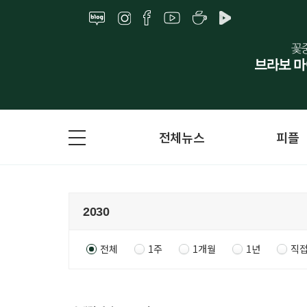
전체뉴스
피플
전체
1주
1개월
1년
직