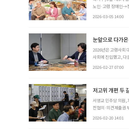
노인·고령 장애인→정신질환자→대상자
지 서비스 범위를 확
2026-03-05 14:00
것이다. 보건
눈앞으로 다가온 
2026년은 고령사회
사회에 진입했고, 다
점을 맞이하기 때문입니
2026-02-27 07:00
주거 등 사회 시스템
저고위 개편 두 갈
서영교 민주당 의원,
전협의·의견제출권 부
비 중 저출산·고령사회위원회의 새로운 틀을 놓고 여당과 정부의 구상이 엇갈릴지 이목이 쏠
2026-02-20 14:01
리고 있다. 보건복지