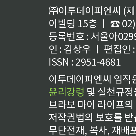
㈜이투데이피엔씨 (제호
이빌딩 15층 ㅣ ☎ 02)
등록번호 : 서울아02992
인 : 김상우 ㅣ 편집인
ISSN : 2951-4681
이투데이피엔씨 임직원
윤리강령
및 실천규정을
브라보 마이 라이프의
저작권법의 보호를 받
무단전재, 복사, 재배포