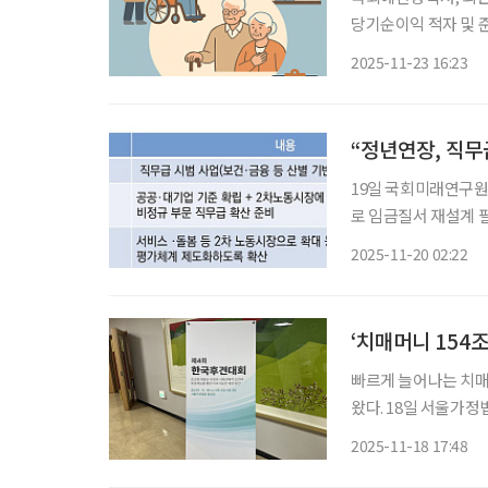
당기순이익 적자 및 
해야” 노인장기요양보험 재정의 지속가능성을 위한 제고 방안을 검토해야 한다는 제언이 나
2025-11-23 16:23
왔다. 23일 국
“정년연장, 직
19일 국회미래연구원
로 임금질서 재설계 필요” 법정 정년을 65세까지 연장하는 방안이 논의되
무급제를 도입해 임금 질서를 
2025-11-20 02:22
최한 ‘제3회 인구포
‘치매머니 154
빠르게 늘어나는 치매
왔다. 18일 서울가정법원에서 열린 ‘제4회 한국후견대회’에서는 치매 고령자의 자산이 빠르
게 늘어나는 반면 후
2025-11-18 17:48
공통적인 의견이 나왔