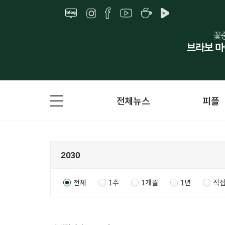
전체뉴스
피플
전체
1주
1개월
1년
직