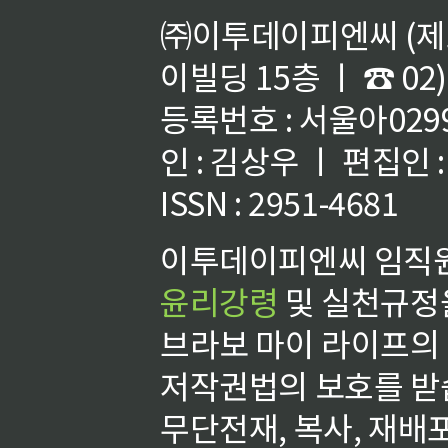
㈜이투데이피엔씨 (제호
이빌딩 15층 ㅣ ☎ 02)
등록번호 : 서울아02992
인 : 김상우 ㅣ 편집인
ISSN : 2951-4681
이투데이피엔씨 임직원
윤리강령
및 실천규정을
브라보 마이 라이프의
저작권법의 보호를 받
무단전재, 복사, 재배포