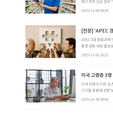
태그 부착 단순 업무 “노인 일자리로” 일본의 지방 
에서 ‘쇼핑난민’을 구
2025-11-04 09:30
심의 슈퍼마켓 체인 로
[전문] ‘APEC
APEC 3대 중점과제
통한 공동 대응 필요로 한다는 점 인식” 경주에서
상회의’에서도 고령화 등
2025-11-02 10:22
일부터 1일까지 열린
미국 고령층 3명 
미국 비영리기관 ‘오츠
디지털 포용에 관한 보고
서는 65세 이상 고
2025-10-29 08:46
되고 있음에도 여전히