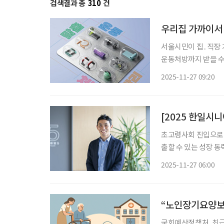
검색결과 총
310
건
우리집 가까이서 
서울시민이 집․직장 
운동처방까지 받을 수 있는 ‘생
원스톱 체력관리 서비스
2025-11-27 09:20
립대학교, 광진구, 
[2025 한일시
초고령사회 진입으로 
출할 수 있는 성장 
이프)는 12월11일 
2025-11-27 06:00
하고, 행사에 참여하
“노인장기요양보험
국회예산정책처, 최근 