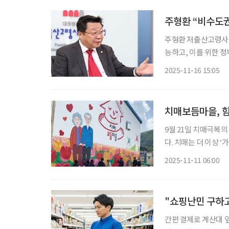
주형환 저출산고령사
능하고, 이를 위한 정부의 지원이 
있는 노인복지주택 ‘
2025-11-16 15:05
높으면서, 커뮤니티 
치매보듬마을, 
9월 21일 치매극복의
다. 치매는 더 이상 ‘가족만의 문제’가 아니다. 지역과 이웃이 함께 보듬을 때, 치매 환자는 일
상 속에서 존엄을 유지
2025-11-11 06:00
경개선, 예방 프로그
"쇼핑난민 구하고
간편 결제로 계산대 앞