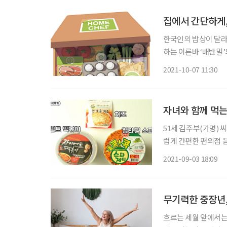
집에서 간단하게,
한국인의 밥상이 달라지
하는 이른바 ‘배반밀’
식은 옅어진 지 오래다
2021-10-07 11:30
적인 집밥의 이미지도 
자녀와 함께 먹는 
51세 김주부(가명) 
럽게 간편한 편의점 
빠졌다. 아들 말에 
2021-09-03 18:09
본인들만의 레시피를 
무기력한 중장년,
흐르는 세월 앞에서는