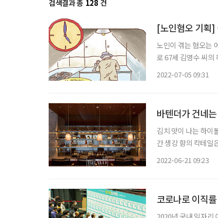
검색결과 총
128
건
[노인혐오 기획]
노인이 겪는 혐오는 어
로 67세 김영수 씨의
나볼 영수 씨는 홀로 
2022-07-05 09:31
바텐더가 건네는 
김치 맛이 나는 하이
간 생강 향의 칵테일은?
다. 전통주로 재현해
2022-06-21 09:23
코로나로 이직률 감
2020년 국내 일자리