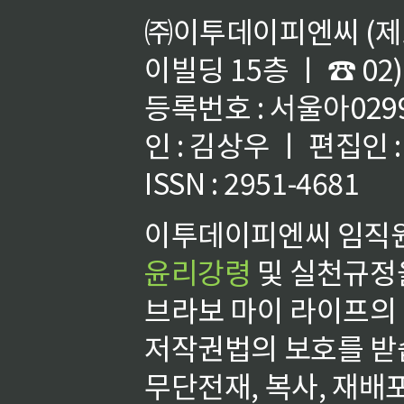
㈜이투데이피엔씨 (제호
이빌딩 15층 ㅣ ☎ 02)
등록번호 : 서울아02992
인 : 김상우 ㅣ 편집인
ISSN : 2951-4681
이투데이피엔씨 임직원
윤리강령
및 실천규정을
브라보 마이 라이프의
저작권법의 보호를 받
무단전재, 복사, 재배포