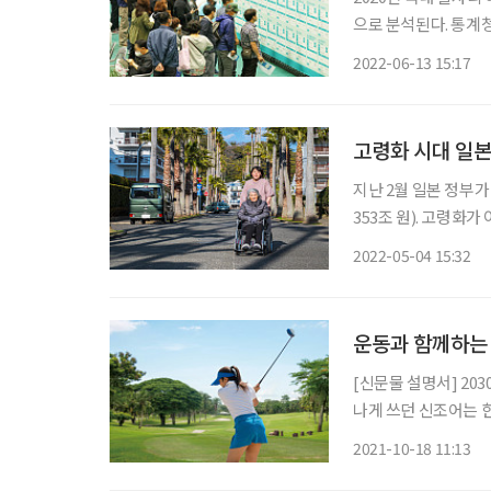
으로 분석된다. 통계청 '2020년 일자리 이동통계'에 따르면 2020년 직장을 옮긴 근로자는 전
년 대비 5.2% 감소했
2022-06-13 15:17
일자리 유지율은 모든
고령화 시대 일본
지난 2월 일본 정부가
353조 원). 고령화
만 개인의 사회보장비
2022-05-04 15:32
요한 고령자의 개호(돌
운동과 함께하는
[신문물 설명서] 2030세대는 모든 게 빠르다. 자고 일어나면 유행이 바뀌어 있고, 며칠 전 신
나게 쓰던 신조어는 한
해야 할까? 20대 자
2021-10-18 11:13
다가도 모를 MZ세대