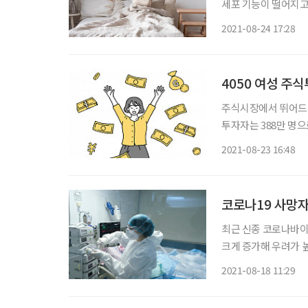
세포 기능이 떨어지고
코로나바이러스 감염증
2021-08-24 17:28
4050 여성 주식
주식시장에서 뛰어드는
투자자는 388만 명으
41%를 크게 웃돈다. 조선일보가 취재한 대형 증권사 프라이빗뱅커(PB) 박모 씨는 “요즘처럼
2021-08-23 16:48
미래 성장주가 득세인
코로나19 사망자
최근 신종 코로나바이
크게 증가해 우려가 높
자나 위중증 환자 수는 줄어
2021-08-18 11:29
책본부에 따르면 18일