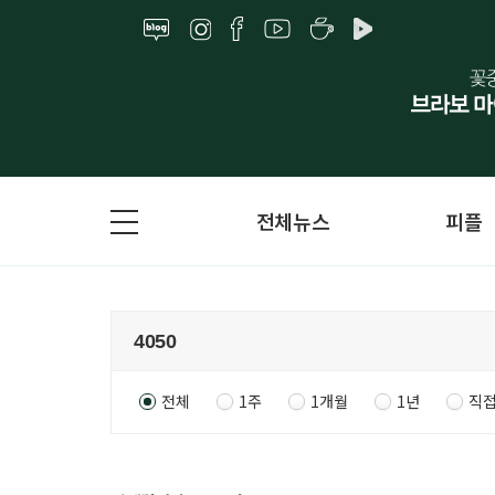
전체뉴스
피플
전체
1주
1개월
1년
직