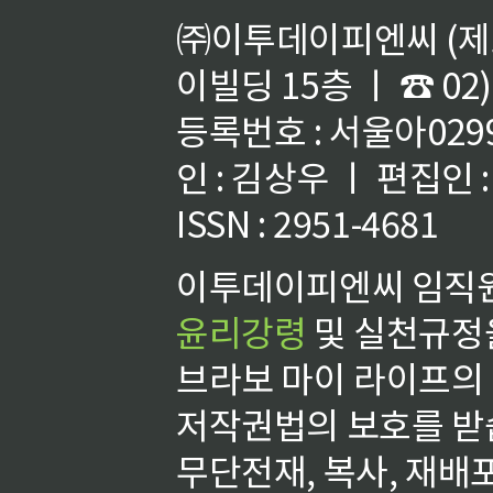
㈜이투데이피엔씨 (제호
이빌딩 15층 ㅣ ☎ 02)
등록번호 : 서울아02992
인 : 김상우 ㅣ 편집인
ISSN : 2951-4681
이투데이피엔씨 임직원
윤리강령
및 실천규정을
브라보 마이 라이프의
저작권법의 보호를 받
무단전재, 복사, 재배포