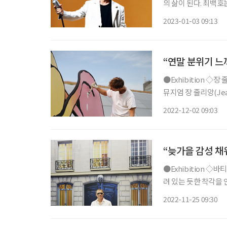
의 삶이 된다. 최백
품고 살았기에 그는 
2023-01-03 09:13
“연말 분위기 느
●Exhibition ◇장 줄리앙 : 그러면 거기 일정 2023년 1월 8일까지 장소 동대문디자인플라자
뮤지엄 장 줄리앙(Jean Jullien)은 프랑스 출신의 그래픽 아티스트다. 영국 센트럴 세인트 마
틴 예술학교와 영국 
2022-12-02 09:03
일은 세계적인 브랜드
“늦가을 감성 채
●Exhibition ◇바티망 일정 12월 28일까지 장소 노들섬 노들서가 건물 외벽에 사람이 매달
려 있는 듯한 착각을 안
망’은 프랑스어로 ‘
2022-11-25 09:30
레안드로 에를리치(Leand