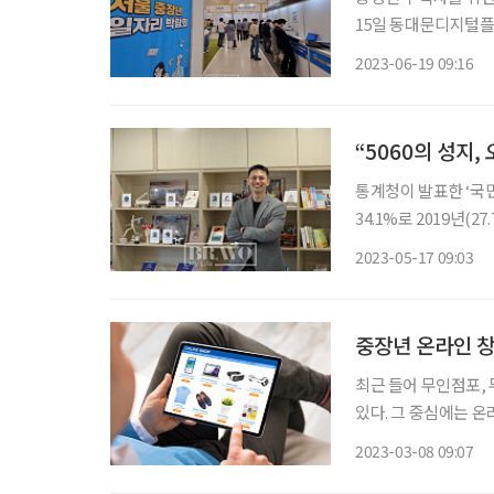
15일 동대문디지털플
이 주관한 이번 박람회
2023-06-19 09:16
행사장에는 CJ프레시
“5060의 성지
통계청이 발표한 ‘국민
34.1%로 2019년(
이 하나도 없는 사람의 비율을 나타내는 
2023-05-17 09:03
았다. 19~29세의 사
중장년 온라인 창
최근 들어 무인점포,
있다. 그 중심에는 
장 관리 등에 인력을
2023-03-08 09:07
는 게 장점이다. 물론