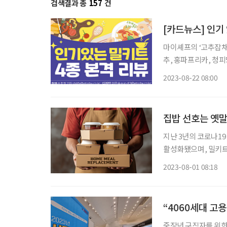
검색결과 총
157
건
[카드뉴스] 인기 
마이셰프의 ‘고추잡채와 꽃빵’ 가격 1만 3900원 재료 돈후지채, 
추, 홍파프리카, 청피망, 소스, 고추기름, 
한 번에 넣지 말고 나
2023-08-22 08:00
집밥 선호는 옛말
지난 3년의 코로나19
활성화됐으며, 밀키트를 
대됐다. 더 나아가 식
2023-08-01 08:18
“4060세대 고
중장년 구직자를 위한