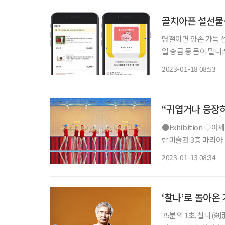
골치아픈 설선물
명절이면 양손 가득 
일 송금 등 몸이 멀
성 측면에서도 스마트폰을 
2023-01-18 08:53
“귀엽거나 웅장하
●Exhibition ◇어제의 미래 : 마리아 스바르보바 일정 2월 26일까지 장소 예술의전당 한가
람미술관 3층 마리아
는 작품으로 전 세계의
2023-01-13 08:34
시작으로 ‘포브스’에서
‘찰나’로 돌아온 
75분의 1초. 찰나(