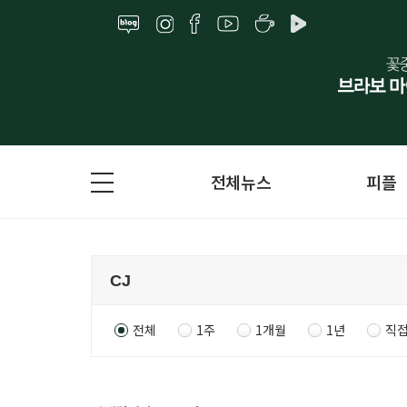
전체뉴스
피플
전체
1주
1개월
1년
직