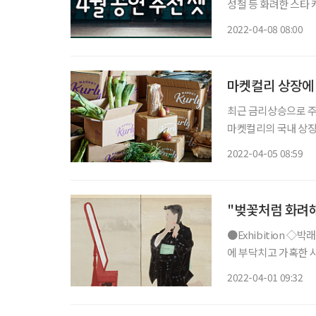
성철 등 화려한 스타
작으로 한 ‘아몬드’는
2022-04-08 08:00
동을 소재로 한
마켓컬리 상장에
최근 금리상승으로 
마켓컬리의 국내 상장
3월 28일 유가증권시
2022-04-05 08:59
는 마켓컬리는 어떻게
"벚꽃처럼 화려해
●Exhibition ◇박래현, 사색세계 일정 4월 23일까지 장소 아트조선스페이스 “수많은 장벽
에 부닥치고 가혹한 
리… 봄이라는 뽀얀 
2022-04-01 09:32
화단의 대표 여성 미술가 