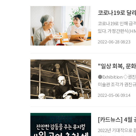
코로나19로 달라
코로나19로 인해 급
있다. 가정간편식(HM
만, 최근에는 50·60세대의 구매율이
2022-06-28 08:23
생활하는 가구가 많다.
"일상 회복, 문
●Exhibition ◇권진규 탄생 100주년 기념 - 노실의 천사 일정 5월 22일까지 장소 서울시립
미술관 조각가 권진규(1922~1973)의 탄생 100주년을 맞아 대규모 전시 ‘노실의 천
사’(Angel of At
2022-05-06 09:14
따온 것으로, 노실은 
[카드뉴스] 4월 
2022년 기대작으로 