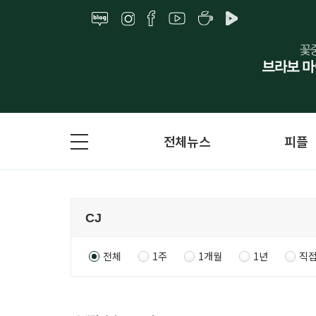
전체뉴스
피플
전체
1주
1개월
1년
직