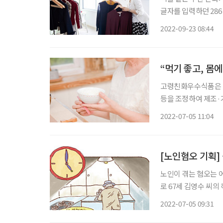
글자를 입력하던 28
지나 스트리밍까지. 이
2022-09-23 08:44
“먹기 좋고, 몸
고령친화우수식품은 고령
등을 조정하여 제조·
흥원(이하 ‘식품진흥원
2022-07-05 11:04
친화우수식품으로 신
[노인혐오 기획]
노인이 겪는 혐오는 어
로 67세 김영수 씨의
나볼 영수 씨는 홀로 
2022-07-05 09:31