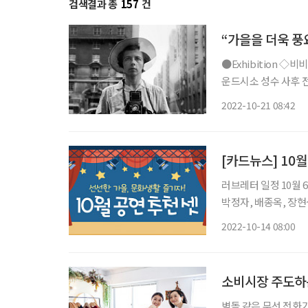
검색결과 총
157
건
“가을을 더욱 풍
●Exhibition ◇비비안 마이어(VIVIAN MAIER) 사진전 일정 8월 4일 ~ 11월 13일 장소 그라
운드시소 성수 사후 전 세계적으로 유명세를 떨친 미국 뉴욕 출신 사진가 비비안 마이어
(1926~2009)의 사
2022-10-21 08:42
이어가 직접 인화한 
[카드뉴스] 10월
러브레터 일정 10월 
박정자, 배종옥, 장현성 ‘러브레터’(LOVE LETTERS)는 두 주인공 멜리사와 앤디가
간 주고받은 편지를 
2022-10-14 08:00
소비시장 주도하는
벽돌 같은 무선 전화