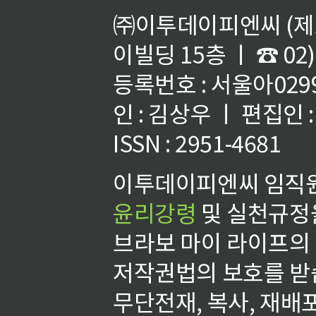
㈜이투데이피엔씨 (제호
이빌딩 15층 ㅣ ☎ 02)
등록번호 : 서울아02992
인 : 김상우 ㅣ 편집인
ISSN : 2951-4681
이투데이피엔씨 임직원
윤리강령
및 실천규정을
브라보 마이 라이프의
저작권법의 보호를 받
무단전재, 복사, 재배포