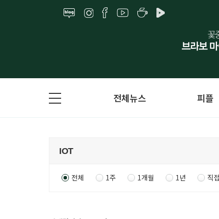
전체뉴스
피플
전체
1주
1개월
1년
직