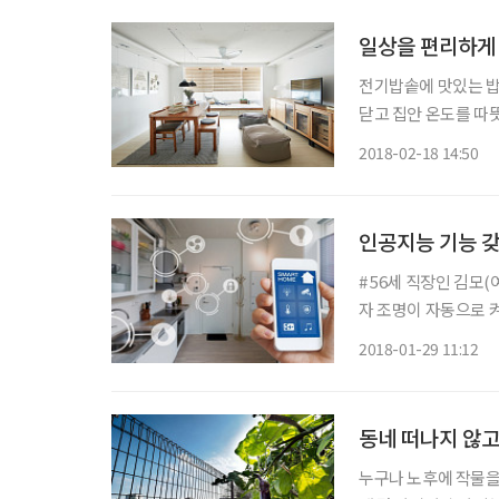
일상을 편리하게 
전기밥솥에 맛있는 밥
닫고 집안 온도를 따뜻
집 밖에서도 할 수 
2018-02-18 14:50
가능한 일이다. 일상
인공지능 기능 갖
# 56세 직장인 김모
자 조명이 자동으로 
서두르느라 가스밸브를
2018-01-29 11:12
동네 떠나지 않고
누구나 노후에 작물을 