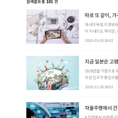
검색결과 총
101
건
따로 또 같이, 
자녀의 독립 이후부터
이 지내기도 하지만,
도 한다. 노후에 한 번쯤
2020-03-03 09:02
은 영남대학교 가족주
지금 일본은 고령
2018년을 기준으로
이상 인구가 총인구를
정의한다. 늙어가는 
2018-12-28 08:52
1994년에 이미 고령
자율주행에서 건
# 직장에서 은퇴한 