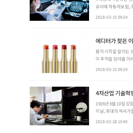
유비에 자동차보험, 
자녀들이 독립해 예전
2018-03-15 09:24
며 걱정을 덜었다. 
에디터가 찾은 
봄의 시작을 알리는 
이 추억을 담아올 미러리스 카메라
이크업, 설화수 ‘에센셜 립세럼 스틱’ 봄철 메이크업을
2018-03-15 09:24
럼 스틱’의 컬러 4종
4차산업 기술혁
1926년 6월 10일
이날, 후대의 역사가
는 ‘이 해 박는 집’이
2018-02-28 10:40
본격적인 치의학 교육이