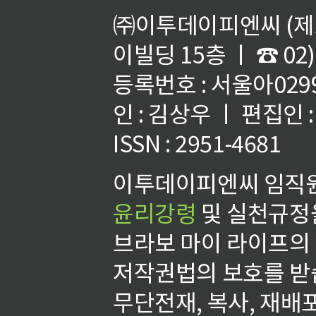
㈜이투데이피엔씨 (제호
이빌딩 15층 ㅣ ☎ 02)
등록번호 : 서울아02992
인 : 김상우 ㅣ 편집인
ISSN : 2951-4681
이투데이피엔씨 임직원
윤리강령
및 실천규정을
브라보 마이 라이프의
저작권법의 보호를 받
무단전재, 복사, 재배포