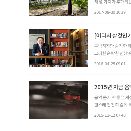
채 몇 가지가 추가되는
간의 용돈까지 벌 수 
2017-08-30 10:39
시골로 내려가야만 가능
투박하지만 솔직한 화법
그러한 순박한 인상 
모습이 담겨 있다. 
2016-04-25 09:01
만년을 맞이하여 시니
2015년 지금 
음악 듣기 딱 좋은 
괜스레 천천히 걷게 되
조를 흥얼거리기 마련
2015-11-12 07:40
정작 노래 한 곡 듣는