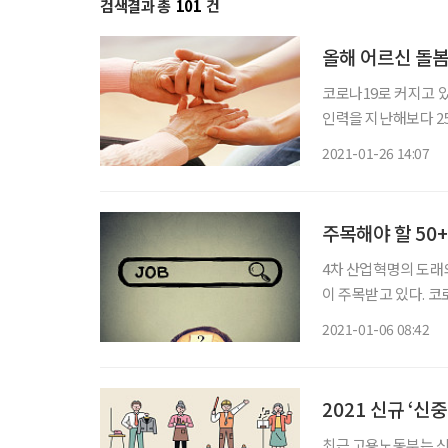
검색결과 총
101
건
올해 어르신 돌봄
코로나19로 커지고 
인력을 지난해보다 25
는 서울복지’를 26일 발표했다. 주요 내용은 △어르신·장애인
2021-01-26 14:07
무제 폐지 등 복지문
주목해야 할 50
4차 산업혁명의 도래와
이 주목받고 있다. 코
날 전망이다. 이에 
2021-01-06 08:42
경험을 살린다면 기회
2021 신규 ‘신
최근 고용노동부는 신