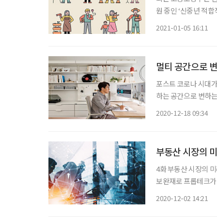
원 중인 ‘신중년 적합
과 한국판 뉴딜 시행
2021-01-05 16:11
29개가 신규 편성됐
멀티 공간으로 변
포스트 코로나 시대가
하는 공간으로 변하는 
입듯 다양한 기능이 추가
2020-12-18 09:34
어 브랜드 ‘한샘’이 최
부동산 시장의 미
4화 부동산 시장의 미래, 프롭테크 코로나19가 촉발한 
보완재로 프롭테크가 부상 중이다. 2020년 부동산 시장
의 불안한 심리가 반영
2020-12-02 14:21
확실성과 저금리로 인