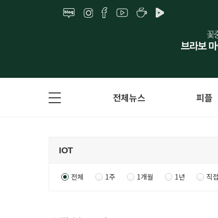
전체뉴스
피플
전체
1주
1개월
1년
직