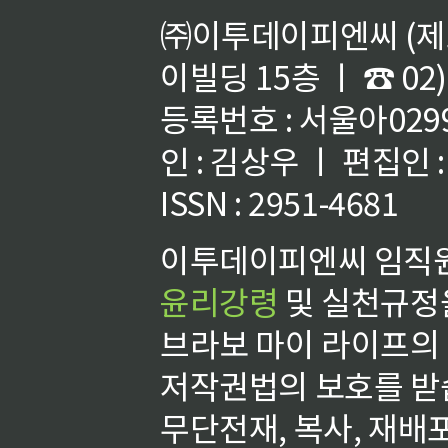
㈜이투데이피엔씨 (제호
이빌딩 15층 ㅣ ☎ 02)
등록번호 : 서울아02992
인 : 김상우 ㅣ 편집인
ISSN : 2951-4681
이투데이피엔씨 임직원
윤리강령
및 실천규정을
브라보 마이 라이프의
저작권법의 보호를 받
무단전재, 복사, 재배포