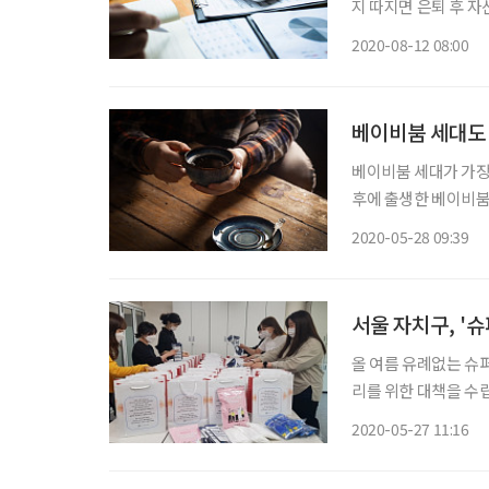
지 따지면 은퇴 후 자
렌드 변화를 이끈다.
2020-08-12 08:00
대비하며 안개 낀 노
베이비붐 세대도 
베이비붐 세대가 가장 
후에 출생한 베이비붐 세대
롯데멤버스가 리서치 
2020-05-28 09:39
에 따르면 베이비붐 
서울 자치구, '
올 여름 유례없는 슈
리를 위한 대책을 수
확산 우려로 ‘집콕’ 
2020-05-27 11:16
에 서초구는 27일 돌