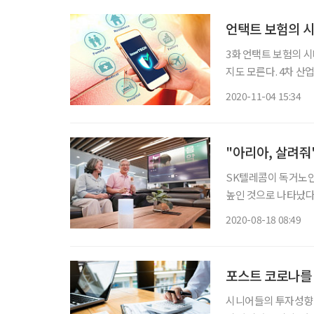
언택트 보험의 
3화 언택트 보험의 시대 보험설계사가 서류를 앞에 두고 고객을 설득하는 풍경이 
지도 모른다. 4차 
을 바꾸고 있다. 코로나 19 발생으로 사람 간의 왕래가 확실히 줄었다. 예전과 비교했을 때 거
2020-11-04 15:34
리가 한산하다. 거리
"아리아, 살려줘"
SK텔레콤이 독거노인
높인 것으로 나타났다.
커뮤니티-독거 어르신과
2020-08-18 08:49
리아’를 활용해 독거노
포스트 코로나를 
시니어들의 투자성향이