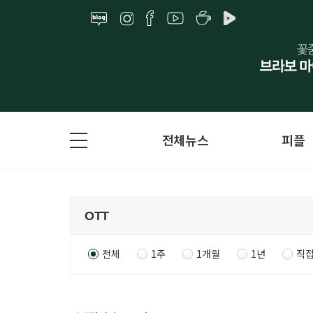
전체뉴스
피플
전체
1주
1개월
1년
직