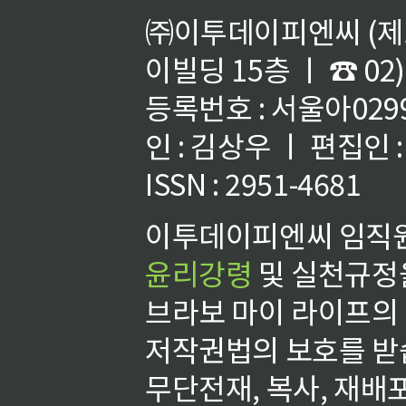
㈜이투데이피엔씨 (제호
이빌딩 15층 ㅣ ☎ 02)
등록번호 : 서울아02992
인 : 김상우 ㅣ 편집인
ISSN : 2951-4681
이투데이피엔씨 임직원
윤리강령
및 실천규정을
브라보 마이 라이프의
저작권법의 보호를 받
무단전재, 복사, 재배포