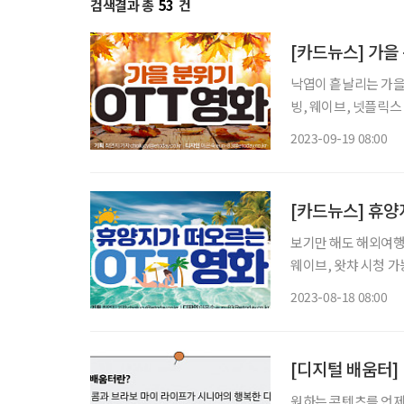
검색결과 총
53
건
[카드뉴스] 가을
낙엽이 흩날리는 가을과 어울리는
빙, 웨이브, 넷플릭스
자마자 헤어지게 된 두 인물
2023-09-19 08:00
가을(2015)
[카드뉴스] 휴양
보기만 해도 해외여행이 가고 싶어
웨이브, 왓챠 시청 가
2023-08-18 08:00
[디지털 배움터]
원하는 콘텐츠를 언제 