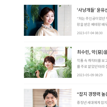
‘사냥개들’ 윤유
“저는 주인공이었던 적
랑을 받은 베테랑 배우
후회를 느끼지 않는다
2023-07-04 08:30
없이 연기할 수 있다
최수린, 악(惡)
작품 속 캐릭터를 보고
를 주로 맡았던 터라
실제의 그는 작품 속 
2023-05-09 08:29
성이 선한 사람이었다.
“잡지 경쟁력 높
중장년 세대에게 잡지