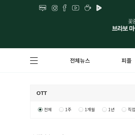
전체뉴스
피플
전체
1주
1개월
1년
직