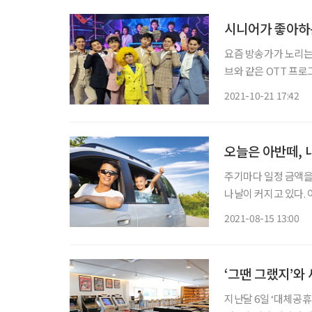
시니어가 좋아하는
요즘 방송가가 노리는
브와 같은 OTT 프로
에 방송가에서는 그들
2021-10-21 17:42
오늘은 아반떼, 
주기마다 일정 금액을
나날이 커지고 있다.
등 삶의 전반에 다양한
2021-08-15 13:00
구독자 수로 인기를 
‘그땐 그랬지’와
지난달 6일 ‘대체공휴