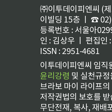
㈜이투데이피엔씨 (제호
이빌딩 15층 ㅣ ☎ 02)
등록번호 : 서울아02992
인 : 김상우 ㅣ 편집인
ISSN : 2951-4681
이투데이피엔씨 임직원
윤리강령
및 실천규정을
브라보 마이 라이프의
저작권법의 보호를 받
무단전재, 복사, 재배포