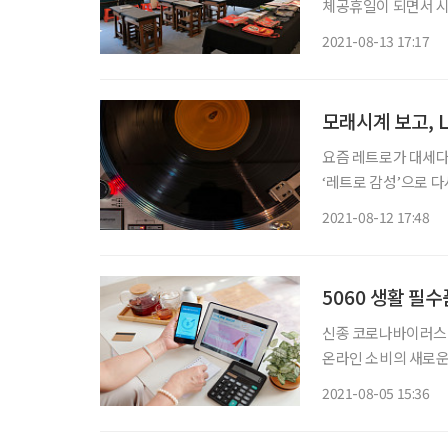
체공휴일이 되면서 시
고픈 시니어에게 안전
2021-08-13 17:17
모래시계 보고, 
요즘 레트로가 대세다
‘레트로 감성’으로 다시 부상하고 있다. 레트로는
돌아가려 하고, 이를
2021-08-12 17:48
스 감염증(코로나19
5060 생활 필
신종 코로나바이러스 
온라인 소비의 새로운
테리어, 온라인동영상서
2021-08-05 15:36
융경영연구소는 4일 