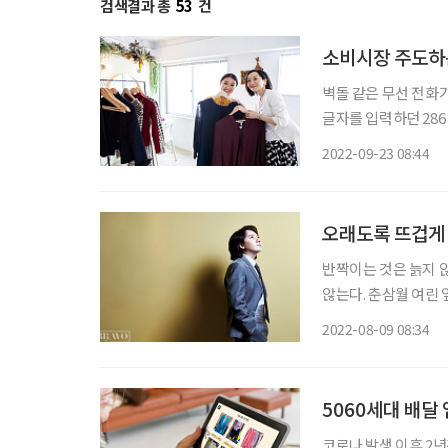
검색결과 총
53
건
소비시장 주도하는
벽돌 같은 무선 전화
글자를 입력하던 28
지나 스트리밍까지. 이
2022-09-23 08:44
오래도록 뜨겁게 
반짝이는 것은 늙지 않
않는다. 춘삼월 여린
반짝이는 두 눈은 24
2022-08-09 08:34
5060세대 배달
코로나 발생 이후 2년간 