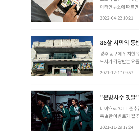
이터연구소에 따르면 코
업종의 카드사용 횟수가 높은 성장세를 보
2022-04-22 10:21
리밍 등의 온라인 업종
86살 시민의 동
광주 동구에 위치한 ‘
도시가 각광받는 요즘,
여전히 가장 먼저 떠오
2021-12-17 09:57
질 사진 대신 손그림 
"본방사수 옛말"
바야흐로 'OTT 춘추
특별한 이벤트가 될 
보는 것이 일상이 됐다
2021-11-29 17:24
OTT(Over-the-