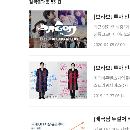
검색결과 총
53
건
[브라보! 투자 인
최근 영화 ‘기생충’과
신종코로나바이러스감염
가한 상황. 언택트(U
2020-04-09 08:00
러리를 보유한 ‘스튜
[브라보! 투자 
미디어콘텐츠기업들이 
스트리밍서비스(OTT
사업을 확대하고 있다
2019-12-27 06:14
이들 미디어콘텐츠기업
에서도 이들
[배국남 뉴컬처 키
‘제로 TV’ ‘코드 커팅’