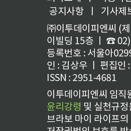
공지사항
ㅣ
기사제
㈜이투데이피엔씨 (제호
이빌딩 15층 ㅣ ☎ 02)
등록번호 : 서울아02992
인 : 김상우 ㅣ 편집인
ISSN : 2951-4681
이투데이피엔씨 임직원
윤리강령
및 실천규정을
브라보 마이 라이프의
저작권법의 보호를 받