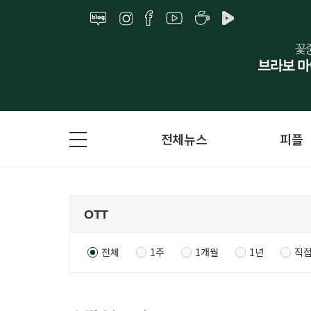
전체뉴스
피플
전체
1주
1개월
1년
직