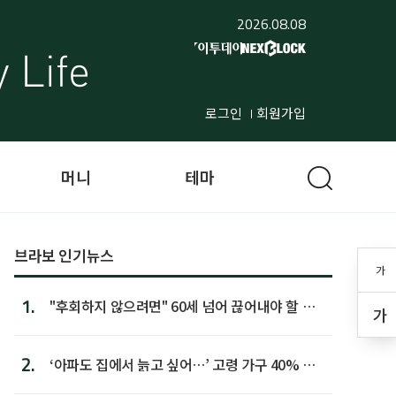
2026.08.08
로그인
회원가입
머니
테마
브라보 인기뉴스
가
1.
"후회하지 않으려면" 60세 넘어 끊어내야 할 사
가
람 1위
2.
‘아파도 집에서 늙고 싶어…’ 고령 가구 40% 노
후 주택이라 어...