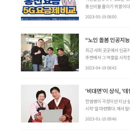
통신비를 줄이기 위함이다. 3사의 시니어 5G 요금제를 가입 가능한 나이에 따라 정리했
SKT ㆍ 1인 1회선 가입 제한 ㆍ 선택약정할인(요금의 25%), 기초연금수급자 복지 감면 외에
2023-05-19 08:00
도 통신사 결합할인
“노인 돌봄 인공지능
최근 사회 곳곳에서 인공지
주변에서 그 역할을 시작한
텔레콤이 있다. 2019년
2023-04-19 08:42
다. 그로부터 4년, 이들
‘비대면’이 상식, ‘
전염병이 극성이던 지난 설
시락’을 마련했다. 제사 
체한 것이다. 같은 시기 
2023-01-10 09:46