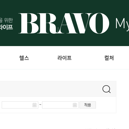
헬스
라이프
컬처
~
적용