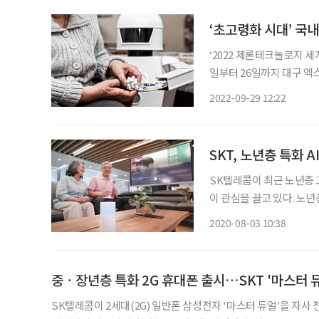
‘초고령화 시대’ 국
‘2022 제론테크놀로지 세계
일부터 26일까지 대구 엑
제론테크놀로지’를 선정해 
2022-09-29 12:22
대 제론테크놀로지는 100개
SKT, 노년층 특화 A
SK텔레콤이 최근 노년층 고
이 관심을 끌고 있다. 노
림, 일정알림, 생활알림 
2020-08-03 10:38
의 기능이 포함됐다. 두뇌
중ㆍ장년층 특화 2G 휴대폰 출시…SKT '마스터 
SK텔레콤이 2세대(2G) 일반폰 삼성전자 '마스터 듀얼'을 자사 전