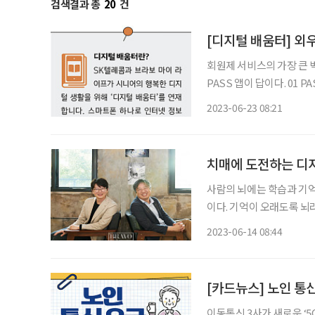
검색결과 총
20
건
[디지털 배움터] 외
회원제 서비스의 가장 큰 
PASS 앱이 답이다. 01 PASS 앱 다운로드 PASS 앱은 안전하고 쉽고 빠른 간편 본인 확인 서
비스를 제공하며, 모바일 
2023-06-23 08:21
와 금융, 보험 건강, 투자
치매에 도전하는 디지
사람의 뇌에는 학습과 기억
이다. 기억이 오래도록 뇌라는
매 치료제를 만든 이준영
2023-06-14 08:44
대
[카드뉴스] 노인 통신
이동통신 3사가 새로운 ‘