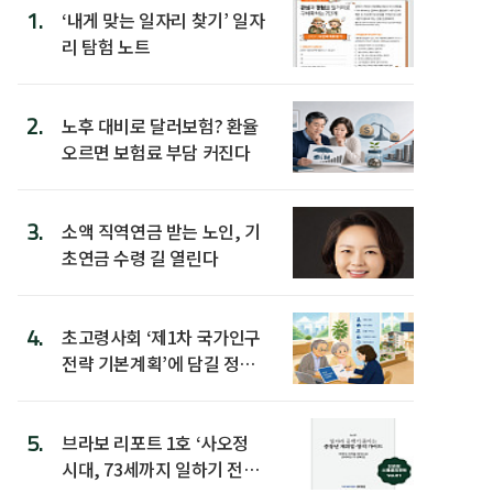
1.
‘내게 맞는 일자리 찾기’ 일자
리 탐험 노트
2.
노후 대비로 달러보험? 환율
오르면 보험료 부담 커진다
3.
소액 직역연금 받는 노인, 기
초연금 수령 길 열린다
4.
초고령사회 ‘제1차 국가인구
전략 기본계획’에 담길 정책
은
5.
브라보 리포트 1호 ‘사오정
시대, 73세까지 일하기 전략’