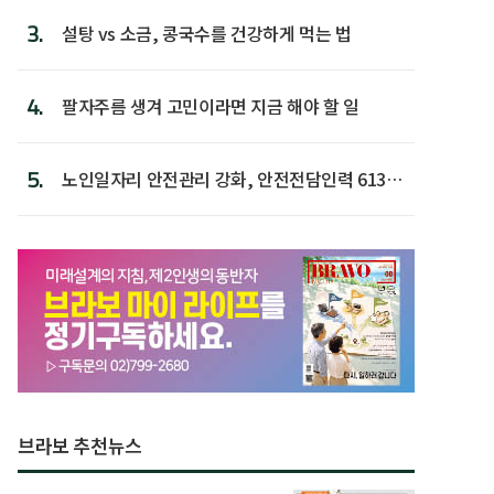
3.
설탕 vs 소금, 콩국수를 건강하게 먹는 법
4.
팔자주름 생겨 고민이라면 지금 해야 할 일
5.
노인일자리 안전관리 강화, 안전전담인력 613명
첫 배치
브라보 추천뉴스