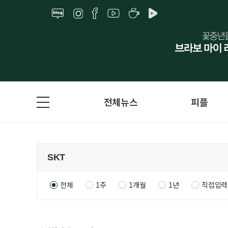
전체뉴스
피플
전체
1주
1개월
1년
직접입력