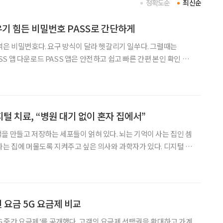
정확도순
최신순
우기 힘든 비밀번호 PASS로 간단하게
벽은 비밀번호다. 요구 방식이 달라 헷갈리기 일쑤다. 그럴때는
운전면허 확인, 간편 본인확인, 인증서, QR출입증 등의 인증서비스
정보 등 종합 핀테크 서비스가
털 치료, “병원 대기 없이 혼자 집에서”
을 만들고 저장하는 세포들이 얽혀 있다. 뇌는 기억이 사는 집인 셈
 집에 머물도록 지켜주고 싶은 의사와 과학자가 있다. 디지털 치
 서울대 의과대학 교수(오른쪽)와 노유헌 이모코그 공동대표(이하
표, 왼쪽)의 이야기다. 가슴 뛰는 삶, 이모코그의 시작 ‘내가 병원
 요금 5G 요금제 비교
5G 중간 요금제’를 공개했다. 고객의 요금제 선택권을 확대하고 가계