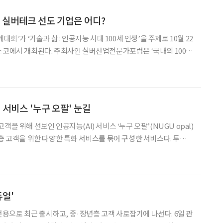
내 실버테크 선도 기업은 어디?
대회’가 ‘기술과 삶 : 인공지능 시대 100세 인생’을 주제로 10월 22
스코에서 개최된다. 주최사인 실버산업전문가포럼은 ‘국내외 100대
제론테크놀로지존(GT존)에서 전시 및 쇼케이스를 운영한다. 100
의 제품·서비스, 100명의 전문가, 1
I 서비스 '누구 오팔' 눈길
객을 위해 선보인 인공지능(AI) 서비스 ‘누구 오팔’(NUGU opal)
년층 고객을 위한 다양한 특화 서비스를 묶어 구성한 서비스다. 투약알
등 알림 기능을 비롯해 두뇌체조, 건강박사, 이용통계, 금영노래방 등
체조, 건강박사 등의 서비스로 치매를 예
듀얼'
용으로 최근 출시하고, 중·장년층 고객 사로잡기에 나선다. 6일 관