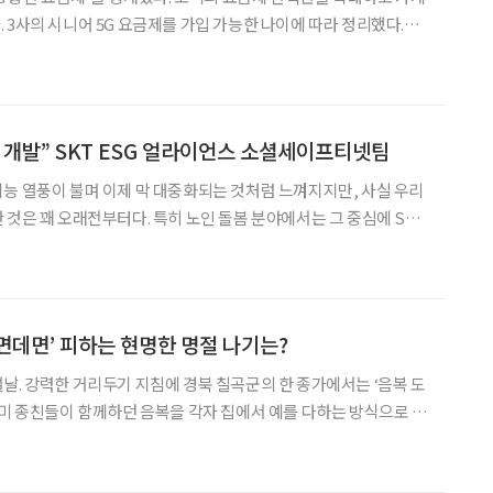
다.
 개발” SKT ESG 얼라이언스 소셜세이프티넷팀
능 열풍이 불며 이제 막 대중화되는 것처럼 느껴지지만, 사실 우리
 것은 꽤 오래전부터다. 특히 노인 돌봄 분야에서는 그 중심에 SK
 4월 국내 최초로 인공지능을 기반으로 한 노인 돌봄서비스를 시작했
이 새로운 길을 개척하는 동안 인공지능은 우리 사회의 화두가
데면데면’ 피하는 현명한 명절 나기는?
날. 강력한 거리두기 지침에 경북 칠곡군의 한 종가에서는 ‘음복 도
말미 종친들이 함께하던 음복을 각자 집에서 예를 다하는 방식으로 대
요양원의 어르신들은 영상통화로 손주들의 세배를 받기도 했다. 코로
나19가 바꿔놓은 비대면 명절 문화의 모습이다. 올해로 코로나19 5년 차,