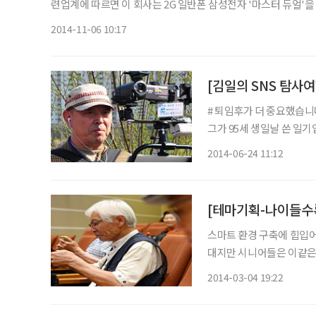
련업계에 따르면 이 회사는 2G 일반폰 삼성전자 '마스터 듀얼'을 자사 전용으로 이달 초 
LCD창이 탑재돼 폴더를 열지 않고도 전화·문자 수신 시 발신자와
2014-11-06 10:17
[김일의 SNS 탐사여
# 퇴임후가 더 중요했습니다 미국 노인이 땅을 치며 통한의 눈물을 흘린 이야기가 
그가 95세 생일날 쓴 일기입니다. “65세에 정년퇴임했습니다. 별 고민 없
기고자 했습니다. 그러나 
2014-06-24 11:12
30년의 삶은 가장 부끄럽
[테마기획-나이들수록
스마트 환경 구축에 힘입어
대지만 시니어들은 이같은 혜택의 사각지대에 놓여 있었다. 기기를 다루는 것에 능숙하지
고 접근 기회가 낮은 시니
2014-03-04 19:22