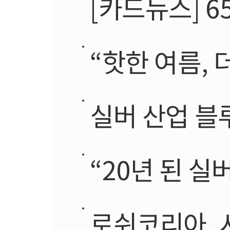
[카드뉴스] 
“핫한 여름,
실버 산업 블
“20년 된 실
로쉬코리아, 시니