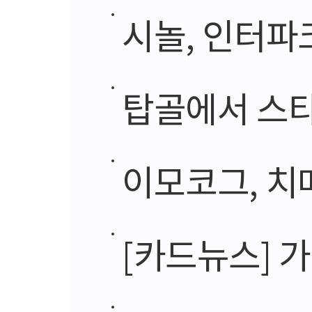
시놀, 인터파
탑골에서 스타 난
이모코그, 치매 
[카드뉴스] 