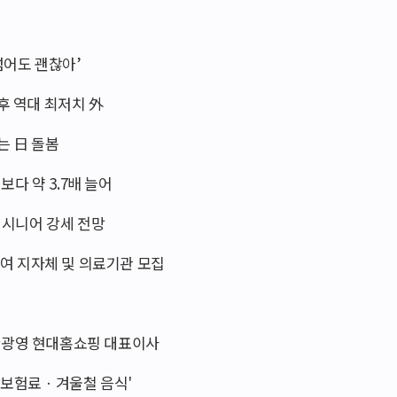
넘어도 괜찮아’
이후 역대 최저치 外
는 日 돌봄
전보다 약 3.7배 늘어
도 시니어 강세 전망
여 지자체 및 의료기관 모집
·한광영 현대홈쇼핑 대표이사
건강보험료ㆍ겨울철 음식'