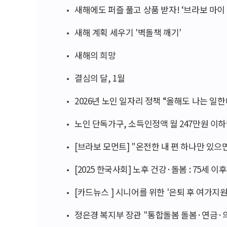
새해에도 퍼즐 풀고 상품 받자! ‘브라보 마
새해 계획 세우기 '벽돌책 깨기'
새해의 희망
결심의 달, 1월
2026년 노인 일자리 정책 “올해도 나는 일한
노인 단독가구, 소득인정액 월 247만원 이
[브라보 모먼트] "온전한 내 편 하나만 있으
[2025 한국사회] 노후 건강·돌봄 : 75세 이
[카드뉴스 ] 시니어를 위한 '은퇴 후 여가지
정은경 복지부 장관 "통합돌봄 돌봄·연금·의