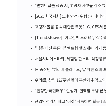
“면허반납률 상승 시, 고령자 사고율 감소 
[2025 한국사회] 노후 안전·위험 : 시니어
고령자 돌봄 공백 대안은 로봇? LG, CES서
[Trend&Bravo] "어르신께 드려요", '장
“착용 대신 두른다” 벨트형 헬스케어 기기 
서울시니어스타워, 체험형 판소리 ‘석정풍류
日 중장년 “허리띠 졸라매도, 날 위한 소비 
우리銀, 창립 127주년 맞아 혹한기 취약노인
“진정한 국민배우” 안성기, 혈액암 투병 끝
산업안전기사 따고 ‘이것’ 취득하면 월급 13