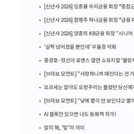
[신년사 2026] 임종룡 우리금융 회장 “종
[신년사 2026] 함영주 하나금융 회장 “금융
[신년사 2026] 양종희 KB금융 회장 "시니어
'살짝 넘어졌을 뿐인데' 우울증 악화
홍광호·정선아 로맨스 열연 쇼뮤지컬 ‘물랑루
[브라보 모먼트] "사랑하니까 때린다는 건 
오르세는 알아도 오랑주리는 몰랐던 당신에
[브라보 모먼트] "낮에 별이 안 보인다고 별
AI 블록만 있으면 나도 동화책 작가!
말의 해, ‘말’의 의미