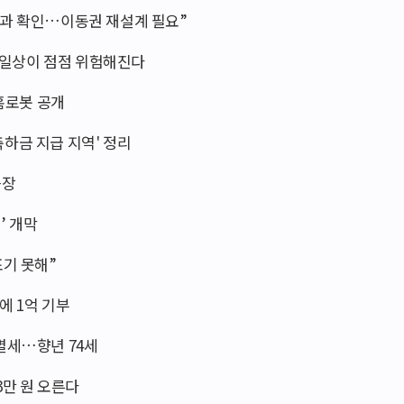
효과 확인…이동권 재설계 필요”
의 일상이 점점 위험해진다
 홈로봇 공개
수축하금 지급 지역' 정리
등장
’ 개막
포기 못해”
에 1억 기부
 별세…향년 74세
3만 원 오른다