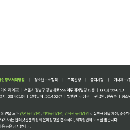
개인정보처리방침
ㅣ
청소년보호정책
ㅣ
구독신청
ㅣ
공지사항
ㅣ
기사제보/
이 라이프) ㅣ 서울시 강남구 강남대로 556 이투데이빌딩 15층 ㅣ ☎ 02)799-6713
 : 2014.02.04 ㅣ 발행일자 : 2014.02.07 ㅣ 발행인 : 김상우 ㅣ 편집인 : 한승훈 ㅣ
 의견을 모아
언론 윤리강령
,
기자윤리강령
,
임직원 윤리강령
및 실천규정을 제정, 준수하
츠(기사)는 인터넷신문위원회 윤리강령을 준수하며, 저작권법의 보호를 받습니다.
 이용 등을 금지합니다.