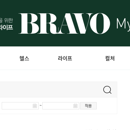
헬스
라이프
컬처
~
적용