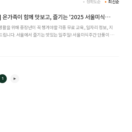
정확도순
최신순
[중장년 필독 정보통] 온가족이 함께 맛보고, 즐기는 '2025 서울미식주간'
생활을 위해 중장년이 꼭 챙겨야할 각종 무료 교육, 일자리 정보, 지
! 서울미식주간 단풍이 붉
주, 서울 곳곳에서는 ‘맛’을 중심으로 한 특별한 축제가 열린다. 서울
1월 2일까지 ‘2025 서울
1
◀
▶