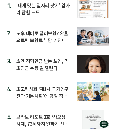
1.
‘내게 맞는 일자리 찾기’ 일자
리 탐험 노트
2.
노후 대비로 달러보험? 환율
오르면 보험료 부담 커진다
3.
소액 직역연금 받는 노인, 기
초연금 수령 길 열린다
4.
초고령사회 ‘제1차 국가인구
전략 기본계획’에 담길 정책
은
5.
브라보 리포트 1호 ‘사오정
시대, 73세까지 일하기 전략’