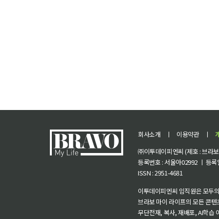
회사소개
ㅣ
이용약관
ㅣ
㈜이투데이피엔씨 (제호 : 브라보 마
등록번호 : 서울아02992 ㅣ 등록일자
ISSN : 2951-4681
이투데이피엔씨 임직원은 모두의
브라보 마이 라이프의 모든 콘텐
무단전재, 복사, 재배포, AI학습