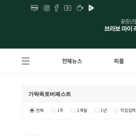
전체뉴스
피플
전체
1주
1개월
1년
직접입력