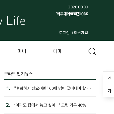
2026.08.09
로그인
회원가입
머니
테마
브라보 인기뉴스
가
1.
"후회하지 않으려면" 60세 넘어 끊어내야 할 사
가
람 1위
2.
‘아파도 집에서 늙고 싶어…’ 고령 가구 40% 노
후 주택이라 어...