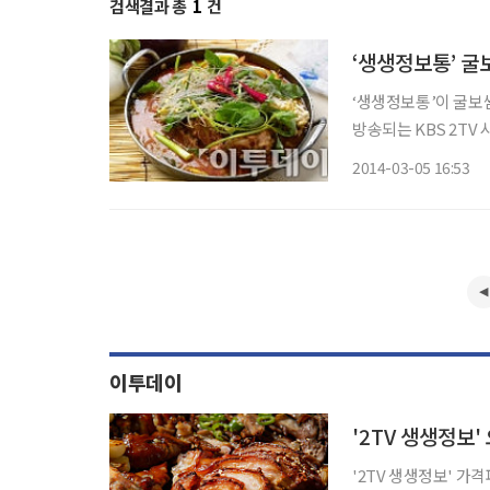
검색결과 총
1
건
‘생생정보통’이 굴보쌈ㆍ서
방송되는 KBS 2TV
울 종로구 인사동의 굴
2014-03-05 16:53
비스감자탕무한리필 
이투데이
'2TV 생생정보' 가격