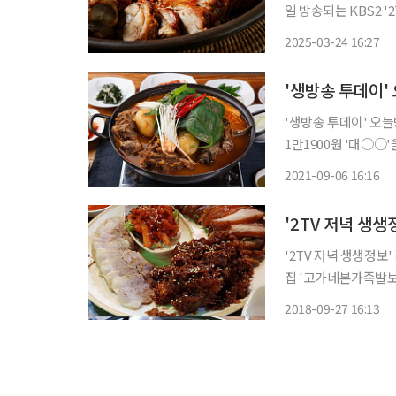
일 방송되는 KBS2 
집 '우○○○'을 찾아간다. 인천 중구, 내동, 신포시장, 동인천역, 신포역
2025-03-24 16:27
려진 '우○○○'에서
'생방송 투데이' 오늘
1만1900원 '대○○'을 찾아간다. 6일 방송되는 SBS '
맛있GO 싸다GO 코너
2021-09-06 16:16
구, 우이신설역 맛집
'2TV 저녁 생생정보
집 '고가네본가족발보쌈'을 찾아간다. 27일 방송되는
동구 간석동 족발+보
2018-09-27 16:13