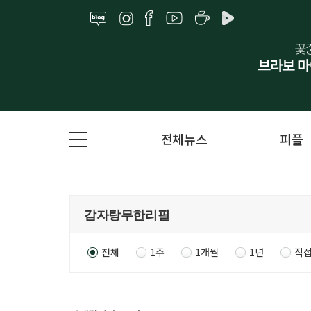
전체뉴스
피플
전체
1주
1개월
1년
직