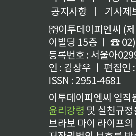
공지사항
ㅣ
기사제
㈜이투데이피엔씨 (제호
이빌딩 15층 ㅣ ☎ 02)
등록번호 : 서울아02992
인 : 김상우 ㅣ 편집인
ISSN : 2951-4681
이투데이피엔씨 임직원
윤리강령
및 실천규정을
브라보 마이 라이프의
저작권법의 보호를 받