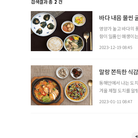
검색결과 총
2
건
바다 내음 물씬
영양가 높고 바다의 
향이 일품인 매생이는
식감의 매생이굴전을 함께 즐겨보자. ◇굴국밥(4인 기준)
2023-12-19 08:45
나물 한 줌, 불린 미
말랑 쫀득한 식감
동해안에서 나는 도치
겨울 제철 도치를 알탕과 초회로 즐겨보자. 도치
포기, 멸치 육수 적당
2023-01-11 08:47
큰술, 다진 마늘 1큰술