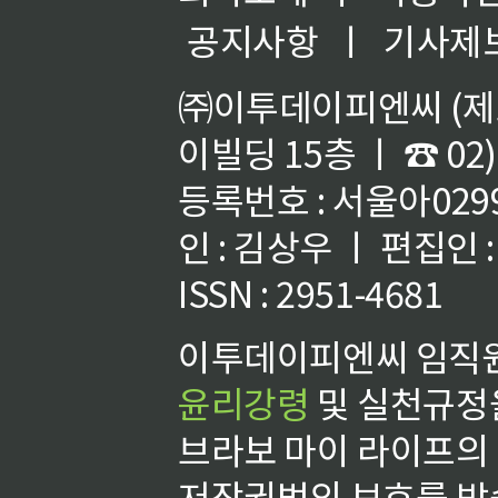
공지사항
ㅣ
기사제
㈜이투데이피엔씨 (제호
이빌딩 15층 ㅣ ☎ 02)
등록번호 : 서울아02992
인 : 김상우 ㅣ 편집인
ISSN : 2951-4681
이투데이피엔씨 임직원
윤리강령
및 실천규정을
브라보 마이 라이프의
저작권법의 보호를 받