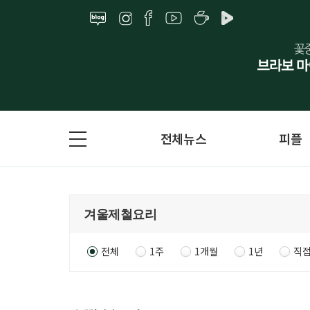
전체뉴스
피플
전체
1주
1개월
1년
직