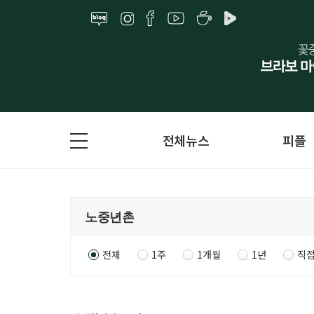
전체뉴스
피플
전체
1주
1개월
1년
직