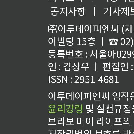
공지사항
ㅣ
기사제
㈜이투데이피엔씨 (제호
이빌딩 15층 ㅣ ☎ 02)
등록번호 : 서울아02992
인 : 김상우 ㅣ 편집인
ISSN : 2951-4681
이투데이피엔씨 임직원
윤리강령
및 실천규정을
브라보 마이 라이프의
저작권법의 보호를 받