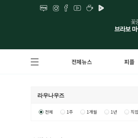
전체뉴스
피플
전체
1주
1개월
1년
직