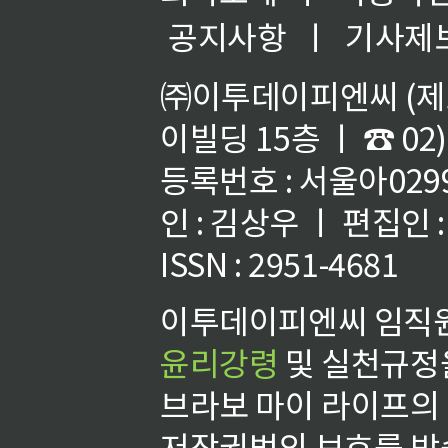
공지사항
ㅣ
기사제
㈜이투데이피엔씨 (제호
이빌딩 15층 ㅣ ☎ 02)
등록번호 : 서울아02992
인 : 김상우 ㅣ 편집인
ISSN : 2951-4681
이투데이피엔씨 임직원
윤리강령
및 실천규정을
브라보 마이 라이프의
저작권법의 보호를 받