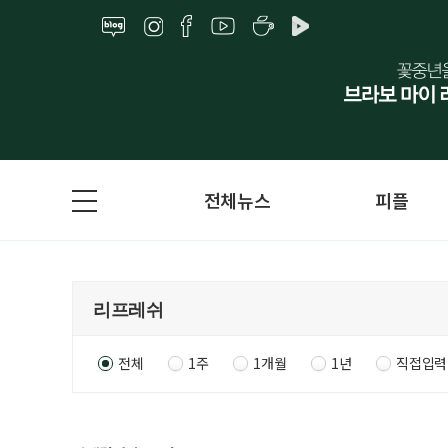
전체뉴스
피플
전체
1주
1개월
1년
직접입력