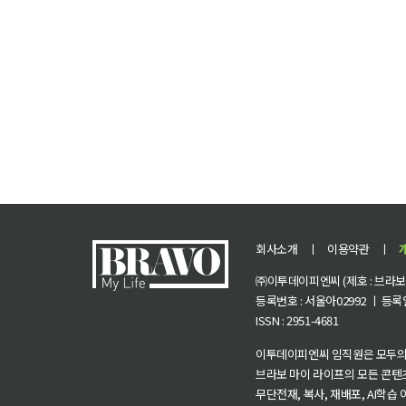
회사소개
ㅣ
이용약관
ㅣ
㈜이투데이피엔씨 (제호 : 브라보 마
등록번호 : 서울아02992 ㅣ 등록일자
ISSN : 2951-4681
이투데이피엔씨 임직원은 모두의
브라보 마이 라이프의 모든 콘텐
무단전재, 복사, 재배포, AI학습