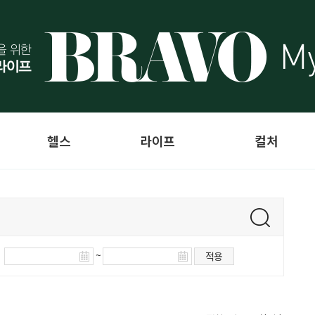
헬스
라이프
컬처
~
적용