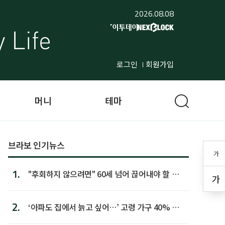
2026.08.08
로그인
회원가입
머니
테마
브라보 인기뉴스
가
1.
"후회하지 않으려면" 60세 넘어 끊어내야 할 사
가
람 1위
2.
‘아파도 집에서 늙고 싶어…’ 고령 가구 40% 노
후 주택이라 어...