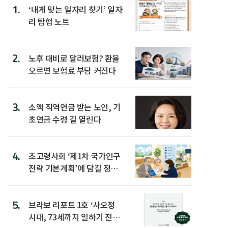
1.
‘내게 맞는 일자리 찾기’ 일자
리 탐험 노트
2.
노후 대비로 달러보험? 환율
오르면 보험료 부담 커진다
3.
소액 직역연금 받는 노인, 기
초연금 수령 길 열린다
4.
초고령사회 ‘제1차 국가인구
전략 기본계획’에 담길 정책
은
5.
브라보 리포트 1호 ‘사오정
시대, 73세까지 일하기 전략’