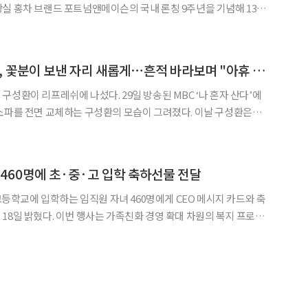
 이번 기획전에서는 카페인 부담을 줄인 ‘디
 처음 출시된다. 찬물에 우려낸 뒤 레몬을 첨가해 아이스
'나혼자산다' 구성환, 꽃분이 보낸 자리 새롭게⋯흔적 바라보며 "아휴 꽃분이"
 나섰다. 29일 방송된 MBC ‘나 혼자 산다’에
를 전면 교체하는 구성환의 모습이 그려졌다. 이날 구성환은
준 스프링이 하나씩 튀어나온다. 4년이면 죽은 거다. 5년을 버텨줬으
니 천 번을 싸운 병사”라며 매트리스를 바꾸기로 했다고 밝혔다. 이어 “저
 460명에 초·중·고 입학 축하선물 전달
·고등학교에 입학하는 임직원 자녀 460명에게 CEO 메시지 카드와 축
화 경영 확대 차원의 복지 프로그
일환으로 진행됐다. 이 제도는 2017년 도입돼 임직원의 일·가정 양
립을 지원하는 대표 복지정책으로 운영되고 있다. 올해 선물은 건강관리