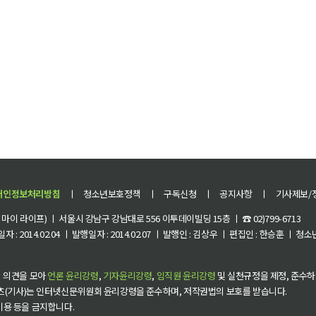
개인정보처리방침
ㅣ
청소년보호정책
ㅣ
구독신청
ㅣ
공지사항
ㅣ
기사제보/
이 라이프) ㅣ 서울시 강남구 강남대로 556 이투데이빌딩 15층 ㅣ ☎ 02)799-6713
 : 2014.02.04 ㅣ 발행일자 : 2014.02.07 ㅣ 발행인 : 김상우 ㅣ 편집인 : 한승훈 ㅣ
 의견을 모아
언론 윤리강령
,
기자윤리강령
,
임직원 윤리강령
및 실천규정을 제정, 준수하
츠(기사)는 인터넷신문위원회 윤리강령을 준수하며, 저작권법의 보호를 받습니다.
 이용 등을 금지합니다.