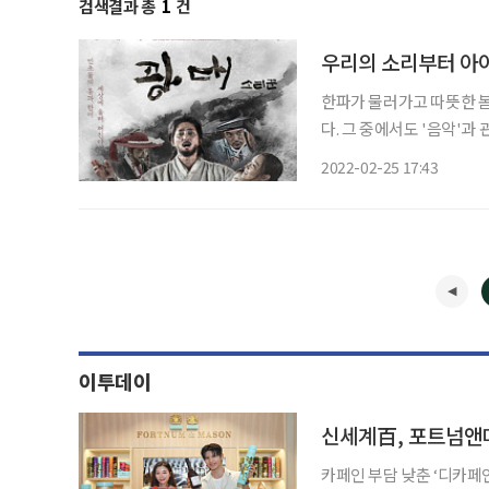
검색결과 총
1
건
우리의 소리부터 아
한파가 물러가고 따뜻한 
다. 그 중에서도 '음악'
다뤄졌다. 먼저 지난 24일 개봉한 영화 '광대: 소리꾼'은 2020년 개봉한 조정래 감독의 판소리
2022-02-25 17:43
이투데이
신세계百, 포트넘앤메
카페인 부담 낮춘 ‘디카페