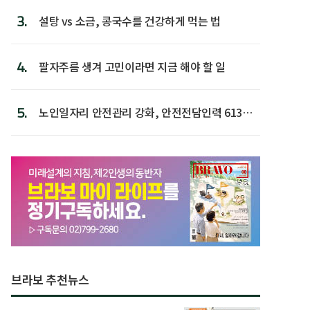
3.
설탕 vs 소금, 콩국수를 건강하게 먹는 법
4.
팔자주름 생겨 고민이라면 지금 해야 할 일
5.
노인일자리 안전관리 강화, 안전전담인력 613명
첫 배치
브라보 추천뉴스