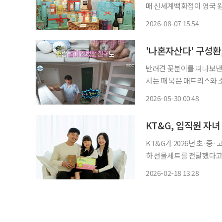
매 신세계백화점이 영국 왕실 홍차 브랜드 포트넘앤메이슨의 국내 론칭 9주년을 기념해 13일
까지 여름용 기획 세트를 선보인다고 7일 밝혔다.
2026-08-07 15:54
카페인 얼그레이’가 국내에
반려견 꽃분이를 떠나보낸 구성환이 리프레쉬에
서는 때 묵은 매트리스와 소파
“저 정도 체중이면 3년 기
2026-05-30 00:48
KT&G, 임직원 자녀
KT&G가 2026년 초·중
하 선물세트를 전달했다고 18일 밝혔다. 이번 행사는 가족친
램인 ‘가화만사(社)성’의 
2026-02-18 13:28