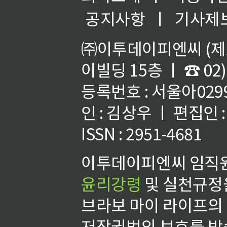
공지사항
ㅣ
기사제
㈜이투데이피엔씨 (제호
이빌딩 15층 ㅣ ☎ 02)
등록번호 : 서울아02992
인 : 김상우 ㅣ 편집인
ISSN : 2951-4681
이투데이피엔씨 임직원
윤리강령
및 실천규정을
브라보 마이 라이프의
저작권법의 보호를 받