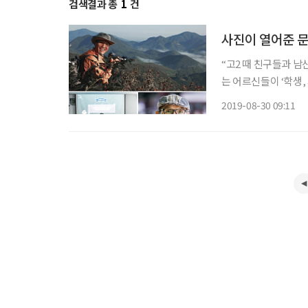
검색결과 총
1
건
사진이 열어준 문
“고2 때 친구들과 
는 어르신들이 ‘학생,
이라서 언감생심 만져
2019-08-30 09:11
대로 셔터를 눌렀죠. 