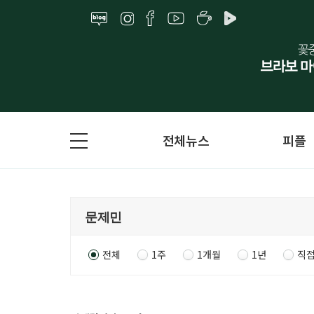
전체뉴스
피플
전체
1주
1개월
1년
직