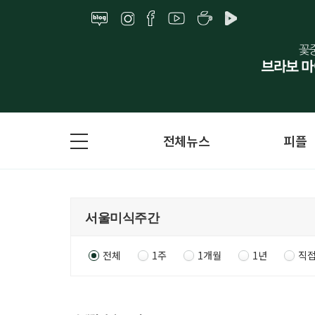
전체뉴스
피플
전체
1주
1개월
1년
직