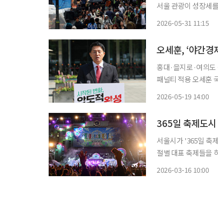
서울 관광이 성장세를 보인 것으로 나타났다.
외국인 관광객의 카드 
2026-05-31 11:15
늘었다. 같은 기간 전
홍대·을지로·여의도 
패널티 적용 오세훈 국민의힘 서울시장 후보가 골목상권 규제와 한강 여가 콘텐츠를 확대하
는 내용이 담긴 공약을 관광·여가 공약
2026-05-19 14:00
마련된 선거 캠프 사
서울시가 '365일 축
절별 대표 축제들을 하
시는 2022년부터 
2026-03-16 10:00
△서울어텀페스티벌(가