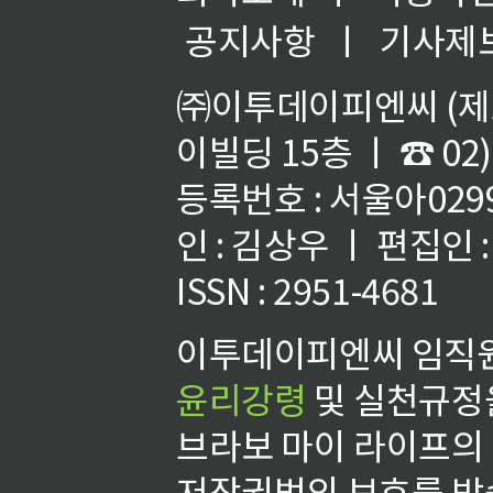
공지사항
ㅣ
기사제
㈜이투데이피엔씨 (제호
이빌딩 15층 ㅣ ☎ 02)
등록번호 : 서울아02992
인 : 김상우 ㅣ 편집인
ISSN : 2951-4681
이투데이피엔씨 임직원
윤리강령
및 실천규정을
브라보 마이 라이프의
저작권법의 보호를 받