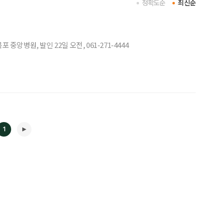
정확도순
최신순
앙병원, 발인 22일 오전, 061-271-4444
1
◀
▶