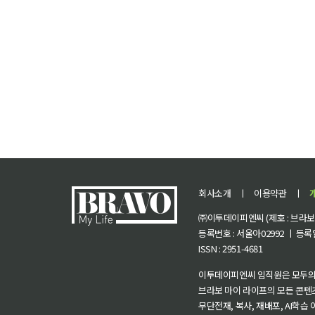
회사소개
ㅣ
이용약관
ㅣ
㈜이투데이피엔씨 (제호 : 브라보 마
등록번호 : 서울아02992 ㅣ 등록일자
ISSN : 2951-4681
이투데이피엔씨 임직원은 모두의
브라보 마이 라이프의 모든 콘텐
무단전재, 복사, 재배포, AI학습