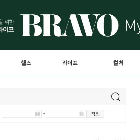
헬스
라이프
컬처
~
적용