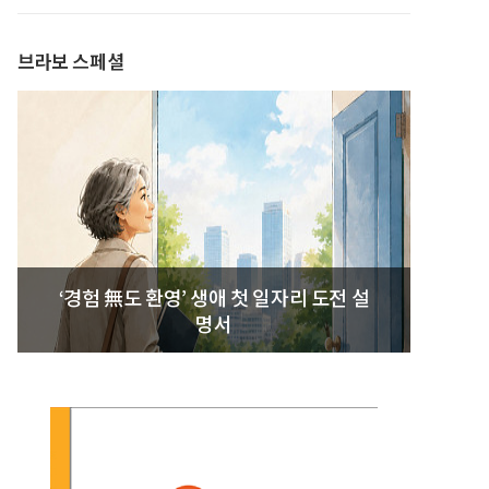
발간
브라보 스페셜
‘경험 無도 환영’ 생애 첫 일자리 도전 설
명서