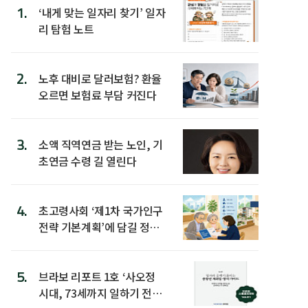
1.
‘내게 맞는 일자리 찾기’ 일자
리 탐험 노트
2.
노후 대비로 달러보험? 환율
오르면 보험료 부담 커진다
3.
소액 직역연금 받는 노인, 기
초연금 수령 길 열린다
4.
초고령사회 ‘제1차 국가인구
전략 기본계획’에 담길 정책
은
5.
브라보 리포트 1호 ‘사오정
시대, 73세까지 일하기 전략’