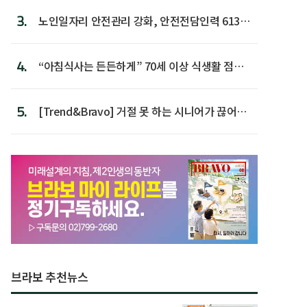
3.
노인일자리 안전관리 강화, 안전전담인력 613명
첫 배치
4.
“아침식사는 든든하게” 70세 이상 식생활 점수
가장 높아
5.
[Trend&Bravo] 거절 못 하는 시니어가 끊어야
할 행동 5
브라보 추천뉴스