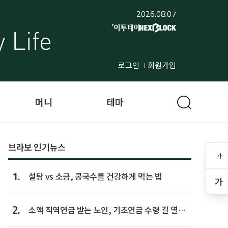
2026.08.07
로그인
회원가입
머니
테마
브라보 인기뉴스
가
1.
설탕 vs 소금, 콩국수를 건강하게 먹는 법
가
2.
소액 직역연금 받는 노인, 기초연금 수령 길 열린
다