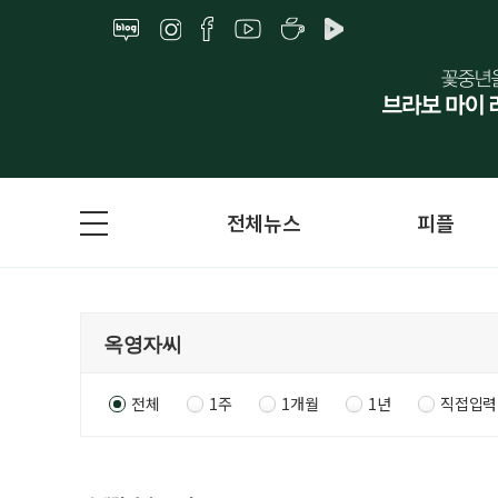
전체뉴스
피플
전체
1주
1개월
1년
직접입력