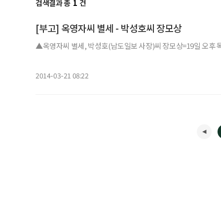
검색결과 총
1
건
[부고] 옥영자씨 별세 - 박성호씨 장모상
▲옥영자씨 별세, 박성호(남도일보 사장)씨 장모상=19일 오후 목포 중
2014-03-21 08:22