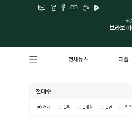
전체뉴스
피플
전체
1주
1개월
1년
직