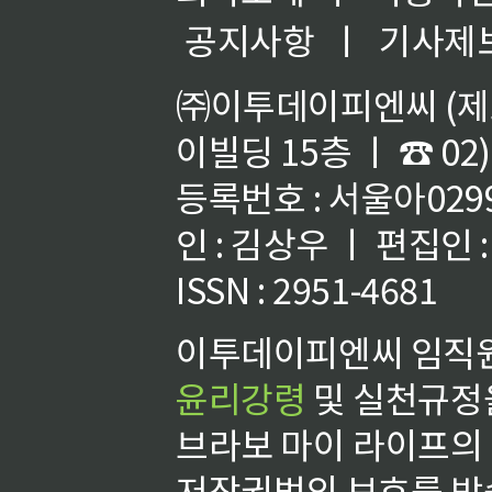
공지사항
ㅣ
기사제
㈜이투데이피엔씨 (제호
이빌딩 15층 ㅣ ☎ 02)
등록번호 : 서울아02992
인 : 김상우 ㅣ 편집인
ISSN : 2951-4681
이투데이피엔씨 임직원
윤리강령
및 실천규정을
브라보 마이 라이프의
저작권법의 보호를 받