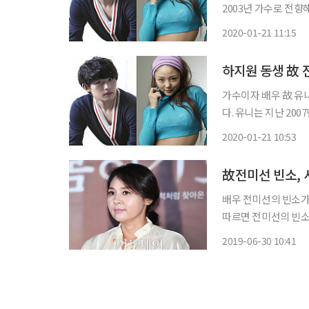
2003년 가수로 전향해
기 예능 '강호동의 천
2020-01-21 11:15
꼽힌 바 있다. 유니 3집
가수이자 배우 故 유니
다. 유니는 지난 2007년 1월21일 인천 서구 마전동 모 아파트에서 숨진 채 발견됐다. 향년 26
세. 3집 앨범 발표를 앞두고 있었기에 당시 유니의 사망 소식은 팬들에게 큰 충격을 안겼다. 유
2020-01-21 10:53
니는 생전 악플로 인
배우 전미선의 빈소가 서울아산병원에 마
따르면 전미선의 빈소
터 받는다. 발인은 7월 2일 오전 5시 30분이다. 전미선은 29일 오전 11시 43분경 전북 전주의
2019-06-30 10:41
한 호텔 객실 화장실에