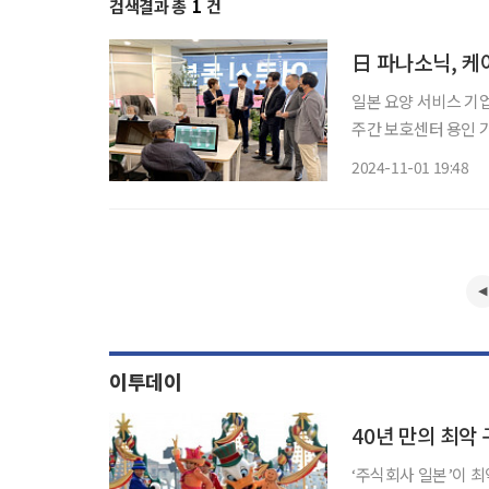
검색결과 총
1
건
日 파나소닉, 케
일본 요양 서비스 기업
주간 보호센터 용인 
그램을 벤치마킹하는 시간을 가졌다. 일본 파나소닉
2024-11-01 19:48
장과 마츠자와 미쓰루
이투데이
40년 만의 최악
‘주식회사 일본’이 