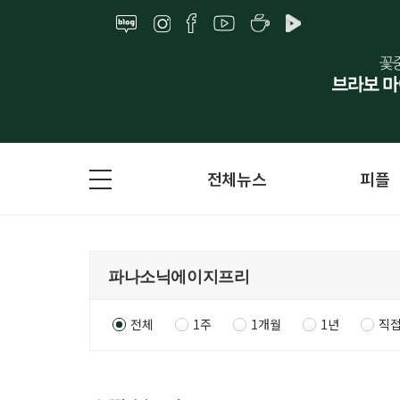
전체뉴스
피플
전체
1주
1개월
1년
직