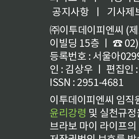
공지사항
ㅣ
기사제
㈜이투데이피엔씨 (제호
이빌딩 15층 ㅣ ☎ 02)
등록번호 : 서울아02992
인 : 김상우 ㅣ 편집인
ISSN : 2951-4681
이투데이피엔씨 임직원
윤리강령
및 실천규정을
브라보 마이 라이프의
저작권법의 보호를 받