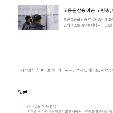
층의 삶에 이미 많은 영향을 주고 
만점에 4.10점이었고, 참여 후 삶
고용률 상승 이끈 ‘고령층’,
최근 고용률 상승 흐름의 중심에 고
편되고 있는 것으로 나타났다. 12
따르면 60세 이상의 고용률 가중 기여
했다. 같은 기간 30대는 17.0%p에
세정 한국고용정보원 고용동향분석팀 
저작권자 ⓒ 브라보마이라이프 무단전재 및 재배포, AI학습
댓글