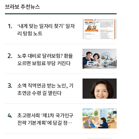
브라보 추천뉴스
1.
‘내게 맞는 일자리 찾기’ 일자
리 탐험 노트
2.
노후 대비로 달러보험? 환율
오르면 보험료 부담 커진다
3.
소액 직역연금 받는 노인, 기
초연금 수령 길 열린다
4.
초고령사회 ‘제1차 국가인구
전략 기본계획’에 담길 정책
은