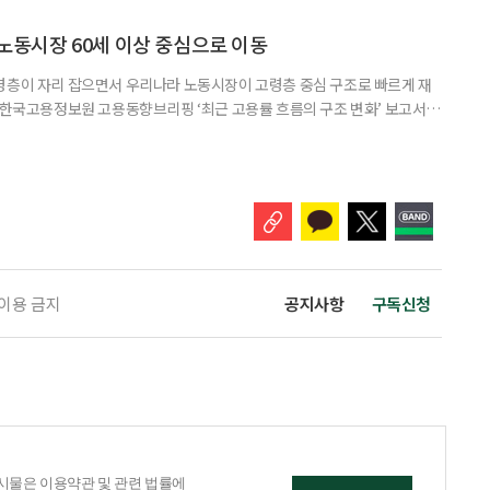
있는 것으로 나타난다. 조사 결과 노인일자리 참여자의 전반적 만족도는 5점
의 변화 수준은 4.05점으로 긍정적인 결과를 보여줬다. 자존감과 건
 노동시장 60세 이상 중심으로 이동
령층이 자리 잡으면서 우리나라 노동시장이 고령층 중심 구조로 빠르게 재
일 한국고용정보원 고용동향브리핑 ‘최근 고용률 흐름의 구조 변화’ 보고서에
도는 2000년 5.4%포인트(p)에서 2025년 14.9%p로 세 배 가까이 증가
서 12.1%p로, 40대는 14.6%p에서 13.4%p로 감소한 것과 대조된다. 박
전임연구원은 “2020년대 이후 60세 이상
 이용 금지
공지사항
구독신청