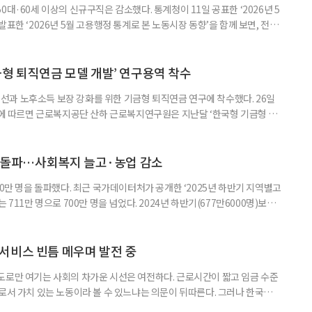
0대·60세 이상의 신규구직은 감소했다. 통계청이 11일 공표한 ‘2026년 5
표한 ‘2026년 5월 고용행정 통계로 본 노동시장 동향’을 함께 보면, 전체
온도차가 드러난다. 5월 취업자는 2912만 명으로 1년 전보다 4만 명 줄었
0.4%포인트 하락했다. 실업률은 2.9%로 0.1%p 올랐다. 겉으론 보합, 속으
시장이 급격히 무너졌다기보다 둔화하는
금형 퇴직연금 모델 개발’ 연구용역 착수
과 노후소득 보장 강화를 위한 기금형 퇴직연금 연구에 착수했다. 26일
따르면 근로복지공단 산하 근로복지연구원은 지난달 ‘한국형 기금형 퇴
다. 연구원은 추진 배경에 대해 “퇴직연금제도는 2005년 도입 이후 20년
인해 낮은 수익률 문제가 지속적으로 제기돼 왔다”며 “수익률 제고와 노후소
금 도입 검토와 한국형 모델 개발이 필요하다”고 밝혔다. 이번 연구는 먼저
명 돌파…사회복지 늘고·농업 감소
00만 명을 돌파했다. 최근 국가데이터처가 공개한 ‘2025년 하반기 지역별고
 711만 명으로 700만 명을 넘었다. 2024년 하반기(677만6000명)보다
‘사회복지서비스업’이 115만2000명(16.2%)으로 가장 많았고, ‘농업’
및 주점업’ 44만6000명(6.3%) 순이었다. 사회복지 서비스업은 15만8000명
000명 증가했다. 반면
서비스 빈틈 메우며 발전 중
도로만 여기는 사회의 차가운 시선은 여전하다. 근로시간이 짧고 임금 수준
으로서 가치 있는 노동이라 볼 수 있느냐는 의문이 뒤따른다. 그러나 한국노인
인 일자리 및 사회활동 지원사업 실태조사’ 결과에 따르면 노인일자리는 고령