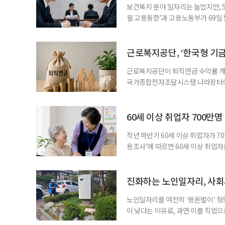
보건복지 분야 일자리는 늘었지만, 5
월 고용동향’과 고용노동부가 69일 발
고용지표와 중장년 구직 흐름 사이의 
고, 15~64세 고용률은 70.2%로 
론 온도차 표면적으로는 5월 고용
근로복지공단, ‘한국형 기
근로복지공단이 퇴직연금 수익률 개선
국가종합전자조달시스템 나라장터에 
직연금 모델 개발’ 연구용역을 발주했
이 지났지만, 계약형 중심 구조로 
득 보장 강화를 위해 기금형 퇴직연
60세 이상 취업자 700만
과거
작년 하반기 60세 이상 취업자가 7
용조사’에 따르면 60세 이상 취업자는
33만4000명 증가했다. 산업별로는 
106만4000명(15.0%), ‘음식점 
증가하고, 음식점 및 주점업은 4만1
진화하는 노인일자리, 사회
노인일자리를 여전히 ‘용돈벌이’ 정
이 낮다는 이유로, 과연 이를 직업
인력개발원이 발표한 ‘2025년 노