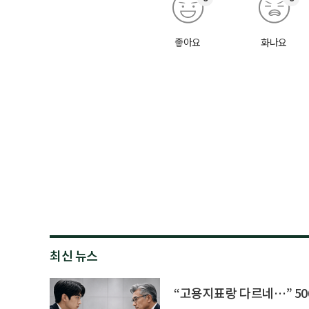
좋아요
화나요
최신 뉴스
“고용지표랑 다르네…” 50