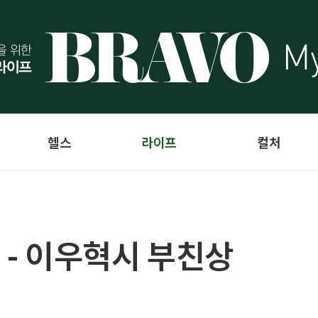
헬스
라이프
컬처
 - 이우혁시 부친상