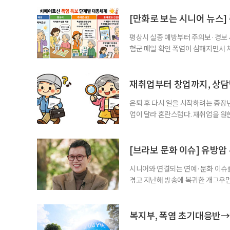
는 비 한 방울 보기 힘든 쾌적한 건
순한 휴양을 넘어 오감이 깨어나는 
[만화로 보는 시니어 뉴스]
평상시 실종 예방부터 주의보·경보
험군 매일 확인 폭염이 심해지면서 
하고, 폭염 주의보·경보가 내려지면
환자와 가족에게 폭염 행동요령을 직
매어르신은 인지기능 저하로 폭염 
재취업부터 창업까지, 상
있습니다. 외출
은퇴 후 다시 일을 시작하려는 중장
업이 달라 혼란스럽다. 재취업을 
여성새로일하기센터, 사회참여와 소
자신의 상황에 맞는 지원기관을 알고
준비부터 구직 수당까지 고용노동부
[브라보 문화 이슈] 유방암
업 지원 계획을 세
시니어와 연결되는 연예·문화 이슈를
겪고 지난해 방송에 복귀한 개그우먼
나 최근 개그맨 김영철의 유튜브 채
길을 끌었다. 투병 이후에도 자신의 
까. 오랜 방송 생활 뒤 전해진 투병
복지부, 폭염 초기대응반→