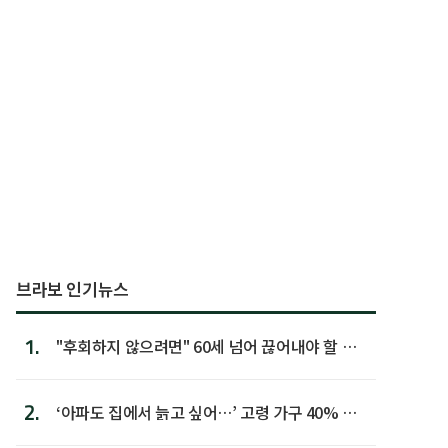
브라보 인기뉴스
1.
"후회하지 않으려면" 60세 넘어 끊어내야 할 사
람 1위
2.
‘아파도 집에서 늙고 싶어…’ 고령 가구 40% 노
후 주택이라 어...