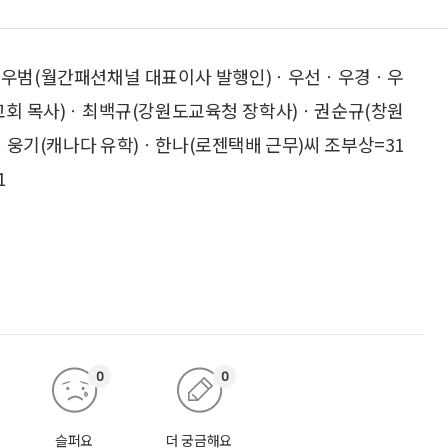
)ㆍ우범(월간패션채널 대표이사 발행인)ㆍ우선ㆍ우경ㆍ우
성교회 목사)ㆍ최백규(강원도교육청 장학사)ㆍ권순규(창원
)ㆍ웅기(캐나다 유학)ㆍ한나(로젠택배 근무)씨 조부상=31
1
0
0
슬퍼요
더 궁금해요