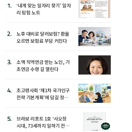
1.
‘내게 맞는 일자리 찾기’ 일자
리 탐험 노트
2.
노후 대비로 달러보험? 환율
오르면 보험료 부담 커진다
3.
소액 직역연금 받는 노인, 기
초연금 수령 길 열린다
4.
초고령사회 ‘제1차 국가인구
전략 기본계획’에 담길 정책
은
5.
브라보 리포트 1호 ‘사오정
시대, 73세까지 일하기 전략’