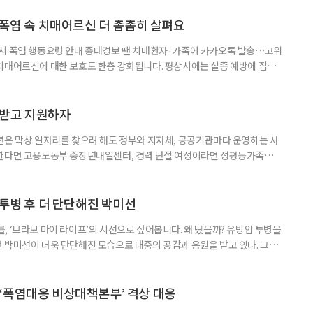
기 시즌을 맞아 지구상에서 즐길 수 있는 완벽한 기후를 선물한다. 올여름 단
특별한 여정을 원한다면, 미지의 매력으로 가득 찬 발리의 세 가지 얼굴
 폭염 속 치매어르신 더 촘촘히 살펴요
 시 폭염 행동요령 안내 중대경보 땐 치매환자·가족에 카카오톡 발송…고위
치매어르신에 대한 보호도 한층 강화됩니다. 평상시에는 실종 예방에 집중
 행동요령을 안내합니다. 특히 새롭게 마련된 ‘중대경보’ 단계에서는 치매
접 전달하고 온열질환 위험이 높은 어르신의 안전을 매일 확인합니다. 치
상황을 제대로 인식하거나 스스로 적절하게 대처하는 데 어려움을 겪을 수
담받고 지원하자
년은 막상 일자리를 찾으려 해도 정부와 지자체, 공공기관마다 운영하는 사
원한다면 고용노동부 중장년내일센터, 경력 단절 여성이라면 성평등가족부
득을 함께 원한다면 보건복지부 노인일자리사업이 출발점이 될 수 있다.
 활용하는 것만으로도 새로운 일을 시작하는 문턱이 훨씬 낮아진다. 취업
 국민취업지원제도 구직활동이 쉽지 않은 사람을 위한 제도다. 개인별 취
 투병 후 더 단단해진 박미선
, ‘브라보 마이 라이프’의 시선으로 짚어봅니다. 왜 떴을까? 유방암 투병을
 박미선이 더욱 단단해진 모습으로 대중의 공감과 응원을 받고 있다. 그러
널에 출연한 그는 방송 활동을 그만하라는 악성 댓글을 받았다고 고백해 눈
삶을 이어가고 있는 박미선은 왜 이전보다 더 큰 관심과 사랑을 받고 있을
 소식 박미선은 재치 있는 말솜씨와 공감 능력으로
‘폭염대응 비상대책본부’ 격상 대응