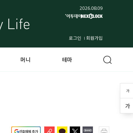
2026.08.09
로그인
회원가입
머니
테마
가
가
선호매체 추가