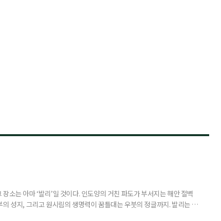
장소는 아마 ‘발리’일 것이다. 인도양의 거친 파도가 부서지는 해안 절벽
부의 성지, 그리고 원시림의 생명력이 꿈틀대는 우붓의 정글까지. 발리는 머
 여행자를 안내한다. 무더위와 장마로 지쳐가는 시기, 하지만 8월의 발리