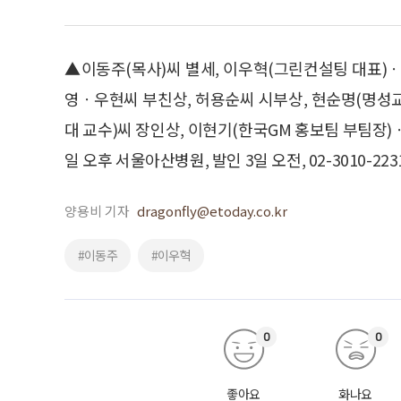
▲이동주(목사)씨 별세, 이우혁(그린컨설팅 대표
영ㆍ우현씨 부친상, 허용순씨 시부상, 현순명(명
대 교수)씨 장인상, 이현기(한국GM 홍보팀 부팀장
일 오후 서울아산병원, 발인 3일 오전, 02-3010-223
양용비 기자
dragonfly@etoday.co.kr
#이동주
#이우혁
0
0
좋아요
화나요