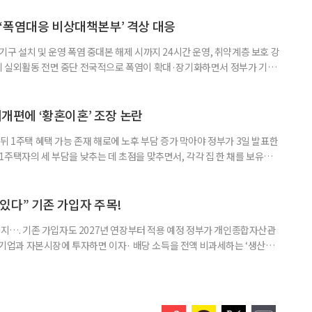
삶을 이어가고 있는 박미선은 왜 이전보다 더 큰 관심과 사랑을 받고 있을
 소식 박미선은 재치 있는 말솜씨와 공감 능력으로
‘폭염대응 비상대책본부’ 격상 대응
구 설치 및 운영 폭염 중대본 해제 시까지 24시간 운영, 취약계층 보호 강
리 실외활동 전면 중단 전국적으로 폭염이 확대·장기화하면서 정부가 기존
’로 격상했다. 7일 보건복지부에 따르면 정은경 장관 주재로 폭염 대응
본부를 구성·운영하기로 했다. 이번 조치는 지난 2일 폭염 중앙재난안전대
령된 이후에도 폭염이 전국적으로 확대되고 장기화한 데 따른 것이다. 기존에
제개편에 ‘황혼이혼’ 조장 논란
뒤 1주택 혜택 가능 존재 해로에 노후 부담 증가 막아야 정부가 3일 발표한
주택자의 세 부담을 낮추는 데 초점을 맞추면서, 각각 집 한 채를 보유한
것보다 이혼이 경제적으로 유리해질 수 있다는 분석이 나온다. 종합부동산
1주택 공제와 세액공제 적용 여부는 부부를 하나의 세대로 묶어 판단한다. 부
 세대가 두 채를 가진 것으로 보지만, 실제 이혼해 주거와 생계를 분
수 있다” 기존 가입자 주목!
폐지…. 기존 가입자도 2027년 연장부터 적용 예정 정부가 개인종합자산관
내 기업과 자본시장에 투자하면 이자· 배당 소득을 전액 비과세하는 ‘생산적
소득 이하 청년에게는 납입액의 10%를 소득공제 해주는 방안도 추진한다. 다만
 주목해야 한다. 그동안 사용하지 않고 쌓아둔 ISA 납입한도가 사라질 수 있
개편안이 국회 통과 후 그대로 시행된다면 법 시행 전 본