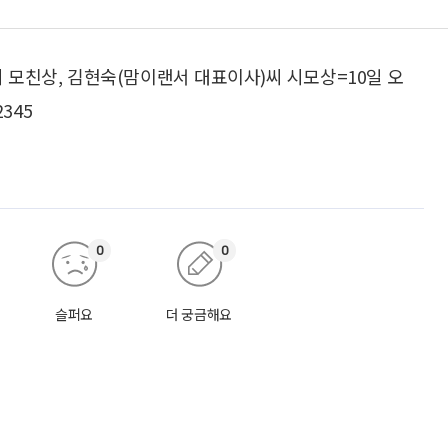
 모친상, 김현숙(맘이랜서 대표이사)씨 시모상=10일 오
345
0
0
슬퍼요
더 궁금해요