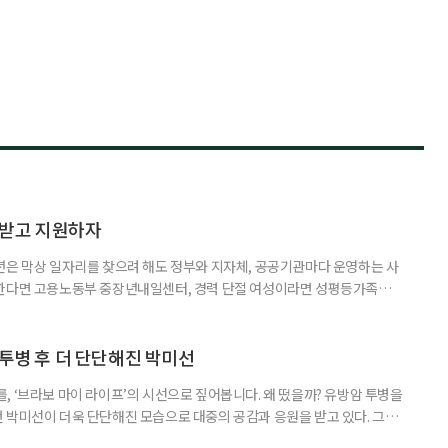
담받고 지원하자
년은 막상 일자리를 찾으려 해도 정부와 지자체, 공공기관마다 운영하는 사
원한다면 고용노동부 중장년내일센터, 경력 단절 여성이라면 성평등가족부
득을 함께 원한다면 보건복지부 노인일자리사업이 출발점이 될 수 있다.
 활용하는 것만으로도 새로운 일을 시작하는 문턱이 훨씬 낮아진다. 취업
 국민취업지원제도 구직활동이 쉽지 않은 사람을 위한 제도다. 개인별 취
 투병 후 더 단단해진 박미선
, ‘브라보 마이 라이프’의 시선으로 짚어봅니다. 왜 떴을까? 유방암 투병을
 박미선이 더욱 단단해진 모습으로 대중의 공감과 응원을 받고 있다. 그러
널에 출연한 그는 방송 활동을 그만하라는 악성 댓글을 받았다고 고백해 눈