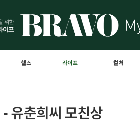
헬스
라이프
컬처
 - 유춘희씨 모친상