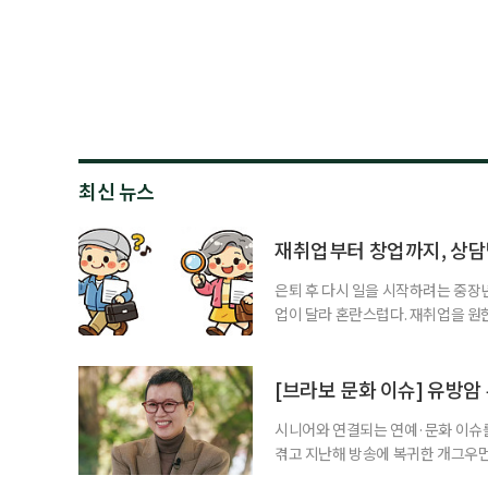
최신 뉴스
재취업부터 창업까지, 상
은퇴 후 다시 일을 시작하려는 중장
업이 달라 혼란스럽다. 재취업을 
여성새로일하기센터, 사회참여와 소
자신의 상황에 맞는 지원기관을 알고
준비부터 구직 수당까지 고용노동부
[브라보 문화 이슈] 유방암
업 지원 계획을 세
시니어와 연결되는 연예·문화 이슈를
겪고 지난해 방송에 복귀한 개그우먼
나 최근 개그맨 김영철의 유튜브 채