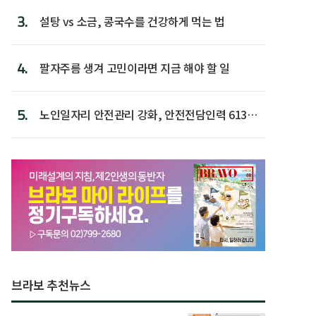
3.
설탕 vs 소금, 콩국수를 건강하게 먹는 법
4.
팔자주름 생겨 고민이라면 지금 해야 할 일
5.
노인일자리 안전관리 강화, 안전전담인력 613명
첫 배치
브라보 추천뉴스