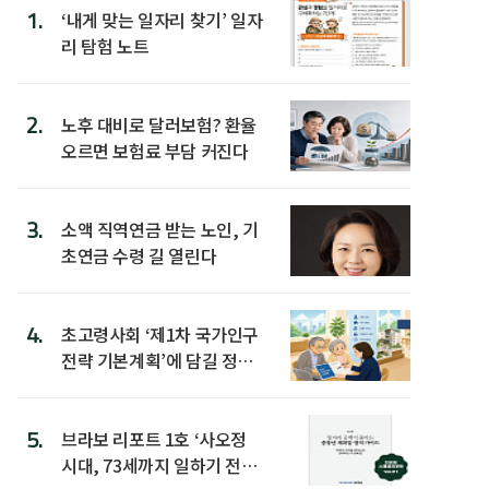
1.
‘내게 맞는 일자리 찾기’ 일자
리 탐험 노트
2.
노후 대비로 달러보험? 환율
오르면 보험료 부담 커진다
3.
소액 직역연금 받는 노인, 기
초연금 수령 길 열린다
4.
초고령사회 ‘제1차 국가인구
전략 기본계획’에 담길 정책
은
5.
브라보 리포트 1호 ‘사오정
시대, 73세까지 일하기 전략’