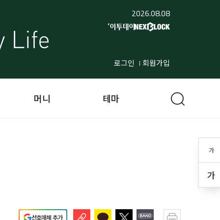
2026.08.08
로그인
회원가입
머니
테마
가
가
선호매체 추가