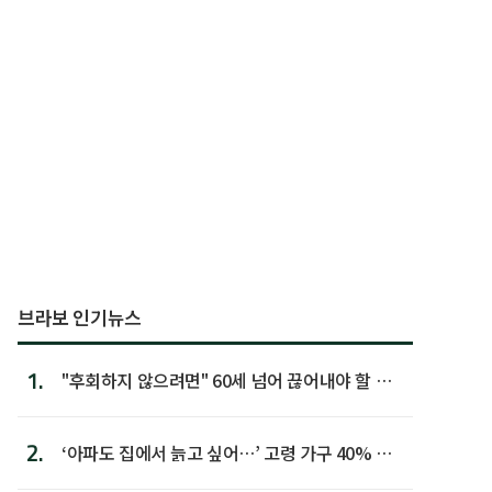
브라보 인기뉴스
1.
"후회하지 않으려면" 60세 넘어 끊어내야 할 사
람 1위
2.
‘아파도 집에서 늙고 싶어…’ 고령 가구 40% 노
후 주택이라 어...