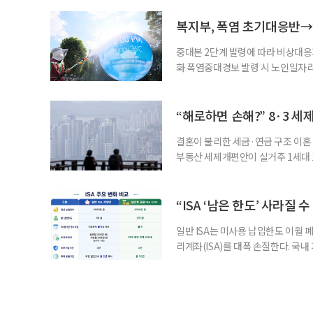
길을 끌었다. 투병 이후에도 자신의 
까. 오랜 방송 생활 뒤 전해진 투병
복지부, 폭염 초기대응반→
중대본 2단계 발령에 따라 비상대응기
화 폭염중대경보 발령 시 노인일자
초기대응반을 ‘폭염대응 비상대책본부
긴급회의를 열고 폭염대응 비상대책
책본부(중대본) 2단계(심각)가 발
“해로하면 손해?” 8·3 세
운영
결혼이 불리한 세금·연금 구조 이혼 
부동산 세제개편안이 실거주 1세대 1
고령 부부에게는 혼인을 유지하는 
세는 개인별로 부과하지만, 1세대 
부가 각자 집 한 채씩을 보유하면 한
“ISA ‘남은 한도’ 사라질 
일반 ISA는 미사용 납입한도 이월 
리계좌(ISA)를 대폭 손질한다. 국
금융 ISA’를 새로 만들고, 일정 
기존 ISA 가입자라면 이번 개편안에
기 때문이다. 지난 3일 발표된 세제