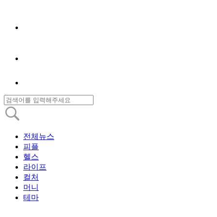
전체뉴스
피플
헬스
라이프
컬처
머니
테마