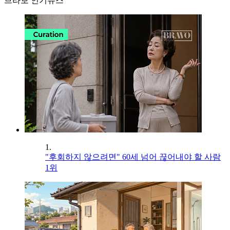
브라보 인기뉴스
1.
"후회하지 않으려면" 60세 넘어 끊어내야 할 사람
1위