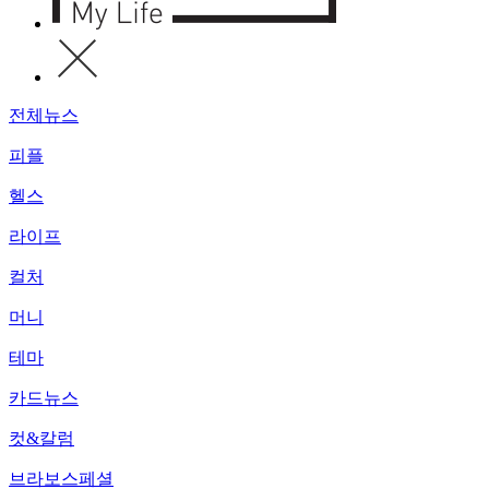
전체뉴스
피플
헬스
라이프
컬처
머니
테마
카드뉴스
컷&칼럼
브라보스페셜