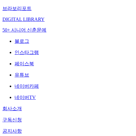
브라보리포트
DIGITAL LIBRARY
50+ 시니어 신춘문예
블로그
인스타그램
페이스북
유튜브
네이버카페
네이버TV
회사소개
구독신청
공지사항