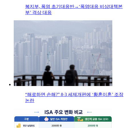
복지부, 폭염 초기대응반→‘폭염대응 비상대책본
부’ 격상 대응
“해로하면 손해?” 8·3 세제개편에 ‘황혼이혼’ 조장
논란