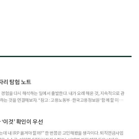
일자리 탐험 노트
경험을 다시 해석하는 일에서 출발한다. 내가 오래 해온 것, 지속적으로 관
 하는 것을 연결해보자. *참고 : 고용노동부·한국고용정보원 ‘함께 할 미래
브라보 마이 라이프’ 재구성. STEP 1. 내 안의 재료 찾기 1. 무엇을 바꾸고
뀌면 좋겠다’고 느낀 일은? 1._______________
__________ ▷ 그중 내가 직접 해볼 만
다 ‘이것’ 확인이 우선
데 내 IRP 옮겨야 할까?” 한 번쯤은 고민해봤을 생각이다. 퇴직연금사업