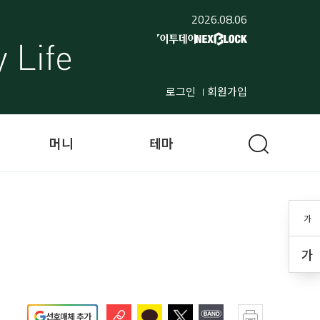
2026.08.06
로그인
회원가입
머니
테마
가
가
선호매체 추가