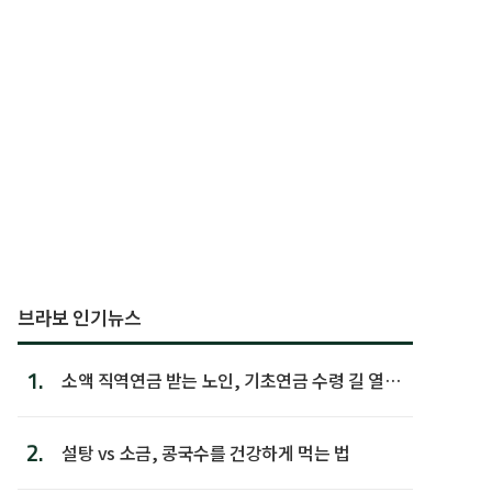
브라보 인기뉴스
1.
소액 직역연금 받는 노인, 기초연금 수령 길 열린
다
2.
설탕 vs 소금, 콩국수를 건강하게 먹는 법