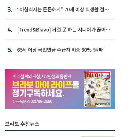
3.
“아침식사는 든든하게” 70세 이상 식생활 점수
가장 높아
4.
[Trend&Bravo] 거절 못 하는 시니어가 끊어야
할 행동 5
5.
65세 이상 국민연금 수급자 비중 80% ‘돌파’
브라보 추천뉴스