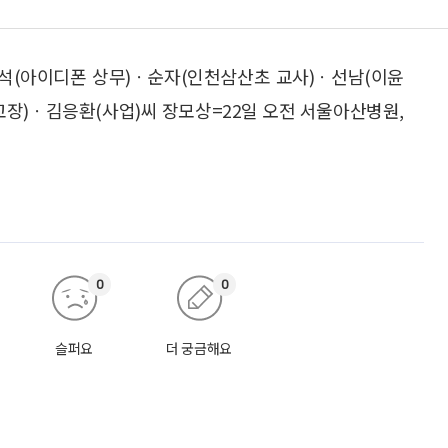
선석(아이디폰 상무)ㆍ순자(인천삼산초 교사)ㆍ선남(이윤
교장)ㆍ김응환(사업)씨 장모상=22일 오전 서울아산병원,
0
0
슬퍼요
더 궁금해요