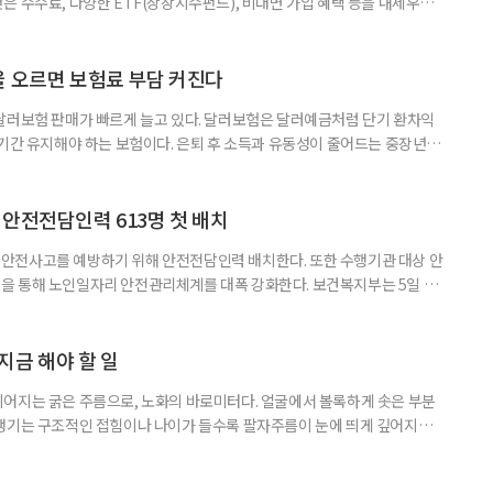
은 수수료, 다양한 ETF(상장지수펀드), 비대면 가입 혜택 등을 내세우며
 높다고 해서 무조건 옮기는 것만이 정답은 아니다. 퇴직연금은 오랜 기간
 확인해야 할 사항이 있다. 수익률 광고, 먼저 기준부터 봐야 한다 금융회
눈에 잘 들어온다. 하지만 수익률 숫자는 기준에 따라달라질 수 있다.
율 오르면 보험료 부담 커진다
달러보험 판매가 빠르게 늘고 있다. 달러보험은 달러예금처럼 단기 환차익
장기간 유지해야 하는 보험이다. 은퇴 후 소득과 유동성이 줄어드는 중장년층
담과 중도해지 손실 가능성을 함께 살펴야 한다. 5일 보험연구원의 ‘고환율
 리포트에 따르면 올해 1분기 달러보험 판매 건수는 약 4만7000건으로
000건의 두 배를 웃도는 수준이다. 달러보험은 보험료를 달러로 내고
안전전담인력 613명 첫 배치
안전사고를 예방하기 위해 안전전담인력 배치한다. 또한 수행기관 대상 안
을 통해 노인일자리 안전관리체계를 대폭 강화한다. 보건복지부는 5일 노
에서 활동할 수 있도록 안전전담인력 613명을 수행기관과 지방정부에 배
교육, 활동 현장 점검, 상해·산재보험 관리, 안전물품 관리, 사고 발생 시
관리 업무를 맡게 된다. 이번 조치는 노인일자리 사업의 참여 규모와 활동
지금 해야 할 일
어지는 굵은 주름으로, 노화의 바로미터다. 얼굴에서 볼록하게 솟은 부분
 생기는 구조적인 접힘이나 나이가 들수록 팔자주름이 눈에 띄게 깊어지는
어지는 세 가지 이유 표정을 지을 때 반복적으로 움직이는 근육이 팔자주름
꼬리와 윗입술을 위로 당기는 근육인 대관골근, 소관골근, 상순거근 등이 수