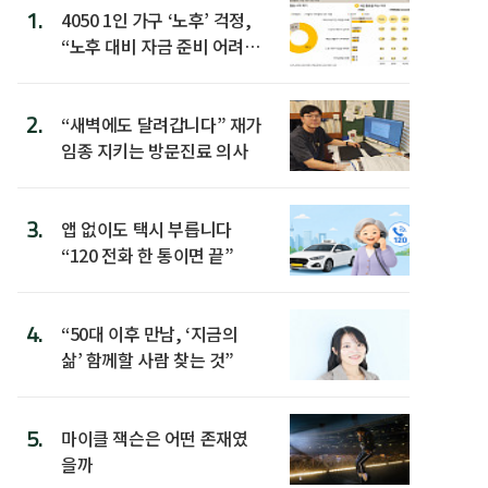
1.
4050 1인 가구 ‘노후’ 걱정,
“노후 대비 자금 준비 어려
워”
2.
“새벽에도 달려갑니다” 재가
임종 지키는 방문진료 의사
3.
앱 없이도 택시 부릅니다
“120 전화 한 통이면 끝”
4.
“50대 이후 만남, ‘지금의
삶’ 함께할 사람 찾는 것”
5.
마이클 잭슨은 어떤 존재였
을까