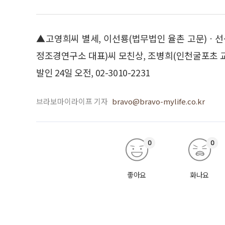
▲고영희씨 별세, 이선룡(법무법인 율촌 고문)ㆍ
정조경연구소 대표)씨 모친상, 조병희(인천굴포초 
발인 24일 오전, 02-3010-2231
브라보마이라이프 기자
bravo@bravo-mylife.co.kr
0
0
좋아요
화나요