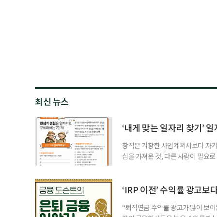
최신 뉴스
‘내게 맞는 일자리 찾기’ 
창직은 거창한 사업계획서보다 자기 
심을 가져온 것, 다른 사람이 필요로
for 5060 창직사례집’을 바탕으로 ‘
싶었나요? ▷ 내가 살아오며 ‘이렇게 바
2._______________ 3._____
‘IRP 이전’ 수익률 광고보
“퇴직연금 수익률 광고가 많이 보이는