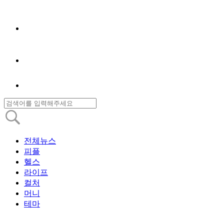
전체뉴스
피플
헬스
라이프
컬처
머니
테마