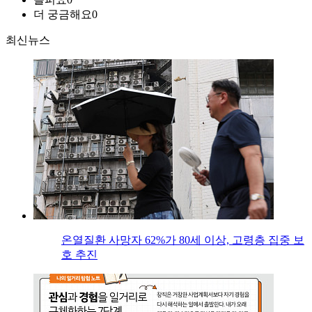
더 궁금해요
0
최신뉴스
온열질환 사망자 62%가 80세 이상, 고령층 집중 보
호 추진