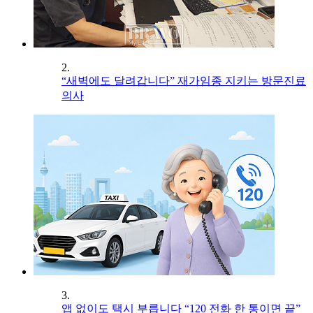
2.
“새벽에도 달려갑니다” 재가임종 지키는 방문진료
의사
3.
앱 없이도 택시 부릅니다 “120 전화 한 통이면 끝”