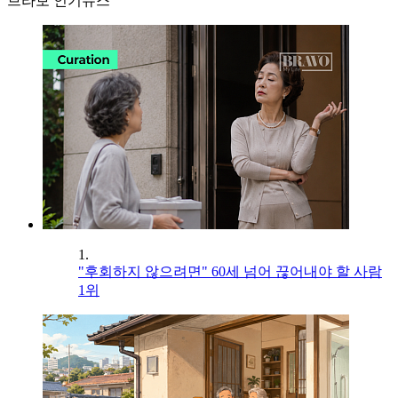
브라보 인기뉴스
1.
"후회하지 않으려면" 60세 넘어 끊어내야 할 사람
1위