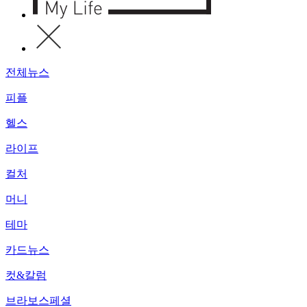
전체뉴스
피플
헬스
라이프
컬처
머니
테마
카드뉴스
컷&칼럼
브라보스페셜