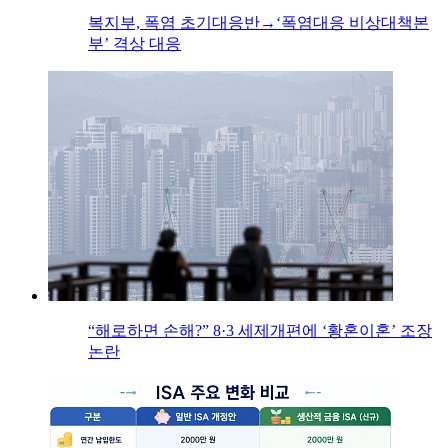
복지부, 폭염 초기대응반→‘폭염대응 비상대책본
부’ 격상 대응
“해로하면 손해?” 8·3 세제개편에 ‘황혼이혼’ 조장
논란