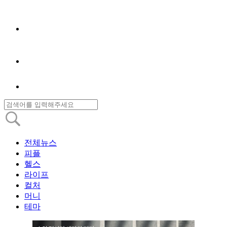
전체뉴스
피플
헬스
라이프
컬처
머니
테마