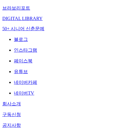
브라보리포트
DIGITAL LIBRARY
50+ 시니어 신춘문예
블로그
인스타그램
페이스북
유튜브
네이버카페
네이버TV
회사소개
구독신청
공지사항