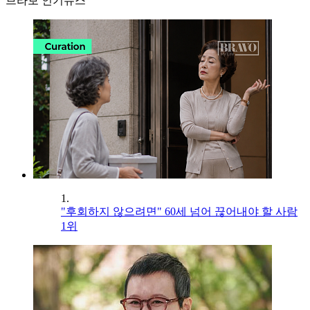
브라보 인기뉴스
1.
"후회하지 않으려면" 60세 넘어 끊어내야 할 사람
1위