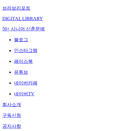
브라보리포트
DIGITAL LIBRARY
50+ 시니어 신춘문예
블로그
인스타그램
페이스북
유튜브
네이버카페
네이버TV
회사소개
구독신청
공지사항