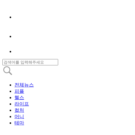
전체뉴스
피플
헬스
라이프
컬처
머니
테마