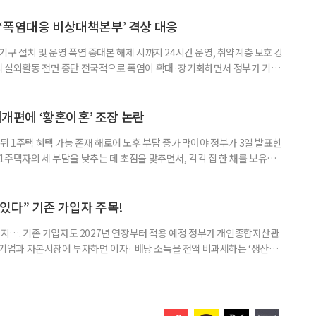
삶을 이어가고 있는 박미선은 왜 이전보다 더 큰 관심과 사랑을 받고 있을
 소식 박미선은 재치 있는 말솜씨와 공감 능력으로
‘폭염대응 비상대책본부’ 격상 대응
구 설치 및 운영 폭염 중대본 해제 시까지 24시간 운영, 취약계층 보호 강
리 실외활동 전면 중단 전국적으로 폭염이 확대·장기화하면서 정부가 기존
’로 격상했다. 7일 보건복지부에 따르면 정은경 장관 주재로 폭염 대응
본부를 구성·운영하기로 했다. 이번 조치는 지난 2일 폭염 중앙재난안전대
령된 이후에도 폭염이 전국적으로 확대되고 장기화한 데 따른 것이다. 기존에
제개편에 ‘황혼이혼’ 조장 논란
뒤 1주택 혜택 가능 존재 해로에 노후 부담 증가 막아야 정부가 3일 발표한
주택자의 세 부담을 낮추는 데 초점을 맞추면서, 각각 집 한 채를 보유한
것보다 이혼이 경제적으로 유리해질 수 있다는 분석이 나온다. 종합부동산
1주택 공제와 세액공제 적용 여부는 부부를 하나의 세대로 묶어 판단한다. 부
 세대가 두 채를 가진 것으로 보지만, 실제 이혼해 주거와 생계를 분
수 있다” 기존 가입자 주목!
폐지…. 기존 가입자도 2027년 연장부터 적용 예정 정부가 개인종합자산관
내 기업과 자본시장에 투자하면 이자· 배당 소득을 전액 비과세하는 ‘생산적
소득 이하 청년에게는 납입액의 10%를 소득공제 해주는 방안도 추진한다. 다만
 주목해야 한다. 그동안 사용하지 않고 쌓아둔 ISA 납입한도가 사라질 수 있
개편안이 국회 통과 후 그대로 시행된다면 법 시행 전 본