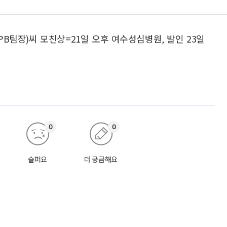
B팀장)씨 모친상=21일 오후 여수성심병원, 발인 23일
0
0
슬퍼요
더 궁금해요