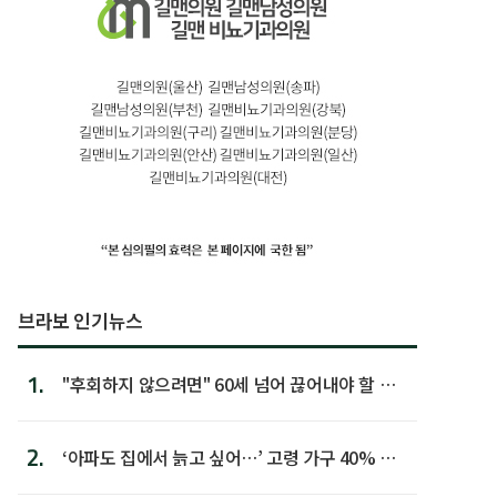
브라보 인기뉴스
1.
"후회하지 않으려면" 60세 넘어 끊어내야 할 사
람 1위
2.
‘아파도 집에서 늙고 싶어…’ 고령 가구 40% 노
후 주택이라 어...