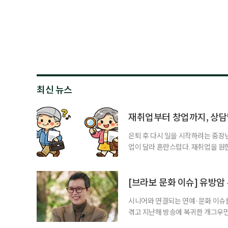
최신 뉴스
재취업부터 창업까지, 상
은퇴 후 다시 일을 시작하려는 중장
업이 달라 혼란스럽다. 재취업을 
여성새로일하기센터, 사회참여와 소
자신의 상황에 맞는 지원기관을 알고
준비부터 구직 수당까지 고용노동부
[브라보 문화 이슈] 유방암
업 지원 계획을 세
시니어와 연결되는 연예·문화 이슈를
겪고 지난해 방송에 복귀한 개그우먼
나 최근 개그맨 김영철의 유튜브 채