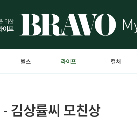
헬스
라이프
컬처
 - 김상률씨 모친상