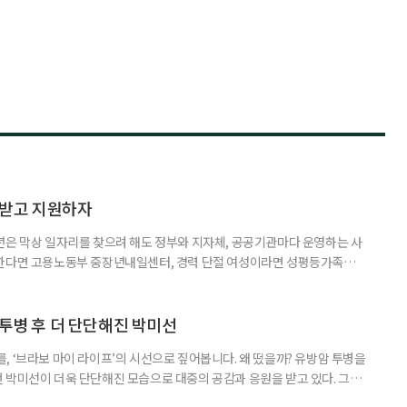
담받고 지원하자
년은 막상 일자리를 찾으려 해도 정부와 지자체, 공공기관마다 운영하는 사
원한다면 고용노동부 중장년내일센터, 경력 단절 여성이라면 성평등가족부
득을 함께 원한다면 보건복지부 노인일자리사업이 출발점이 될 수 있다.
 활용하는 것만으로도 새로운 일을 시작하는 문턱이 훨씬 낮아진다. 취업
 국민취업지원제도 구직활동이 쉽지 않은 사람을 위한 제도다. 개인별 취
 투병 후 더 단단해진 박미선
, ‘브라보 마이 라이프’의 시선으로 짚어봅니다. 왜 떴을까? 유방암 투병을
 박미선이 더욱 단단해진 모습으로 대중의 공감과 응원을 받고 있다. 그러
널에 출연한 그는 방송 활동을 그만하라는 악성 댓글을 받았다고 고백해 눈