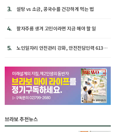
3.
설탕 vs 소금, 콩국수를 건강하게 먹는 법
4.
팔자주름 생겨 고민이라면 지금 해야 할 일
5.
노인일자리 안전관리 강화, 안전전담인력 613명
첫 배치
브라보 추천뉴스