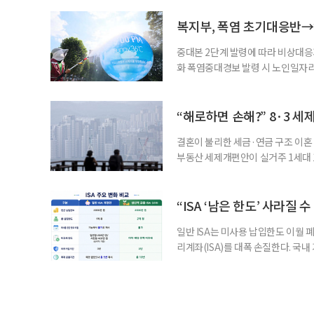
길을 끌었다. 투병 이후에도 자신의 
까. 오랜 방송 생활 뒤 전해진 투병
복지부, 폭염 초기대응반→
중대본 2단계 발령에 따라 비상대응기
화 폭염중대경보 발령 시 노인일자
초기대응반을 ‘폭염대응 비상대책본부
긴급회의를 열고 폭염대응 비상대책
책본부(중대본) 2단계(심각)가 발
“해로하면 손해?” 8·3 세
운영
결혼이 불리한 세금·연금 구조 이혼 
부동산 세제개편안이 실거주 1세대 1
고령 부부에게는 혼인을 유지하는 
세는 개인별로 부과하지만, 1세대 
부가 각자 집 한 채씩을 보유하면 한
“ISA ‘남은 한도’ 사라질 
일반 ISA는 미사용 납입한도 이월 
리계좌(ISA)를 대폭 손질한다. 국
금융 ISA’를 새로 만들고, 일정 
기존 ISA 가입자라면 이번 개편안에
기 때문이다. 지난 3일 발표된 세제