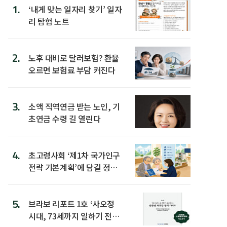
1.
‘내게 맞는 일자리 찾기’ 일자
리 탐험 노트
2.
노후 대비로 달러보험? 환율
오르면 보험료 부담 커진다
3.
소액 직역연금 받는 노인, 기
초연금 수령 길 열린다
4.
초고령사회 ‘제1차 국가인구
전략 기본계획’에 담길 정책
은
5.
브라보 리포트 1호 ‘사오정
시대, 73세까지 일하기 전략’