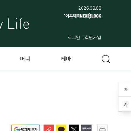
2026.08.08
로그인
회원가입
머니
테마
가
가
선호매체 추가