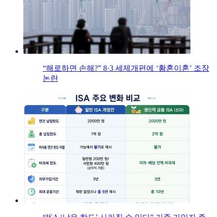
“해로하면 손해?” 8·3 세제개편에 ‘황혼이혼’ 조장
논란