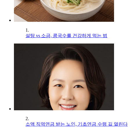
1.
설탕 vs 소금, 콩국수를 건강하게 먹는 법
2.
소액 직역연금 받는 노인, 기초연금 수령 길 열린다