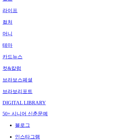
라이프
컬처
머니
테마
카드뉴스
컷&칼럼
브라보스페셜
브라보리포트
DIGITAL LIBRARY
50+ 시니어 신춘문예
블로그
인스타그램