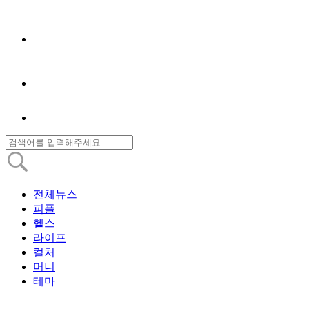
전체뉴스
피플
헬스
라이프
컬처
머니
테마