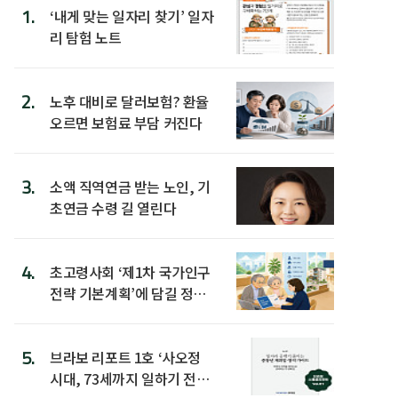
1.
‘내게 맞는 일자리 찾기’ 일자
리 탐험 노트
2.
노후 대비로 달러보험? 환율
오르면 보험료 부담 커진다
3.
소액 직역연금 받는 노인, 기
초연금 수령 길 열린다
4.
초고령사회 ‘제1차 국가인구
전략 기본계획’에 담길 정책
은
5.
브라보 리포트 1호 ‘사오정
시대, 73세까지 일하기 전략’