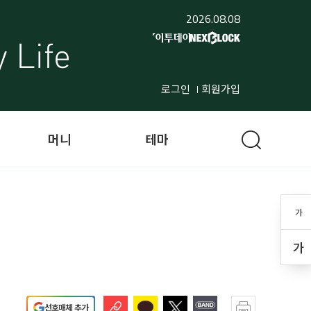
2026.08.08
로그인
회원가입
머니
테마
가
가
선호매체 추가