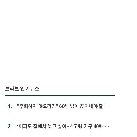
브라보 인기뉴스
1.
"후회하지 않으려면" 60세 넘어 끊어내야 할 사
람 1위
2.
‘아파도 집에서 늙고 싶어…’ 고령 가구 40% 노
후 주택이라 어...