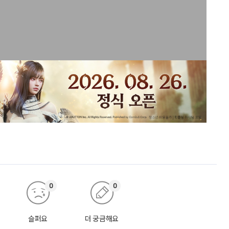
0
0
슬퍼요
더 궁금해요