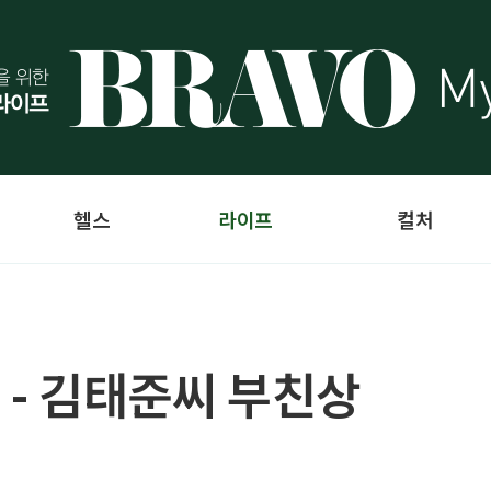
헬스
라이프
컬처
 - 김태준씨 부친상