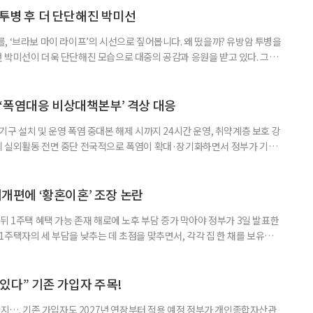
 국민취업지원제도 구직활동이 쉽지 않은 사람을 위한 제도다. 개인별 취
 투병 후 더 단단해진 박미선
, ‘브라보 마이 라이프’의 시선으로 짚어봅니다. 왜 떴을까? 유방암 투병을
 박미선이 더욱 단단해진 모습으로 대중의 공감과 응원을 받고 있다. 그러
널에 출연한 그는 방송 활동을 그만하라는 악성 댓글을 받았다고 고백해 눈
삶을 이어가고 있는 박미선은 왜 이전보다 더 큰 관심과 사랑을 받고 있을
 소식 박미선은 재치 있는 말솜씨와 공감 능력으로
‘폭염대응 비상대책본부’ 격상 대응
구 설치 및 운영 폭염 중대본 해제 시까지 24시간 운영, 취약계층 보호 강
리 실외활동 전면 중단 전국적으로 폭염이 확대·장기화하면서 정부가 기존
’로 격상했다. 7일 보건복지부에 따르면 정은경 장관 주재로 폭염 대응
본부를 구성·운영하기로 했다. 이번 조치는 지난 2일 폭염 중앙재난안전대
령된 이후에도 폭염이 전국적으로 확대되고 장기화한 데 따른 것이다. 기존에
제개편에 ‘황혼이혼’ 조장 논란
뒤 1주택 혜택 가능 존재 해로에 노후 부담 증가 막아야 정부가 3일 발표한
주택자의 세 부담을 낮추는 데 초점을 맞추면서, 각각 집 한 채를 보유한
것보다 이혼이 경제적으로 유리해질 수 있다는 분석이 나온다. 종합부동산
1주택 공제와 세액공제 적용 여부는 부부를 하나의 세대로 묶어 판단한다. 부
 세대가 두 채를 가진 것으로 보지만, 실제 이혼해 주거와 생계를 분
수 있다” 기존 가입자 주목!
폐지…. 기존 가입자도 2027년 연장부터 적용 예정 정부가 개인종합자산관