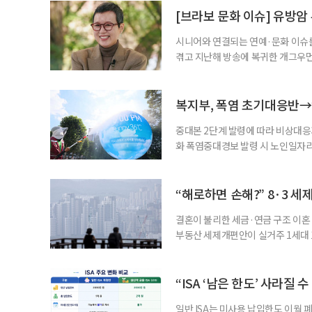
준비부터 구직 수당까지 고용노동부
[브라보 문화 이슈] 유방암
업 지원 계획을 세
시니어와 연결되는 연예·문화 이슈를
겪고 지난해 방송에 복귀한 개그우먼
나 최근 개그맨 김영철의 유튜브 채
길을 끌었다. 투병 이후에도 자신의 
까. 오랜 방송 생활 뒤 전해진 투병
복지부, 폭염 초기대응반→
중대본 2단계 발령에 따라 비상대응기
화 폭염중대경보 발령 시 노인일자
초기대응반을 ‘폭염대응 비상대책본부
긴급회의를 열고 폭염대응 비상대책
책본부(중대본) 2단계(심각)가 발
“해로하면 손해?” 8·3 세
운영
결혼이 불리한 세금·연금 구조 이혼 
부동산 세제개편안이 실거주 1세대 1
고령 부부에게는 혼인을 유지하는 
세는 개인별로 부과하지만, 1세대 
부가 각자 집 한 채씩을 보유하면 한
“ISA ‘남은 한도’ 사라질 
일반 ISA는 미사용 납입한도 이월 