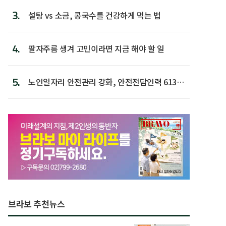
3.
설탕 vs 소금, 콩국수를 건강하게 먹는 법
4.
팔자주름 생겨 고민이라면 지금 해야 할 일
5.
노인일자리 안전관리 강화, 안전전담인력 613명
첫 배치
브라보 추천뉴스