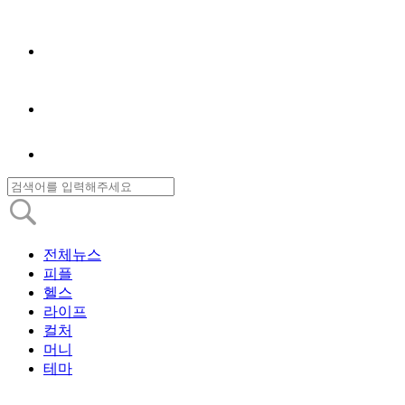
전체뉴스
피플
헬스
라이프
컬처
머니
테마