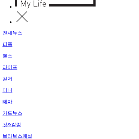
전체뉴스
피플
헬스
라이프
컬처
머니
테마
카드뉴스
컷&칼럼
브라보스페셜