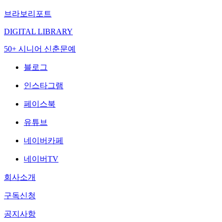
브라보리포트
DIGITAL LIBRARY
50+ 시니어 신춘문예
블로그
인스타그램
페이스북
유튜브
네이버카페
네이버TV
회사소개
구독신청
공지사항