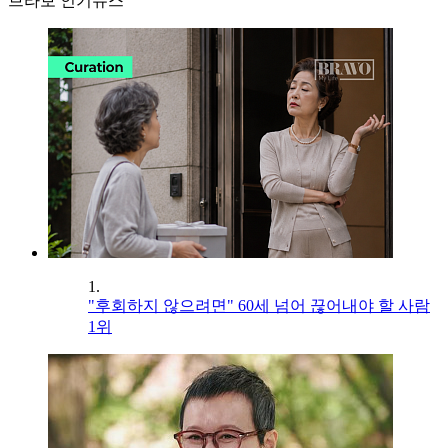
브라보 인기뉴스
1.
"후회하지 않으려면" 60세 넘어 끊어내야 할 사람
1위