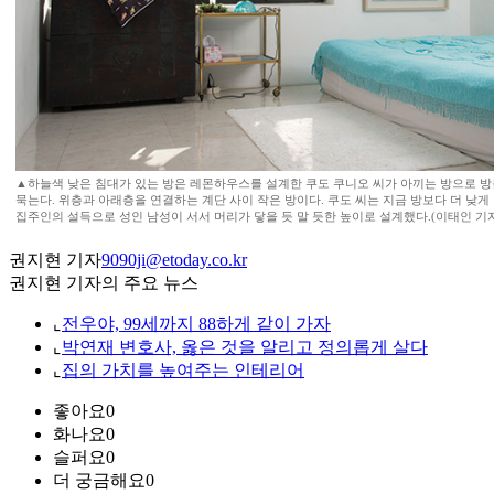
▲하늘색 낮은 침대가 있는 방은 레몬하우스를 설계한 쿠도 쿠니오 씨가 아끼는 방으로 
묵는다. 위층과 아래층을 연결하는 계단 사이 작은 방이다. 쿠도 씨는 지금 방보다 더 낮
집주인의 설득으로 성인 남성이 서서 머리가 닿을 듯 말 듯한 높이로 설계했다.(이태인 기자 t
권지현 기자
9090ji@etoday.co.kr
권지현 기자의 주요 뉴스
⌞
전우야, 99세까지 88하게 같이 가자
⌞
박연재 변호사, 옳은 것을 알리고 정의롭게 살다
⌞
집의 가치를 높여주는 인테리어
좋아요
0
화나요
0
슬퍼요
0
더 궁금해요
0