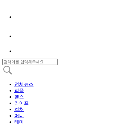
전체뉴스
피플
헬스
라이프
컬처
머니
테마