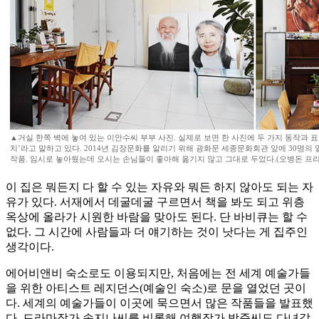
▲거실 한쪽 벽에 놓여 있는 이안수씨 부부 사진. 실제로 보면 한 사진에 두 가지 동작과 표
치’라고 말하고 있다. 2014년 김장문화를 알리기 위해 광화문 세종문화회관 앞에 30명의
작품. 임시로 놓아뒀는데 오시는 손님들이 좋아해 옮기지 않고 그대로 두었다.(오병돈 프
이 집은 뭐든지 다 할 수 있는 자유와 뭐든 하지 않아도 되는 자
유가 있다. 서재에서 데굴데굴 구르면서 책을 봐도 되고 위층
옥상에 올라가 시원한 바람을 맞아도 된다. 단 바비큐는 할 수
없다. 그 시간에 사람들과 더 얘기하는 것이 낫다는 게 집주인
생각이다.
에어비앤비 숙소로도 이용되지만, 처음에는 전 세계 예술가들
을 위한 아티스트 레지던스(예술인 숙소)로 문을 열었던 곳이
다. 세계의 예술가들이 이곳에 묵으면서 많은 작품들을 발표했
다. 드라마작가 송지나씨를 비롯해 여행작가 박준씨도 다녀갔