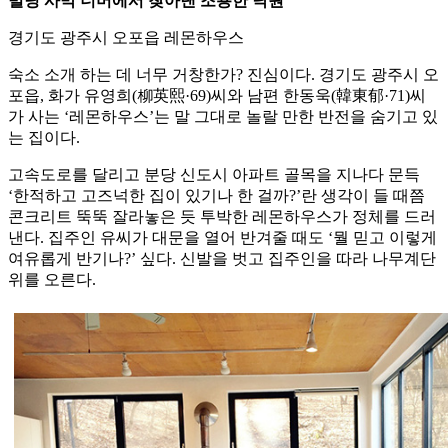
빌딩 사막 너머에서 찾아낸 조용한 낙원
경기도 광주시 오포읍 레몬하우스
숙소 소개 하는 데 너무 거창한가? 진심이다. 경기도 광주시 오
포읍, 화가 유영희(柳英熙·69)씨와 남편 한동욱(韓東郁·71)씨
가 사는 ‘레몬하우스’는 말 그대로 놀랄 만한 반전을 숨기고 있
는 집이다.
고속도로를 달리고 분당 신도시 아파트 골목을 지나다 문득
‘한적하고 고즈넉한 집이 있기나 한 걸까?’란 생각이 들 때쯤
콘크리트 뚝뚝 잘라놓은 듯 투박한 레몬하우스가 정체를 드러
낸다. 집주인 유씨가 대문을 열어 반겨줄 때도 ‘뭘 믿고 이렇게
여유롭게 반기나?’ 싶다. 신발을 벗고 집주인을 따라 나무계단
위를 오른다.