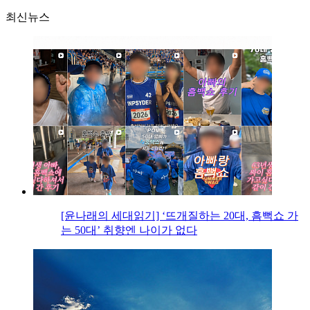
최신뉴스
[윤나래의 세대읽기] ‘뜨개질하는 20대, 흠뻑쇼 가
는 50대’ 취향엔 나이가 없다