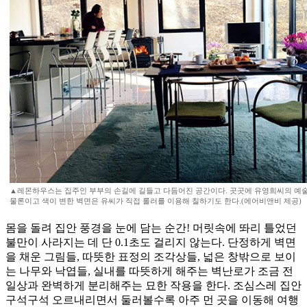
▲레몬하우스는 집주인 부부의 손길에 길들고 다듬어진 공간이다. 곳곳에 유영희씨의 예술
물론이고 색이 변한 벽면은 유씨가 직접 롤러를 이용해 칠하기도 한다.(에어비앤비 제공)
몸을 돌려 집안 풍경을 눈에 담는 순간! 머릿속에 똬리 틀었던
불만이 사라지는 데 단 0.1초도 걸리지 않는다. 단정하게 벽면
을 채운 그림들, 따뜻한 표정의 조각상들, 넓은 창밖으로 보이
는 나무와 낙엽들, 실내를 따뜻하게 해주는 벽난로가 조금 전
일상과 완벽하게 분리해주는 묘한 작용을 한다. 조심스레 집안
구석구석 오르내리면서 둘러볼수록 아주 먼 곳을 이동해 여행