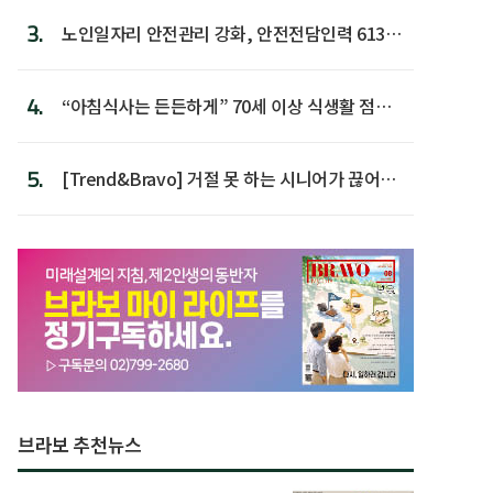
3.
노인일자리 안전관리 강화, 안전전담인력 613명
첫 배치
4.
“아침식사는 든든하게” 70세 이상 식생활 점수
가장 높아
5.
[Trend&Bravo] 거절 못 하는 시니어가 끊어야
할 행동 5
브라보 추천뉴스