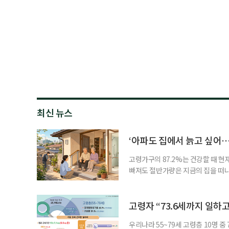
최신 뉴스
‘아파도 집에서 늙고 싶어…
고령가구의 87.2%는 건강할 때 현
빠져도 절반가량은 지금의 집을 떠나
공급에 무게가 실려 있다. 통합돌봄
지원 체계를 구축해야 한다는 제언이 
여름호에 실린 ‘통합돌봄 시행에 따른
고령자 “73.6세까지 일하고
우리나라 55~79세 고령층 10명 