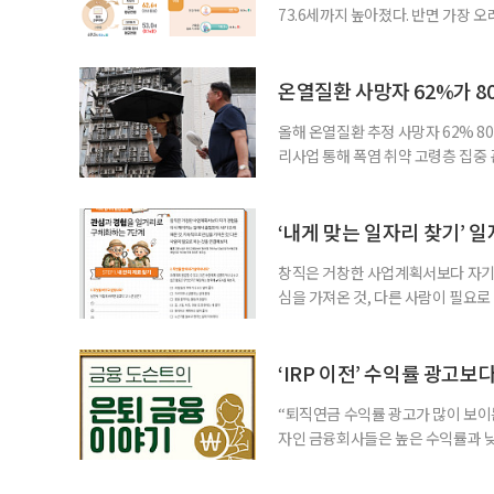
73.6세까지 높아졌다. 반면 가장 
뒤에도 상당 기간 일해야 하는 고령층
처가 5일 발표한 ‘2026년 5월 경
7000명으로, 1년 전보다 57만 명
온열질환 사망자 62%가 8
올해 온열질환 추정 사망자 62% 8
리사업 통해 폭염 취약 고령층 집중
나타났다. 이에 정부가 전국 보건소
에 따르면 5월 15일부터 이달 4일
고령층은 825명(33.8%), 80세 
‘내게 맞는 일자리 찾기’ 
창직은 거창한 사업계획서보다 자기 
심을 가져온 것, 다른 사람이 필요로
for 5060 창직사례집’을 바탕으로 ‘
싶었나요? ▷ 내가 살아오며 ‘이렇게 바
2._______________ 3._____
‘IRP 이전’ 수익률 광고보
“퇴직연금 수익률 광고가 많이 보이는
자인 금융회사들은 높은 수익률과 낮
가입자를 유치한다. 하지만 수익률이
운용하는 자금인 만큼, 광고보다 먼저