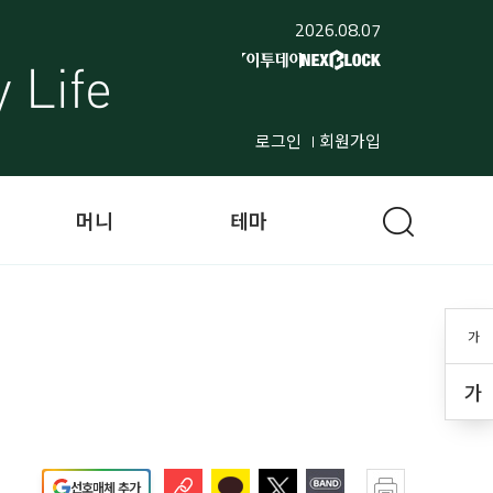
2026.08.07
로그인
회원가입
머니
테마
가
가
선호매체 추가