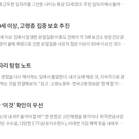
오래 근무한 일자리를 그만둔 나이는 평균 53세였다. 주된 일자리에서 물러난
의 현실이 통계로 확인됐다. 고령층 취업자 1012만 5000명 국가데이터
제활동인구조사 고령층 부가조사 결과’에 따르면 55~79세 인구는 1701만
 증가했다. 15세 이상 인구에서 차지하는 비중은
0세 이상, 고령층 집중 보호 추진
0세 이상 집에서 발생한 온열질환 비중도 전체의 약 3배 보건소 방문건강관
 관리 올해 폭염으로 인한 온열질환 사망자 절반 이상이 80세 이상인 것으로
 방문건강관리사업을 통해 80세 이상 고령자 보호를 추진한다. 6일 복지부
까지 질병관리청으로 신고된 온열질환자는 총 2441명으로 이 중 65세 이상
이상은 300명(12.3%)으로 집계됐다. 연령별 환자 수
일자리 탐험 노트
경험을 다시 해석하는 일에서 출발한다. 내가 오래 해온 것, 지속적으로 관
 하는 것을 연결해보자. *참고 : 고용노동부·한국고용정보원 ‘함께 할 미래
브라보 마이 라이프’ 재구성. STEP 1. 내 안의 재료 찾기 1. 무엇을 바꾸고
뀌면 좋겠다’고 느낀 일은? 1._______________
__________ ▷ 그중 내가 직접 해볼 만
다 ‘이것’ 확인이 우선
데 내 IRP 옮겨야 할까?” 한 번쯤은 고민해봤을 생각이다. 퇴직연금사업
은 수수료, 다양한 ETF(상장지수펀드), 비대면 가입 혜택 등을 내세우며
 높다고 해서 무조건 옮기는 것만이 정답은 아니다. 퇴직연금은 오랜 기간
 확인해야 할 사항이 있다. 수익률 광고, 먼저 기준부터 봐야 한다 금융회