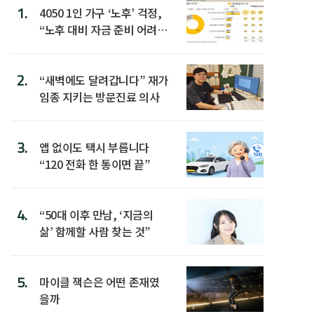
1.
4050 1인 가구 ‘노후’ 걱정,
“노후 대비 자금 준비 어려
워”
2.
“새벽에도 달려갑니다” 재가
임종 지키는 방문진료 의사
3.
앱 없이도 택시 부릅니다
“120 전화 한 통이면 끝”
4.
“50대 이후 만남, ‘지금의
삶’ 함께할 사람 찾는 것”
5.
마이클 잭슨은 어떤 존재였
을까