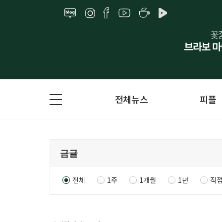
전체뉴스
피플
전체
1주
1개월
1년
직