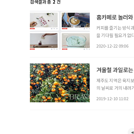
검색결과 총
2
건
홈카페로 놀러와
커피를 즐기는 방식과
을 기다릴 필요가 없다
‘홈카페’ 전성시대다. 자판기가 보급되기 전까지 커피는 주로 다방에서 마시던 음료였다. 당시
2020-12-22 09:06
다방은 지식인들과 문
겨울철 과일로는 
제주도 지역은 육지보
의 날씨로 거의 내려
도 감귤농장의 규모는 2
2019-12-10 11:02
업에서 감귤이 차지하