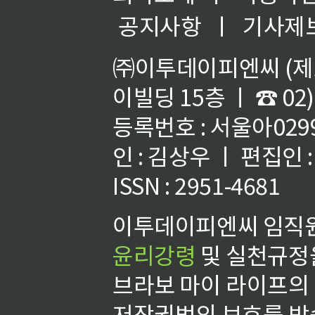
공지사항
ㅣ
기사제
㈜이투데이피엔씨 (제호
이빌딩 15층 ㅣ ☎ 02)
등록번호 : 서울아02992
인 : 김상우 ㅣ 편집인
ISSN : 2951-4681
이투데이피엔씨 임직원
윤리강령
및 실천규정을
브라보 마이 라이프의
저작권법의 보호를 받