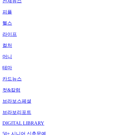
전체뉴스
피플
헬스
라이프
컬처
머니
테마
카드뉴스
컷&칼럼
브라보스페셜
브라보리포트
DIGITAL LIBRARY
50+ 시니어 신춘문예