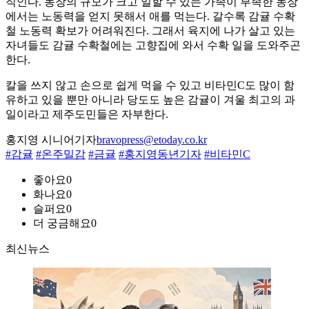
직인다. 농장의 규모가 크고 일할 수 있는 가족이 부족한 농장
에서는 노동력을 얻지 못해서 애를 먹는다. 갈수록 감귤 수확
철 노동력 확보가 어려워진다. 그래서 육지에 나가 살고 있는
자녀들도 감귤 수확철에는 고향집에 와서 수확 일을 도와주곤
한다.
칼을 쓰지 않고 손으로 쉽게 먹을 수 있고 비타민C도 많이 함
유하고 있을 뿐만 아니라 당도도 높은 감귤이 겨울 최고의 과
일이라고 제주도민들은 자부한다.
홍지영 시니어기자
bravopress@etoday.co.kr
#감귤
#온주밀감
#금귤
#홍지영동년기자
#비타민C
좋아요
0
화나요
0
슬퍼요
0
더 궁금해요
0
최신뉴스