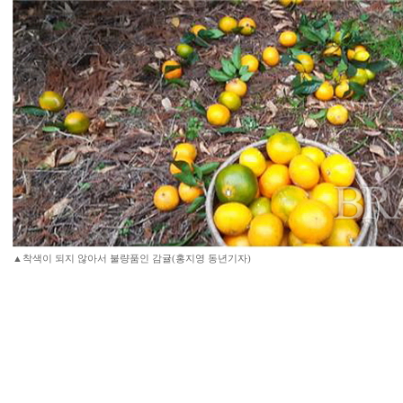
▲착색이 되지 않아서 불량품인 감귤(홍지영 동년기자)