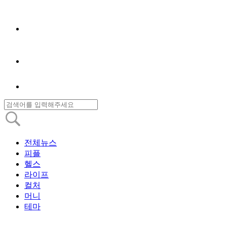
전체뉴스
피플
헬스
라이프
컬처
머니
테마