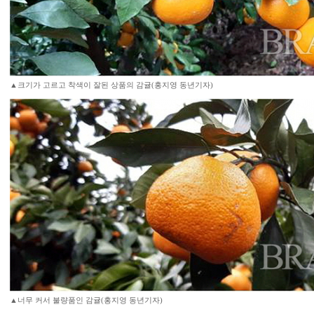
▲크기가 고르고 착색이 잘된 상품의 감귤(홍지영 동년기자)
▲너무 커서 불량품인 감귤(홍지영 동년기자)