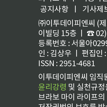
공지사항
ㅣ
기사제
㈜이투데이피엔씨 (제호
이빌딩 15층 ㅣ ☎ 02)
등록번호 : 서울아02992
인 : 김상우 ㅣ 편집인
ISSN : 2951-4681
이투데이피엔씨 임직원
윤리강령
및 실천규정을
브라보 마이 라이프의
저작권법의 보호를 받