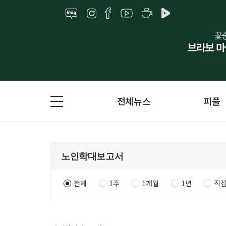
전체뉴스
피플
전체
1주
1개월
1년
직