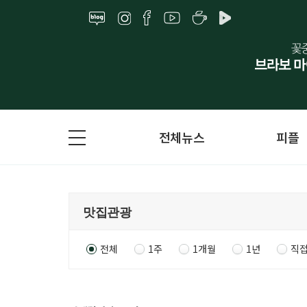
전체뉴스
피플
전체
1주
1개월
1년
직