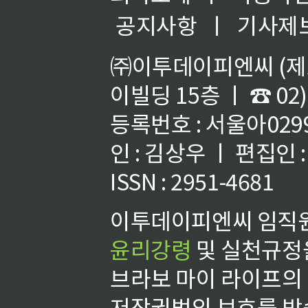
공지사항
ㅣ
기사제
㈜이투데이피엔씨 (제호
이빌딩 15층 ㅣ ☎ 02)
등록번호 : 서울아02992
인 : 김상우 ㅣ 편집인
ISSN : 2951-4681
이투데이피엔씨 임직원
윤리강령
및 실천규정을
브라보 마이 라이프의
저작권법의 보호를 받