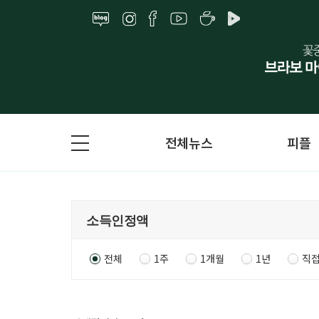
전체뉴스
피플
전체
1주
1개월
1년
직