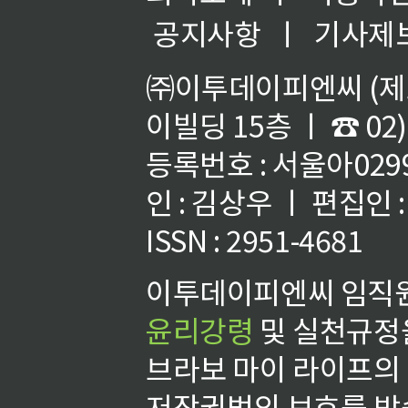
공지사항
ㅣ
기사제
㈜이투데이피엔씨 (제호
이빌딩 15층 ㅣ ☎ 02)
등록번호 : 서울아02992
인 : 김상우 ㅣ 편집인
ISSN : 2951-4681
이투데이피엔씨 임직원
윤리강령
및 실천규정을
브라보 마이 라이프의
저작권법의 보호를 받