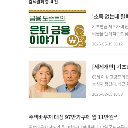
검색결과 총
4
건
'소득 없는데 탈락
기초연금 제도가 바뀐
비율을 단계적으로 낮
15%, 2030년에는 10%까지 낮아질 전
2026-03-19 08:12
있지만, 정작 은퇴자
[세제개편] 기초
65세 이상 고령층의
능성이 생겼다. 최근
적이 잇따르면서, 정부가 제
2025-08-05 10:53
르면, 국민연금연구원
주택바우처 대상 97만가구에 월 11만원씩
주택바우처 제도가 올 10월부터 확대된다. 12일 국토교통부는 주거급여법 시행령과 시행규칙 제정안을 통해 오는 10월부터 전면