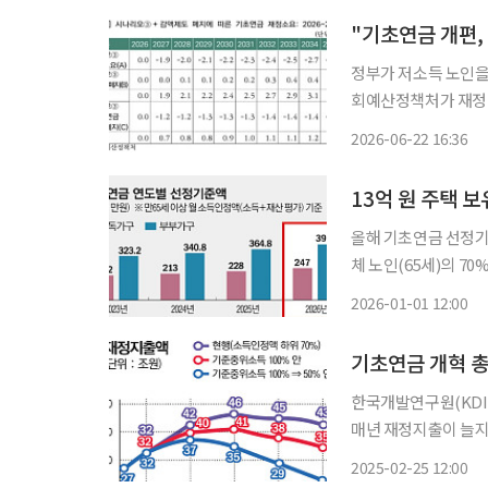
"기초연금 개편,
정부가 저소득 노인을
회예산정책처가 재정 
대는 향후 10년간 수
2026-06-22 16:36
13억 원 주택 보
올해 기초연금 선정기
체 노인(65세)의 7
억 원 상당의 자가를
2026-01-01 12:00
게 된다. 보건
기초연금 개혁 총
한국개발연구원(KDI
매년 재정지출이 늘지
어서다. KDI는 25일 발간한 KDI FOCUS 139호 ‘기초연금 선전방식 개편 방향(김도헌·이승
2025-02-25 12:00