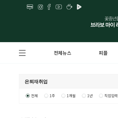
전체뉴스
피플
전체
1주
1개월
1년
직접입력