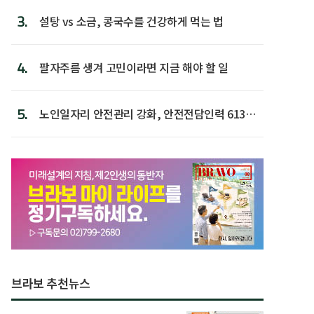
3.
설탕 vs 소금, 콩국수를 건강하게 먹는 법
4.
팔자주름 생겨 고민이라면 지금 해야 할 일
5.
노인일자리 안전관리 강화, 안전전담인력 613명
첫 배치
브라보 추천뉴스