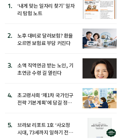
1.
‘내게 맞는 일자리 찾기’ 일자
리 탐험 노트
2.
노후 대비로 달러보험? 환율
오르면 보험료 부담 커진다
3.
소액 직역연금 받는 노인, 기
초연금 수령 길 열린다
4.
초고령사회 ‘제1차 국가인구
전략 기본계획’에 담길 정책
은
5.
브라보 리포트 1호 ‘사오정
시대, 73세까지 일하기 전략’