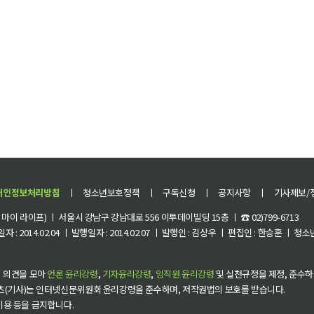
개인정보처리방침
ㅣ
청소년보호정책
ㅣ
구독신청
ㅣ
공지사항
ㅣ
기사제보/
이 라이프) ㅣ 서울시 강남구 강남대로 556 이투데이빌딩 15층 ㅣ ☎ 02)799-6713
 : 2014.02.04 ㅣ 발행일자 : 2014.02.07 ㅣ 발행인 : 김상우 ㅣ 편집인 : 한승훈 ㅣ
 의견을 모아
언론 윤리강령
,
기자윤리강령
,
임직원 윤리강령
및 실천규정을 제정, 준수하
츠(기사)는 인터넷신문위원회 윤리강령을 준수하며, 저작권법의 보호를 받습니다.
 이용 등을 금지합니다.