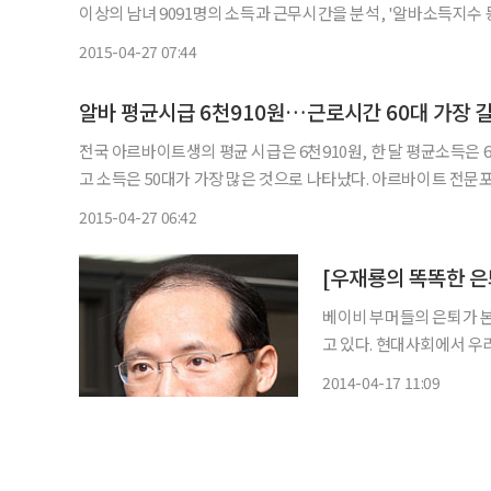
이상의 남녀 9091명의 소득과 근무시간을 분석, '알바소득지수 동향'을 27일 발표했다. 이에 따
보다 높은 6910원으로, 지난해 같은 기간의 평균 시급 6208원에서
2015-04-27 07:44
알바 평균시급 6천910원…근로시간 60대 가장 
전국 아르바이트생의 평균 시급은 6천910원, 한 달 평균소득은 68만2천99원으로 조사됐다
고 소득은 50대가 가장 많은 것으로 나타났다. 아르바이트 전문포털 알바천국은 1∼3월 아르바이트 소득이 있는 15세 이상의 남녀
9천91명의 소득과 근무시간을 분석, '알바소득지수 동향'을 27
2015-04-27 06:42
[우재룡의 똑똑한 은
베이비 부머들의 은퇴가 본
고 있다. 현대사회에서 우리에게 일이란 단순하게 소득이 생기는 원천으로만 보기 어렵다. 일
을 매개로 많은 사람과 만
2014-04-17 11:09
면 기분 좋은 일을 경험하