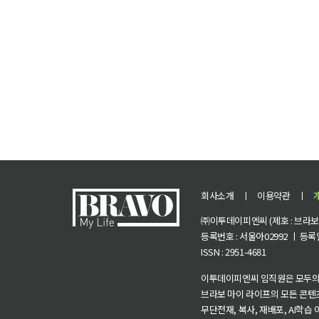
회사소개
ㅣ
이용약관
ㅣ
㈜이투데이피엔씨 (제호 : 브라보 마
등록번호 : 서울아02992 ㅣ 등록일자
ISSN : 2951-4681
이투데이피엔씨 임직원은 모두의
브라보 마이 라이프의 모든 콘텐
무단전재, 복사, 재배포, AI학습