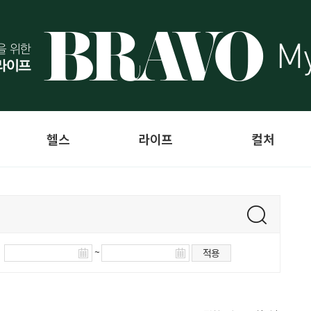
헬스
라이프
컬처
~
적용