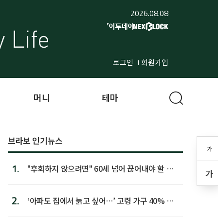
2026.08.08
로그인
회원가입
머니
테마
브라보 인기뉴스
가
1.
"후회하지 않으려면" 60세 넘어 끊어내야 할 사
가
람 1위
2.
‘아파도 집에서 늙고 싶어…’ 고령 가구 40% 노
후 주택이라 어...