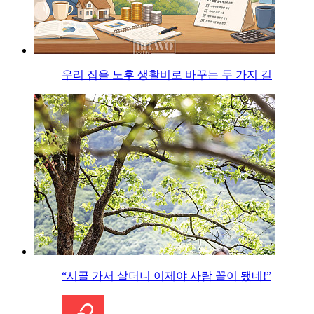
우리 집을 노후 생활비로 바꾸는 두 가지 길
“시골 가서 살더니 이제야 사람 꼴이 됐네!”