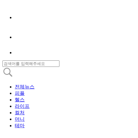
전체뉴스
피플
헬스
라이프
컬처
머니
테마