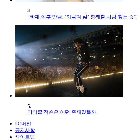
4.
“50대 이후 만남, ‘지금의 삶’ 함께할 사람 찾는 것”
5.
마이클 잭슨은 어떤 존재였을까
PC버전
공지사항
사이트맵