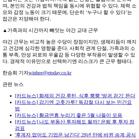
며, 본인의 건강과 법적 책임을 동시에 위협할 수 있다. 체력 소
모와 감정 노동이 크기 때문에, 단순히 ‘누구나 할 수 있다’는
접근은 지양해야 한다.
▲가족과의 시간까지 빼앗는 야간 교대 근무
야간 근무는 비교적 높은 수당이 장점이지만, 생체리듬이 깨지
고 건강에 심각한 영향을 준다. 사회적 관계 단절, 가족과의 소
통 부족, 만성 피로와 우울감 등 다양한 부작용이 발생할 수 있
다. 경제적 이유만으로 선택하기엔 리스크가 큰 근무 형태다.
한승희 기자
winhee@etoday.co.kr
관련 뉴스
[카드뉴스] 화제의 건강 루틴, 식후 뿡뿡 '방귀 걷기' 뜬다
[카드뉴스] 감기엔 고춧가루? 독감철 다시 보는 민간요
법
[카드뉴스] 황금연휴 누리기 좋은 5월 나들이 모음
[카드뉴스] 나도 부동산 투자해도 될까? 은퇴 후 투자 점
검표
'후계자 없어도 기업은 남긴다' 29년 만에 바뀐 승계 공식