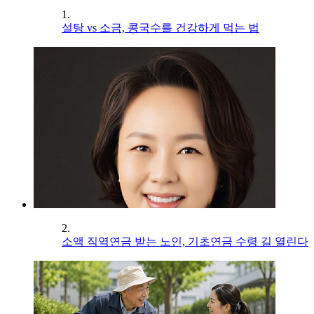
1.
설탕 vs 소금, 콩국수를 건강하게 먹는 법
2.
소액 직역연금 받는 노인, 기초연금 수령 길 열린다