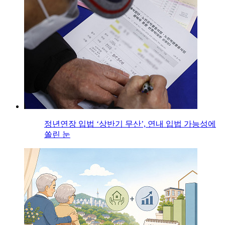
정년연장 입법 ‘상반기 무산’, 연내 입법 가능성에
쏠린 눈