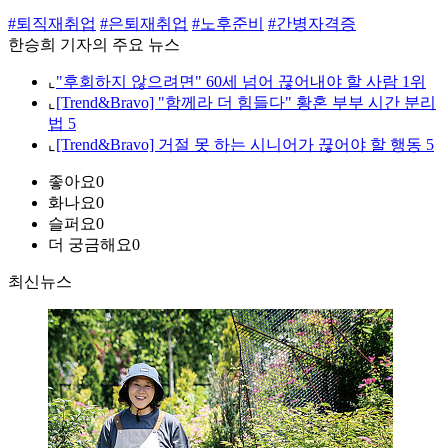
#퇴직재취업
#은퇴재취업
#노후준비
#간병자격증
한승희 기자의 주요 뉴스
⌞
"후회하지 않으려면" 60세 넘어 끊어내야 할 사람 1위
⌞
[Trend&Bravo] "함께라 더 힘들다" 황혼 부부 시간 분리
법 5
⌞
[Trend&Bravo] 거절 못 하는 시니어가 끊어야 할 행동 5
좋아요
0
화나요
0
슬퍼요
0
더 궁금해요
0
최신뉴스