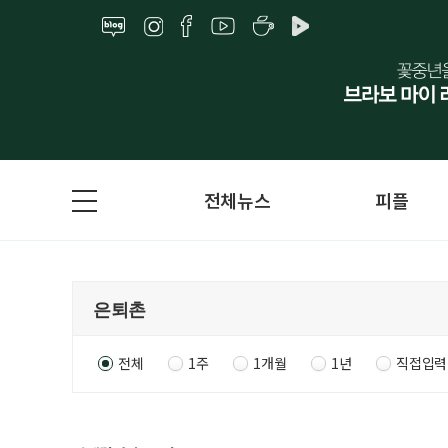
전체뉴스
피플
전체
1주
1개월
1년
직접입력