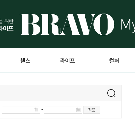
헬스
라이프
컬처
~
적용