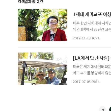
검색결과 총
2
건
1세대 재미교포 여
미주 한인 사회에서 지식인
의과대학에서 35년간 교수
사로 일했던 그레이스 김(한국명 전경자·86)씨
2017-11-13 16:21
변하는 데 힘썼고 그들의 
[LA에서 만난 사람
미국은 세계에서 실버타운이
라도 부모를 봉양하지 않는
다는 내 스스로 삶의 질을
2017-07-05 09:14
에 이미 실버타운이 건설되