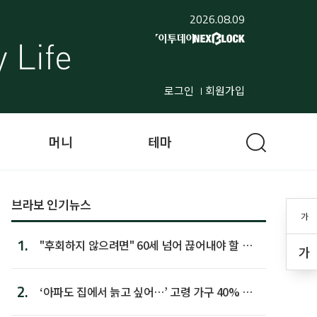
2026.08.09
로그인
회원가입
머니
테마
브라보 인기뉴스
가
1.
"후회하지 않으려면" 60세 넘어 끊어내야 할 사
가
람 1위
2.
‘아파도 집에서 늙고 싶어…’ 고령 가구 40% 노
후 주택이라 어...