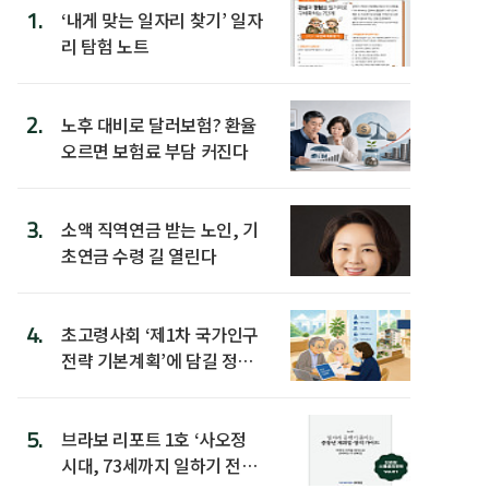
1.
‘내게 맞는 일자리 찾기’ 일자
리 탐험 노트
2.
노후 대비로 달러보험? 환율
오르면 보험료 부담 커진다
3.
소액 직역연금 받는 노인, 기
초연금 수령 길 열린다
4.
초고령사회 ‘제1차 국가인구
전략 기본계획’에 담길 정책
은
5.
브라보 리포트 1호 ‘사오정
시대, 73세까지 일하기 전략’