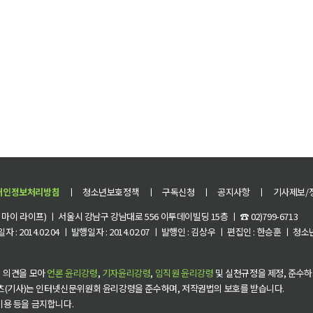
개인정보처리방침
ㅣ
청소년보호정책
ㅣ
구독신청
ㅣ
공지사항
ㅣ
기사제보/
이 라이프) ㅣ 서울시 강남구 강남대로 556 이투데이빌딩 15층 ㅣ ☎ 02)799-6713
 : 2014.02.04 ㅣ 발행일자 : 2014.02.07 ㅣ 발행인 : 김상우 ㅣ 편집인 : 한승훈 ㅣ
 의견을 모아
언론 윤리강령
,
기자윤리강령
,
임직원 윤리강령
및 실천규정을 제정, 준수하
츠(기사)는 인터넷신문위원회 윤리강령을 준수하며, 저작권법의 보호를 받습니다.
 이용 등을 금지합니다.