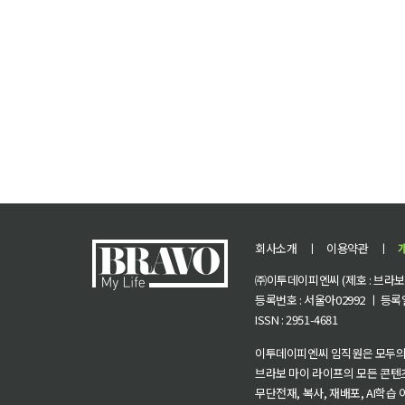
회사소개
ㅣ
이용약관
ㅣ
㈜이투데이피엔씨 (제호 : 브라보 마
등록번호 : 서울아02992 ㅣ 등록일자
ISSN : 2951-4681
이투데이피엔씨 임직원은 모두의
브라보 마이 라이프의 모든 콘텐
무단전재, 복사, 재배포, AI학습