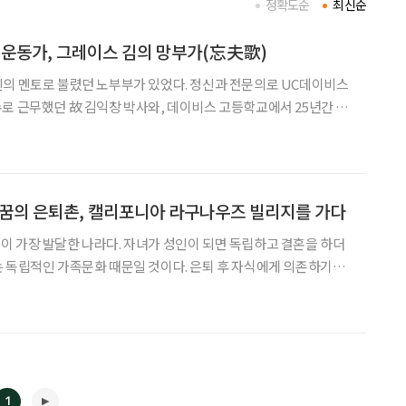
정확도순
최신순
성운동가, 그레이스 김의 망부가(忘夫歌)
의 멘토로 불렸던 노부부가 있었다. 정신과 전문의로 UC데이비스
로 근무했던 故 김익창 박사와, 데이비스 고등학교에서 25년간 교
다. 부부는 평생 소외받는 자들의 목소리를 대
권익을 위해 싸웠다. 53년을 함께하는 동안 그들은 최고의
] 꿈의 은퇴촌, 캘리포니아 라구나우즈 빌리지를 가다
 가장 발달한 나라다. 자녀가 성인이 되면 독립하고 결혼을 하더
 독립적인 가족문화 때문일 것이다. 은퇴 후 자식에게 의존하기보
 높여야 한다는 시니어들의 의식도 한몫했다. 미국에서는 1960년대
기 시작했다. 현재 전국적으로 이름난 대규모 은퇴 단지만 3000여
1