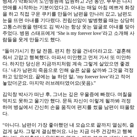
병세가 악화되어 노인병원에 입원하고 2년 동안, 부부는 다시
연애를 시작하는 기분이었다고. 아내는 매일 아침 예쁘게 화장
을 하고 직접 구운 쿠키를 만들어 남편을 만나러 갔고, 남편도
눈을 뜨면 아내를 기다렸다. 전립선암이 발병했을 때는 상당히
고통스러웠을 텐데도 김 박사는 항상 웃는 얼굴로 아내를 맞아
주었다. 병원 스태프에게 ‘She is my forever love’라고 소개해 사
람들을 웃게 만들기도 했다.
“돌아가시기 한 달 전쯤, 편지 한 장을 건네더라고요. ‘결혼해
줘서 고맙고 행복했다. 아파서 미안했고 먼저 가서 또 미안하
다. 하지만 당신은 지금까지처럼 계속 그렇게 살았으면 좋겠
다.’ 내가 남편의 죽음으로 인해 슬픈 삶을 살까봐 그것을 걱정
하고 있었어요. 끝에는 늘 하던 말, ‘my forever love’라고 적어
놓았더군요. 마지막 러브레터였어요(웃음).”
김익창 박사가 떠난 후, 그녀는 깊은 우울증에 빠졌다. 며칠을
먹지도 못하고 울기만 했다. 문득 자신이 이렇게 될까봐 걱정
하며 병실에서 간신히 손을 움직여 편지를 썼을 남편이 떠올랐
다.
“아니다. 남편이 가장 좋아했던 내 모습으로 끝까지 열심히, 즐
겁게 살자. 그렇게 결심했어요. 나는 지금 아주 건강하고 행복