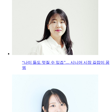
“나이 듦도 멋질 수 있죠”… 시니어 시장 길잡이 꿈
꿔