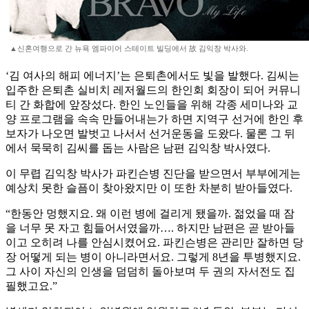
▲신혼여행으로 간 뉴욕 엠파이어 스테이트 빌딩에서 故 김익창 박사와.
‘김 여사의 해피 에너지’는 은퇴촌에서도 빛을 발했다. 김씨는
입주한 은퇴촌 실비치 레저월드의 한인회 회장이 되어 커뮤니
티 간 화합에 앞장섰다. 한인 노인들을 위해 각종 세미나와 교
양 프로그램을 속속 만들어내는가 하면 지역구 선거에 한인 후
보자가 나오면 발벗고 나서서 선거운동을 도왔다. 물론 그 뒤
에서 묵묵히 김씨를 돕는 사람은 남편 김익창 박사였다.
이 무렵 김익창 박사가 파킨슨병 진단을 받으면서 부부에게는
예상치 못한 슬픔이 찾아왔지만 이 또한 차분히 받아들였다.
“한동안 멍했지요. 왜 이런 병에 걸리게 됐을까. 젊었을 때 잠
을 너무 못 자고 힘들어서였을까…. 하지만 남편은 곧 받아들
이고 오히려 나를 안심시켰어요. 파킨슨병은 관리만 잘하면 당
장 어떻게 되는 병이 아니라면서요. 그렇게 8년을 투병했지요.
그 사이 자신의 인생을 덤덤히 돌아보며 두 권의 자서전도 집
필했고요.”