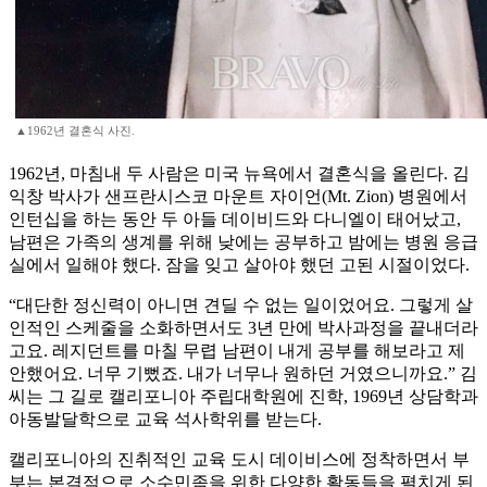
▲1962년 결혼식 사진.
1962년, 마침내 두 사람은 미국 뉴욕에서 결혼식을 올린다. 김
익창 박사가 샌프란시스코 마운트 자이언(Mt. Zion) 병원에서
인턴십을 하는 동안 두 아들 데이비드와 다니엘이 태어났고,
남편은 가족의 생계를 위해 낮에는 공부하고 밤에는 병원 응급
실에서 일해야 했다. 잠을 잊고 살아야 했던 고된 시절이었다.
“대단한 정신력이 아니면 견딜 수 없는 일이었어요. 그렇게 살
인적인 스케줄을 소화하면서도 3년 만에 박사과정을 끝내더라
고요. 레지던트를 마칠 무렵 남편이 내게 공부를 해보라고 제
안했어요. 너무 기뻤죠. 내가 너무나 원하던 거였으니까요.” 김
씨는 그 길로 캘리포니아 주립대학원에 진학, 1969년 상담학과
아동발달학으로 교육 석사학위를 받는다.
캘리포니아의 진취적인 교육 도시 데이비스에 정착하면서 부
부는 본격적으로 소수민족을 위한 다양한 활동들을 펼치게 된