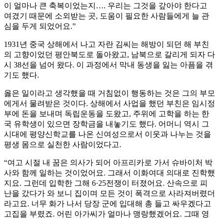
이 얼마나 큰 축복이었는지…. 우리는 그것을 갚아야 한다고
여겼기 때문에 소외받는 곳, 도움이 필요한 사람들에게 늘 관
심을 두게 되었어요.”
1931년 중국 상해에서 나고 자란 김씨는 해방이 되던 해 부친
의 고향이었던 평안북도로 돌아왔고, 남북으로 갈리게 되자 다
시 38선을 넘어 왔다. 이 과정에서 막내 동생을 잃는 아픔을 겪
기도 했다.
옳은 일이라고 생각했을 때 거침없이 행동하는 것은 그의 부모
에게서 물려받은 것이다. 상해에서 사업을 했던 부친은 임시정
부에 돈을 보내며 독립운동을 도왔고, 주위에 고학을 하는 한
국 유학생이 있으면 장학금을 내놓기도 했다. 어머니 역시 그
시대에 평양신학교를 나온 신여성으로서 이웃과 나누는 것을
평생 몸으로 실천한 사람이었다고.
“여고 시절 내 꿈은 의사가 되어 아프리카로 가서 슈바이처 박
사와 함께 일하는 것이었어요. 그래서 이화여대 의대로 진학했
지요. 그런데 입학한 그해 6·25전쟁이 터졌어요. 산속으로 피
난을 갔다가 와 보니 집이며 모든 것이 폭격으로 사라져버렸더
라고요. 너무 화가 나서 당장 군에 입대해 총 들고 싸우겠다고
고집을 부렸죠. 어린 아가씨가 얼마나 맹랑했겠어요. 그때 영