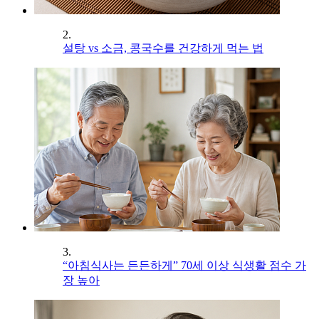
2.
설탕 vs 소금, 콩국수를 건강하게 먹는 법
3.
“아침식사는 든든하게” 70세 이상 식생활 점수 가
장 높아