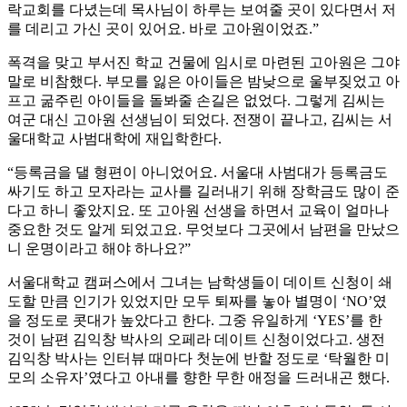
락교회를 다녔는데 목사님이 하루는 보여줄 곳이 있다면서 저
를 데리고 가신 곳이 있어요. 바로 고아원이었죠.”
폭격을 맞고 부서진 학교 건물에 임시로 마련된 고아원은 그야
말로 비참했다. 부모를 잃은 아이들은 밤낮으로 울부짖었고 아
프고 굶주린 아이들을 돌봐줄 손길은 없었다. 그렇게 김씨는
여군 대신 고아원 선생님이 되었다. 전쟁이 끝나고, 김씨는 서
울대학교 사범대학에 재입학한다.
“등록금을 댈 형편이 아니었어요. 서울대 사범대가 등록금도
싸기도 하고 모자라는 교사를 길러내기 위해 장학금도 많이 준
다고 하니 좋았지요. 또 고아원 선생을 하면서 교육이 얼마나
중요한 것도 알게 되었고요. 무엇보다 그곳에서 남편을 만났으
니 운명이라고 해야 하나요?”
서울대학교 캠퍼스에서 그녀는 남학생들이 데이트 신청이 쇄
도할 만큼 인기가 있었지만 모두 퇴짜를 놓아 별명이 ‘NO’였
을 정도로 콧대가 높았다고 한다. 그중 유일하게 ‘YES’를 한
것이 남편 김익창 박사의 오페라 데이트 신청이었다고. 생전
김익창 박사는 인터뷰 때마다 첫눈에 반할 정도로 ‘탁월한 미
모의 소유자’였다고 아내를 향한 무한 애정을 드러내곤 했다.