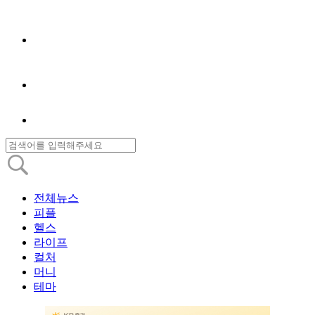
전체뉴스
피플
헬스
라이프
컬처
머니
테마