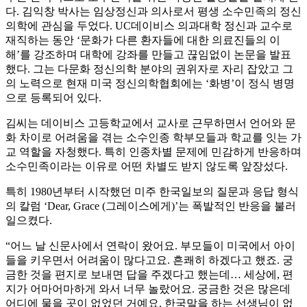
다. 김익창 박사는 임상정신과 의사로서 평생 소수민족의 정신
의학에 관심을 두었다. UC데이비스 의과대학 정신과 교수로
재직하는 동안 ‘문화가 다른 환자들에 대한 의료진들의 이
해’를 강조하며 대학에 강좌를 만들고 끊임없이 논문을 발표
했다. 그는 다문화 정신의학 분야의 권위자로 자리 잡았고 그
의 노력으로 현재 미국 정신의학협회에는 ‘화병’이 정식 병명
으로 등록되어 있다.
김씨는 데이비스 고등학교에서 교사로 근무하면서 언어와 문
화 차이로 어려움을 겪는 소수인종 학부모들과 학교를 잇는 가
교 역할을 자청했다. 특히 인종차별 문제에 민감하게 반응하며
소수민족이라는 이유로 어떤 차별도 받지 않도록 앞장섰다.
특히 1980년부터 시작했던 미주 한국일보의 질문과 응답 형식
의 칼럼 ‘Dear, Grace (그레이스에게)’는 폭발적인 반응을 불러
일으켰다.
“어느 날 신문사에서 연락이 왔어요. 부모들이 미국에서 아이
들을 키우면서 어려움이 많다고요. 흔쾌히 하겠다고 했죠. 궁
금한 것을 편지로 보내면 답을 주겠다고 했는데… 세상에, 편
지가 어마어마하게 와서 너무 놀랐어요. 궁금한 것은 많은데
어디에 물을 곳이 없었던 거예요. 한국말을 하는 선생님이 없