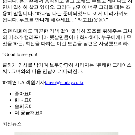
합니다. 은퇴촌에서 음악회도 열고 노래도 부르고 세미나도 하
면서 열심히 살고 있어요. 그러다 남편이 너무 그리울 때는 조
용히 말합니다. ‘하나님 나는 준비되었으니 이제 데려가셔도
됩니다. 루크를 만나게 해주세요…’ 라고요(웃음).”
오랜 대화에도 피곤한 기색 없이 열심히 포즈를 취해주는 그녀
의 미소가 캘리포니아 햇살만큼이나 화사하다. 누구에게나 무
엇을 하든, 최선을 다하는 이런 모습을 남편은 사랑했으리라.
“Good to see you!”
쿨하게 인사를 남기며 보무당당히 사라지는 ‘유쾌한 그레이스
씨’. 그녀와의 다음 만남이 기다려진다.
하혜연 LA 객원기자
bravo@etoday.co.kr
좋아요
0
화나요
0
슬퍼요
0
더 궁금해요
0
최신뉴스