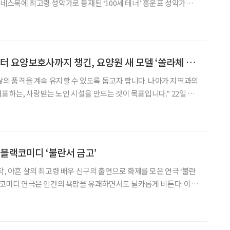
지난 27일 그를 중심으로 열린 ‘제1회 할류 시니어 성악 콘서트’는
시대를 살아낸 목소리의 힘을
[현장에서] 입주자부터 요양보호사까지 챙긴, 요양원 새 모델 ‘쏠라체 홈 미사’
 삶의 품격을 계속 유지할 수 있도록 돕고자 합니다. 나아가 지역과의
는, 사랑받는 노인 시설을 만드는 것이 목표입니다.” 22일 경
 ‘쏠라체 홈 미사’에서 만난 정한나 신한라이프케어 운영전략본부
영 철학을 이렇게 설명했다. 요양원에 대한 부정적
 블랙코미디 ‘불란서 금고’
작, 아흔 살의 최고령 배우 신구의 출연으로 화제를 모은 연극 ‘불란
블랙코미디 연극은 인간의 욕망을 유쾌하면서도 날카롭게 비튼다. 이
돌아보는 시간을 갖게 하는 작품이다. ◇공연 소개 일정 5월
31일까지 장소 NOL 서경스퀘어 연출 장진 출연 •