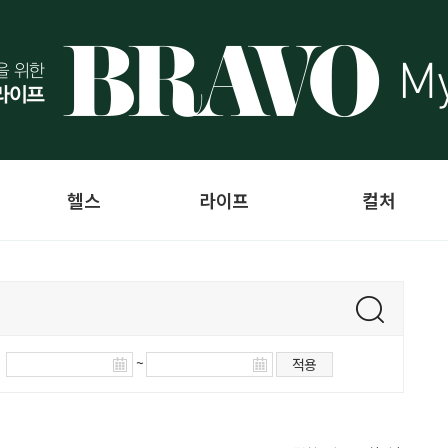
헬스
라이프
컬처
~
적용