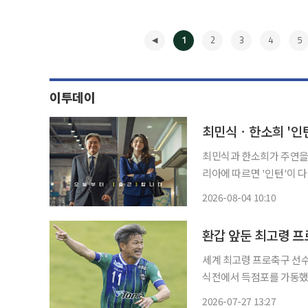
1
2
3
4
5
이투데이
최민식ㆍ한소희 '인턴
최민식과 한소희가 주연을 맡은 영화
리아에 따르면 '인턴'이 다
자(CEO) 선우와 경력 3
2026-08-04 10:10
◀
환갑 앞둔 최고령 프
세계 최고령 프로축구 선수
식전에서 득점포를 가동했다. 미우라는 25일 열린 이와키 후루카와와의 일왕배 
해 후쿠시마의 다섯 번째 골을 터뜨렸다. 후쿠시마가 4-0으로
2026-07-27 13:27