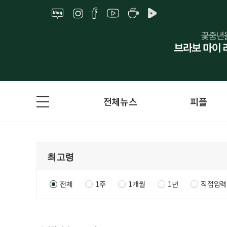
전체뉴스
피플
전체
1주
1개월
1년
직접입력