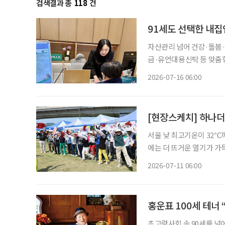
검색결과 총
118
건
91세도 선택한 내집
자산관리 넘어 건강·돌봄
금·유언대용신탁 등 맞춤
한 서비스 제공 금융권에서 시니어의 니즈는 갈수록 다양해지고 있다. 지금 무엇이 필요한지
2026-07-16 06:00
정확히 파악하는 시니어가
[현장스케치] 하나
서울 낮 최고기온이 32℃
에는 더 뜨거운 열기가 가
명)이 한자리에 모여 실력을 겨루며 초
2026-07-11 06:00
배 강남3구 파크골프대회’
홍운표 100세 테너
초고령사회 속 90세를 넘