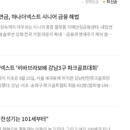
정확도순
최신순
연금, 하나더넥스트 시니어 금융 해법
·상속까지 아우르는 시니어 종합 플랫폼 치매안심금융센터·내집연
형 솔루션 강화 전국 거점 라운지 확대…금융과 생애주기 케어 결합
 늘어나면서 금융권에 요구하는 서비스도 한층 세분화됐다. 자산관
더넥스트 ‘비바브라보배 강남3구 파크골프대회’
까지 치솟은 6월 15일, 서울 세곡동에 위치한 강남탄천파크골프장
득했다. 강남·서초·송파구 파크골프협회 회원 432명(협회별 144
여름의 하루를 함께했다. 이날 열린 ‘제1회 비바브라보
는 스포츠 대회를 넘어 시니어들의 축제의 장이었다.
 “전성기는 101세부터”
어 현역으로 활동하는 이들이 늘고 있다. 그리고 여기 100세가 지나