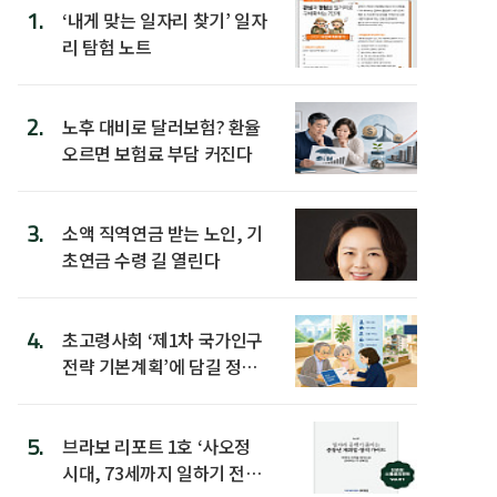
1.
‘내게 맞는 일자리 찾기’ 일자
리 탐험 노트
2.
노후 대비로 달러보험? 환율
오르면 보험료 부담 커진다
3.
소액 직역연금 받는 노인, 기
초연금 수령 길 열린다
4.
초고령사회 ‘제1차 국가인구
전략 기본계획’에 담길 정책
은
5.
브라보 리포트 1호 ‘사오정
시대, 73세까지 일하기 전략’