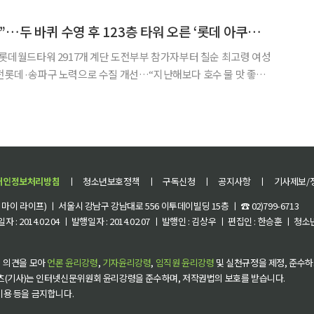
 처음으로 공식전 득점을 기록했다. 후쿠시마는 이후
“석촌호수 물맛 좋네”…두 바퀴 수영 후 123층 타워 오른 ‘롯데 아쿠아슬론’ 철인들[가보니]
뒤 롯데월드타워 2917개 계단 도전부부 참가자부터 칠순 최고령 여성
출전롯데·송파구 노력으로 수질 개선…“지난해보다 호수 물 맛 좋아”
한여름 태양이 고개를 내밀기 시작한 새벽부터 서울 송파구 롯데월드타
 붐볐다. 주말이면 러닝과 산책을 즐기는 이들로 북적
개인정보처리방침
ㅣ
청소년보호정책
ㅣ
구독신청
ㅣ
공지사항
ㅣ
기사제보/
이 라이프) ㅣ 서울시 강남구 강남대로 556 이투데이빌딩 15층 ㅣ ☎ 02)799-6713
 : 2014.02.04 ㅣ 발행일자 : 2014.02.07 ㅣ 발행인 : 김상우 ㅣ 편집인 : 한승훈 ㅣ
 의견을 모아
언론 윤리강령
,
기자윤리강령
,
임직원 윤리강령
및 실천규정을 제정, 준수하
츠(기사)는 인터넷신문위원회 윤리강령을 준수하며, 저작권법의 보호를 받습니다.
 이용 등을 금지합니다.