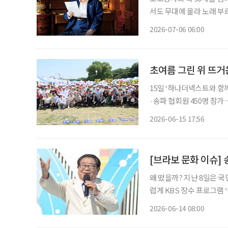
서도 무대에 올라 노래 부
최고령 테너’로 이름을 올렸다. 생일이 지나 지금은 정확히 101세인 그. 한 
2026-07-06 06:00
초여름 그린 위 뜨
15일 ‘하나더넥스트와 함
·송파 협회원 450명 참가
조·신순자·김점숙 조 부문별 정상 초여름 햇살이 내리쬔 그린 위에서 
2026-06-15 17:56
인들의 열정이 펼쳐졌다. 
[브라보 문화 이슈] 
왜 떴을까? 지난 8일은 국
럽게 KBS 장수 프로그램
해의 별세 이후 김신영, 남
2026-06-14 08:00