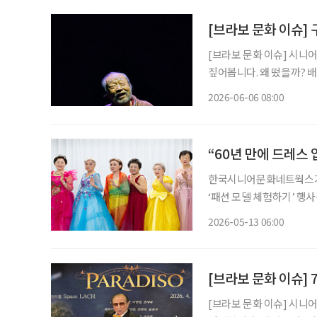
[브라보 문화 이슈]
[브라보 문화 이슈] 시니
짚어봅니다. 왜 떴을까? 배우 신구는 1936년생으로 올해 89세다. 그는 ‘현역 최고령 배우’라
는 타이틀을 갖고 있다. 구
2026-06-06 08:00
친 뒤, 오는 7월부터는 연
“60년 만에 드레스 
한국시니어문화네트웍스가 
‘패션 모델 체험하기’ 행
착용하고 메이크업을 받은 뒤 모델처럼 사진
2026-05-13 06:00
처음에는 “결혼식 때도 화
[브라보 문화 이슈] 
[브라보 문화 이슈] 시니