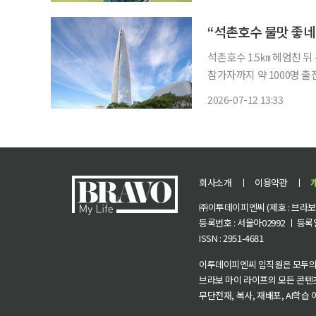
라는 2022년 11월 이후
석촌호수 1.5㎞ 헤엄친 
참가자까지 약 1000명 
12일 오전 5시30분, 
2026-07-12 13:33
워 앞 잔디광장이 사람들로
회사소개
ㅣ
이용약관
ㅣ
㈜이투데이피엔씨 (제호 : 브라보 마
등록번호 : 서울아02992 ㅣ 등록일자
ISSN : 2951-4681
이투데이피엔씨 임직원은 모두의
브라보 마이 라이프의 모든 콘텐
무단전재, 복사, 재배포, AI학습