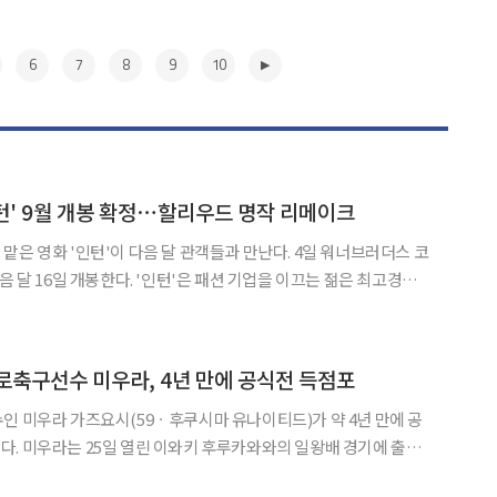
6
7
8
9
10
' 9월 개봉 확정⋯할리우드 명작 리메이크
 '인턴'이 다음 달 관객들과 만난다. 4일 워너브러더스 코
음 달 16일 개봉한다. '인턴'은 패션 기업을 이끄는 젊은 최고경영
7년을 지닌 신입 인턴 기호가 함께 일하며 세대와 직급의 벽을 넘어 서
로에게 영향을 주는 과정을 그린 작품이다. 한소희는 회사를 이끄는 C
▶
로축구선수 미우라, 4년 만에 공식전 득점포
인 미우라 가즈요시(59ㆍ후쿠시마 유나이티드)가 약 4년 만에 공
경기에 출전
 앞선 후반 7분 골망을 흔든 미우