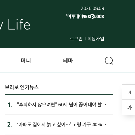
2026.08.09
로그인
회원가입
머니
테마
브라보 인기뉴스
가
1.
"후회하지 않으려면" 60세 넘어 끊어내야 할 사
가
람 1위
2.
‘아파도 집에서 늙고 싶어…’ 고령 가구 40% 노
후 주택이라 어...