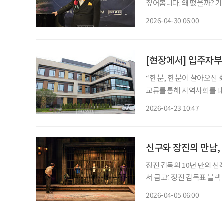
짚어봅니다. 왜 떴을까? 기네스북에 최고령 성악가로 등재된 ‘100세 테너’ 홍운표 성악가가
여전히 무대에 서고 있다. 
2026-04-30 06:00
단순한 공연을 넘어, 한 
“한 분, 한 분이 살아오신
교류를 통해 지역사회를 대표하
기 하남시 덕풍동에 위치한
2026-04-23 10:47
장은 쏠라체 홈 미사의 운
신구와 장진의 만남,
장진 감독의 10년 만의 신
서 금고’. 장진 감독표 
봄, 실컷 웃으며 그 속에서 나를 
2026-04-05 06:00