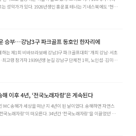
르는 성악가가 있다. 1926년생인 홍운표 테너는 기네스북에도 ‘현존
세기를 살아왔지
만, 음악을 향한 열정만은 청춘 그대로다. 무대 위에서
거운 승부…강남3구 파크골프 동호인 한자리에
께하는 제1회 비바브라보배 강남3구 파크골프대회’ 개최 강남·서초
…최고령 참가자 1939년생 눈길 강남구 단체전 1위, 노인섭·김미선
강남3구 파크골프 동호
승부를 향한 집중력과 함께 지역 간 화합과 우정
송해 이후 4년, ‘전국노래자랑’은 계속된다
민 MC 송해가 세상을 떠난 지 4년이 된 날이었다. 송해하면 자연스
 ‘전국노래자랑’이 떠오른다. 34년간 ‘전국노래자랑’을 이끌었던 송
희석이 차례로 MC를 맡으며 프로그램의 명맥을 이어왔다. 송해와
‘전국노래자랑’ “전국~ 노래자랑!” 일요일 정오를 알