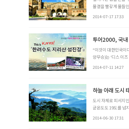
물결을 빨갛게 물들인
은 그 순간을 간직하기
2014-07-17 17:33
투어2000, 국내 
“이것이 대한민국이다. 디스 이즈 코리
양무승)는 ‘디스 이즈 코리아’
알찬 국내 여행을 원하
2014-07-11 14:27
품은 1박 2일 코스로
하늘 아래 도시 
도시 자체로 피서지인 동네
균온도도 19도를 넘
이제 태백으로의 여름 여행은 한
2014-06-30 17:31
마지막 청정지대. 올 