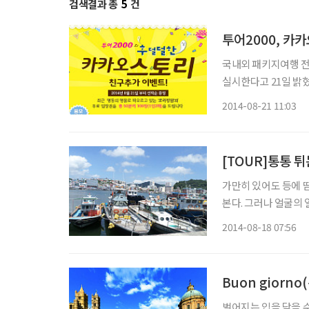
검색결과 총
5
건
투어2000, 카
국내외 패키지여행 전
실시한다고 21일 밝혔다. 이벤트에 응모한 고객 50명을 추첨해 명동의 이색 
덤’의 무료 입장권을 증정(1인 2매)하는
2014-08-21 11:03
이디를 추가한 후, 
[TOUR]통통 튀
가만히 있어도 등에 
본다. 그러나 얼굴의 
무더위를 푸른 바다가
2014-08-18 07:56
Buon giorn
벌어지는 입을 닫을 수