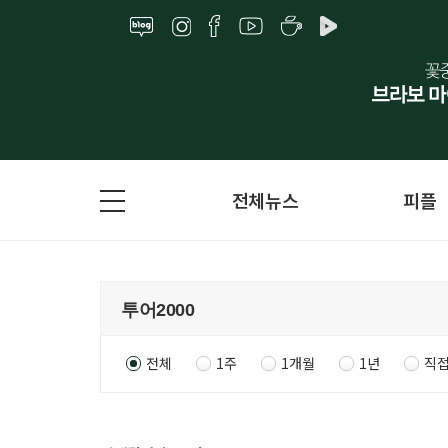
전체뉴스
피플
전체
1주
1개월
1년
직