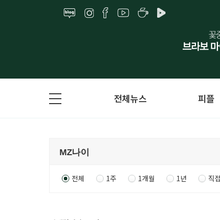
전체뉴스
피플
전체
1주
1개월
1년
직