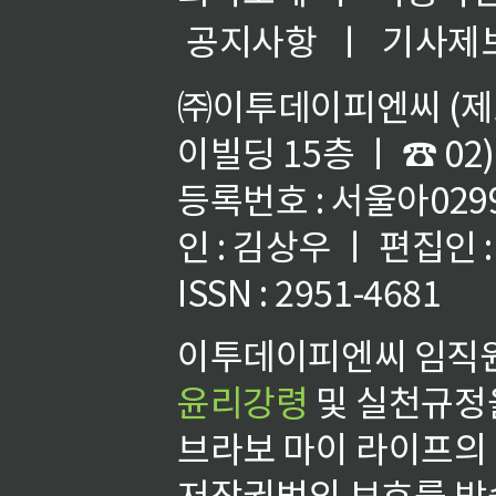
공지사항
ㅣ
기사제
㈜이투데이피엔씨 (제호
이빌딩 15층 ㅣ ☎ 02)
등록번호 : 서울아02992
인 : 김상우 ㅣ 편집인
ISSN : 2951-4681
이투데이피엔씨 임직원
윤리강령
및 실천규정을
브라보 마이 라이프의
저작권법의 보호를 받